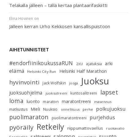
Telakalla jälleen – tällä kertaa plantaarifaskiitti
Elina Hovinen
on
Jälleen kerran Urho Kekkosen kansallispuistoon
AIHETUNNISTEET
#endorfiinikoukussaRUN
arki
ajatuksia
2XU
elämä
Helsinki Half Marathon
Helsinki City Run
Juoksu
hyvinvointi
Jack Wolfskin
jooga
lapset
juoksuohjelma
kuntosalitreeni
juoksutreeni
loma
luonto
maratontreeni
maraton
masennus
polkujuoksu
Mieli
matkustus
Nuuksio
perhe
onnellisuus
puolimaraton
purjehdus
puolimaratontreeni
Retkeily
pyöräily
riippumattovaellus
ruokavalio
salomon
suunto
salitreeni
Saariselkä
suunnistus