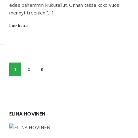
edes pahemmin kiukutellut. Onhan tässä koko vuosi
mennyt treenien […]
Lue lisää
Posts
1
2
3
navigation
Widgets
ELINA HOVINEN