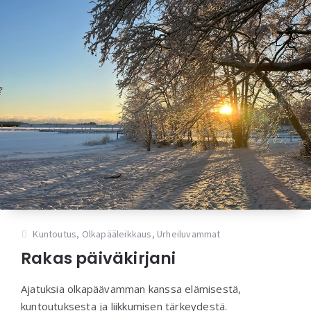
Kuntoutus
,
Olkapääleikkaus
,
Urheiluvammat
Rakas päiväkirjani
Ajatuksia olkapäävamman kanssa elämisestä,
kuntoutuksesta ja liikkumisen tärkeydestä.