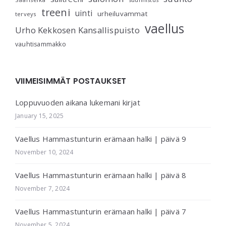
treeni
uinti
urheiluvammat
terveys
vaellus
Urho Kekkosen Kansallispuisto
vauhtisammakko
VIIMEISIMMÄT POSTAUKSET
Loppuvuoden aikana lukemani kirjat
January 15, 2025
Vaellus Hammastunturin erämaan halki | päivä 9
November 10, 2024
Vaellus Hammastunturin erämaan halki | päivä 8
November 7, 2024
Vaellus Hammastunturin erämaan halki | päivä 7
November 5, 2024