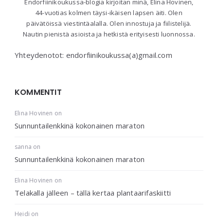
Endorfiinikoukussa-blogia kirjoitan minä, Elina Hovinen,
44-vuotias kolmen täysi-ikäisen lapsen äiti. Olen
päivätöissä viestintäalalla. Olen innostuja ja fiilistelijä.
Nautin pienistä asioista ja hetkistä erityisesti luonnossa.
Yhteydenotot: endorfiinikoukussa(a)gmail.com
KOMMENTIT
Elina Hovinen
on
Sunnuntailenkkinä kokonainen maraton
sanna
on
Sunnuntailenkkinä kokonainen maraton
Elina Hovinen
on
Telakalla jälleen – tällä kertaa plantaarifaskiitti
Heidi
on