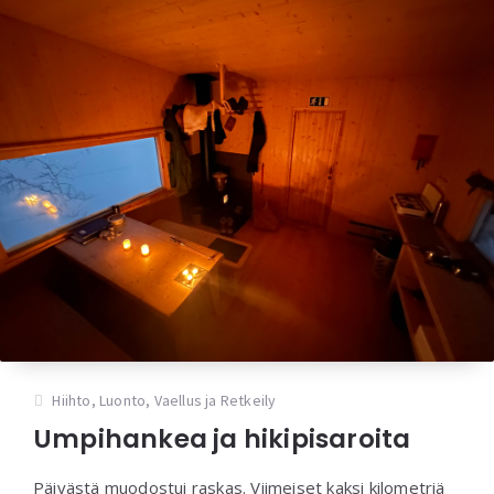
Hiihto
,
Luonto
,
Vaellus ja Retkeily
Umpihankea ja hikipisaroita
Päivästä muodostui raskas. Viimeiset kaksi kilometriä