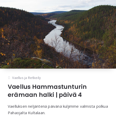
Vaellus ja Retkeily
Vaellus Hammastunturin
erämaan halki | päivä 4
Vaelluksen neljäntenä päivänä kuljimme valmista polkua
Pahaojalta Kultalaan.