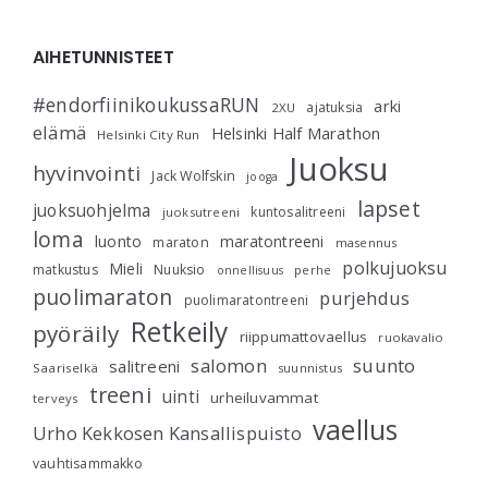
AIHETUNNISTEET
#endorfiinikoukussaRUN
arki
ajatuksia
2XU
elämä
Helsinki Half Marathon
Helsinki City Run
Juoksu
hyvinvointi
Jack Wolfskin
jooga
lapset
juoksuohjelma
kuntosalitreeni
juoksutreeni
loma
luonto
maratontreeni
maraton
masennus
polkujuoksu
Mieli
matkustus
Nuuksio
perhe
onnellisuus
puolimaraton
purjehdus
puolimaratontreeni
Retkeily
pyöräily
riippumattovaellus
ruokavalio
salomon
suunto
salitreeni
Saariselkä
suunnistus
treeni
uinti
urheiluvammat
terveys
vaellus
Urho Kekkosen Kansallispuisto
vauhtisammakko