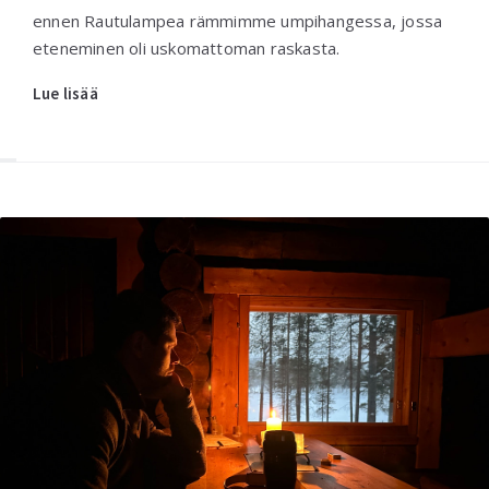
ennen Rautulampea rämmimme umpihangessa, jossa
eteneminen oli uskomattoman raskasta.
Lue lisää