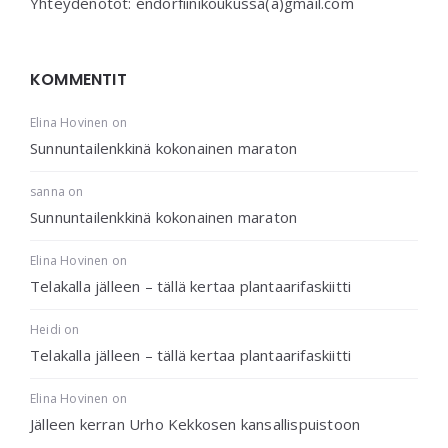
Yhteydenotot: endorfiinikoukussa(a)gmail.com
KOMMENTIT
Elina Hovinen
on
Sunnuntailenkkinä kokonainen maraton
sanna
on
Sunnuntailenkkinä kokonainen maraton
Elina Hovinen
on
Telakalla jälleen – tällä kertaa plantaarifaskiitti
Heidi
on
Telakalla jälleen – tällä kertaa plantaarifaskiitti
Elina Hovinen
on
Jälleen kerran Urho Kekkosen kansallispuistoon