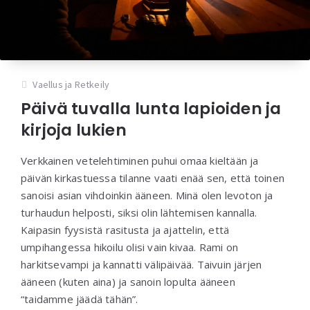
Vaellus ja Retkeily
Päivä tuvalla lunta lapioiden ja
kirjoja lukien
Verkkainen vetelehtiminen puhui omaa kieltään ja
päivän kirkastuessa tilanne vaati enää sen, että toinen
sanoisi asian vihdoinkin ääneen. Minä olen levoton ja
turhaudun helposti, siksi olin lähtemisen kannalla.
Kaipasin fyysistä rasitusta ja ajattelin, että
umpihangessa hikoilu olisi vain kivaa. Rami on
harkitsevampi ja kannatti välipäivää. Taivuin järjen
ääneen (kuten aina) ja sanoin lopulta ääneen
“taidamme jäädä tähän”.