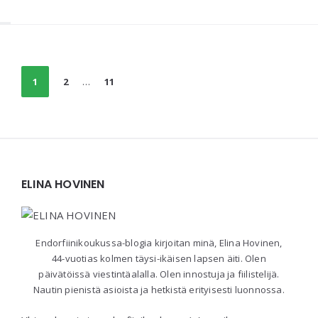
Posts
1
2
…
11
navigation
Widgets
ELINA HOVINEN
Endorfiinikoukussa-blogia kirjoitan minä, Elina Hovinen,
44-vuotias kolmen täysi-ikäisen lapsen äiti. Olen
päivätöissä viestintäalalla. Olen innostuja ja fiilistelijä.
Nautin pienistä asioista ja hetkistä erityisesti luonnossa.