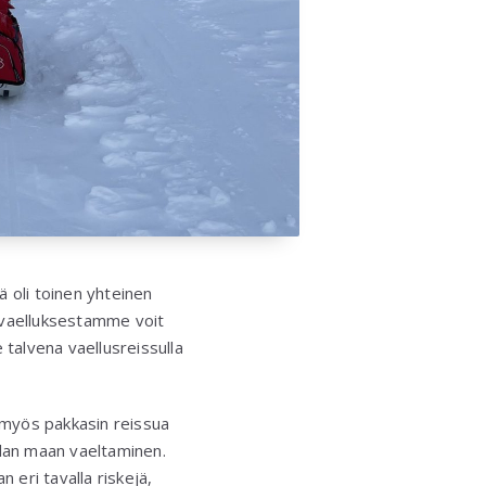
 oli toinen yhteinen
ivaelluksestamme voit
 talvena vaellusreissulla
a myös pakkasin reissua
sulan maan vaeltaminen.
n eri tavalla riskejä,