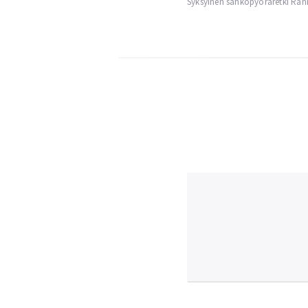
Syksyinen sähköpyöräretki Rann
navigation