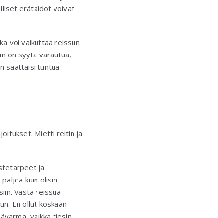
liset erätaidot voivat
oka voi vaikuttaa reissun
in on syytä varautua,
en saattaisi tuntua
itukset. Mietti reitin ja
ustetarpeet ja
paljoa kuin olisin
siin. Vasta reissua
n. En ollut koskaan
ävarma, vaikka tiesin,