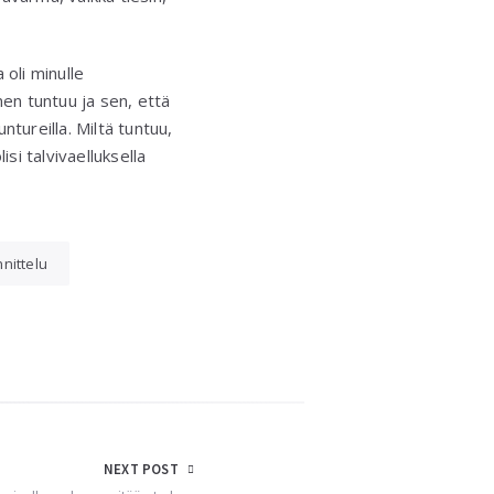
 oli minulle
nen tuntuu ja sen, että
ntureilla. Miltä tuntuu,
si talvivaelluksella
nittelu
NEXT POST