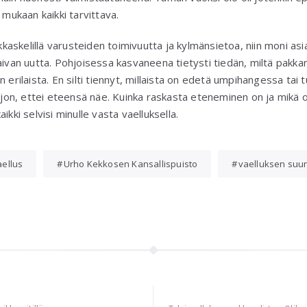
 mukaan kaikki tarvittava.
akkaskelillä varusteiden toimivuutta ja kylmänsietoa, niin moni asia
aivan uutta. Pohjoisessa kasvaneena tietysti tiedän, miltä pakka
 erilaista. En silti tiennyt, millaista on edetä umpihangessa tai tu
ljon, ettei eteensä näe. Kuinka raskasta eteneminen on ja mikä oli
ikki selvisi minulle vasta vaelluksella.
aellus
Urho Kekkosen Kansallispuisto
vaelluksen suun