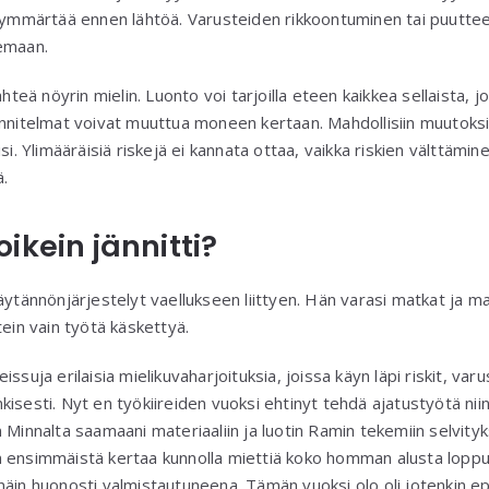
a ymmärtää ennen lähtöä. Varusteiden rikkoontuminen tai puutteel
emaan.
ähteä nöyrin mielin. Luonto voi tarjoilla eteen kaikkea sellaista, j
unnitelmat voivat muuttua moneen kertaan. Mahdollisiin muutoksi
si. Ylimääräisiä riskejä ei kannata ottaa, vaikka riskien välttämin
ä.
ikein jännitti?
äytännönjärjestelyt vaellukseen liittyen. Hän varasi matkat ja majo
tein vain työtä käskettyä.
ssuja erilaisia mielikuvaharjoituksia, joissa käyn läpi riskit, var
isesti. Nyt en työkiireiden vuoksi ehtinyt tehdä ajatustyötä niin 
 Minnalta saamaani materiaaliin ja luotin Ramin tekemiin selvityk
 ensimmäistä kertaa kunnolla miettiä koko homman alusta loppuu
näin huonosti valmistautuneena. Tämän vuoksi olo oli jotenkin ep