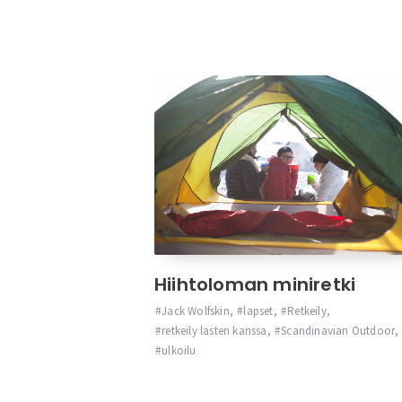
Hiihtoloman miniretki
Jack Wolfskin
,
lapset
,
Retkeily
,
retkeily lasten kanssa
,
Scandinavian Outdoor
,
ulkoilu