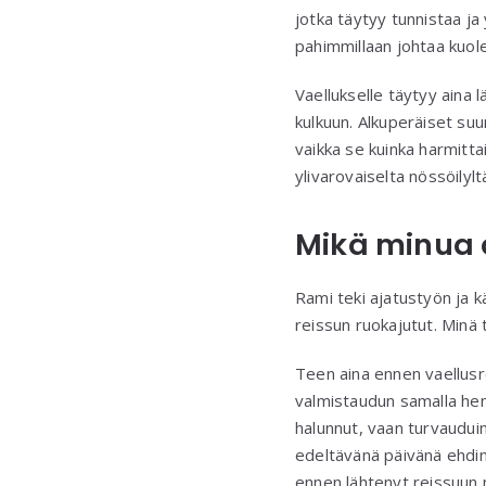
jotka täytyy tunnistaa j
pahimmillaan johtaa kuol
Vaellukselle täytyy aina l
kulkuun. Alkuperäiset su
vaikka se kuinka harmittai
ylivarovaiselta nössöilylt
Mikä minua o
Rami teki ajatustyön ja k
reissun ruokajutut. Minä 
Teen aina ennen vaellusrei
valmistaudun samalla henk
halunnut, vaan turvauduin
edeltävänä päivänä ehdin
ennen lähtenyt reissuun 