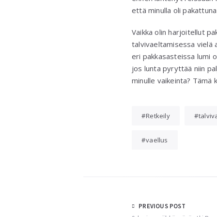
että minulla oli pakattuna
Vaikka olin harjoitellut p
talvivaeltamisessa vielä 
eri pakkasasteissa lumi on
jos lunta pyryttää niin pa
minulle vaikeinta? Tämä ka
Retkeily
talviv
vaellus
Post
PREVIOUS POST