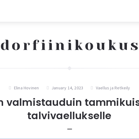
dorfiinikouku
Elina Hovinen
January 14, 2023
Vaellus ja Retkeily
n valmistauduin tammikuis
talvivaellukselle