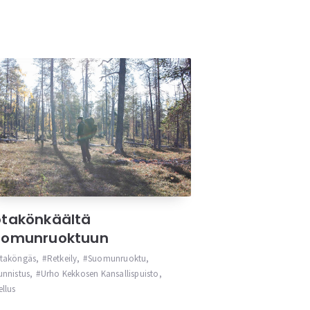
takönkäältä
uomunruoktuun
taköngäs
,
Retkeily
,
Suomunruoktu
,
unnistus
,
Urho Kekkosen Kansallispuisto
,
ellus