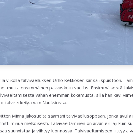
a viikolla talvivaelluksen Urho Kekkosen kansallispuistoon. Tämä
mme, mutta ensimmäinen pakkaskelin vaellus. Ensimmäisestä talv
talvivaeltamisesta vähän enemmän kokemusta, sillä hän kävi viime
lut talviretkeilyä vain Nuuksiossa.
sitten
Minna Jakosuolta
saamani
talvivaellusoppaan
, jonka avull
nnitti minua melkoisesti. Talvivaeltaminen on aivan eri laji kuin 
 osaa suunnistaa ja viihtyy luonnossa. Talvivaeltamiseen liittyy aiva