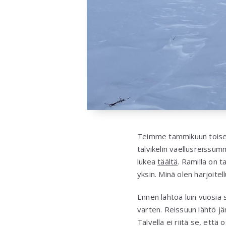
Teimme tammikuun toisell
talvikelin vaellusreissu
lukea
täältä
. Ramilla on 
yksin. Minä olen harjoitel
Ennen lähtöä luin vuosia 
varten. Reissuun lähtö jä
Talvella ei riitä se, että