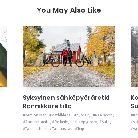
You May Also Like
Syksyinen sähköpyöräretki
Ko
Rannikkoreitillä
S
kemiönsaari
,
Mathildedal
,
pyöräily
,
Raasepori
,
Ko
Rannikkoreitti
,
Retkeily
,
sähköpyöräily
,
Salo
,
su
Taalintehdas
,
Tammisaari
,
Teijo
va