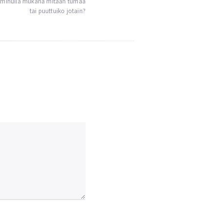
ko minulla mukana mitään turhaa
tai puuttuiko jotain?