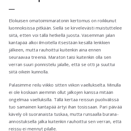
Elokuisen omatoimimaratonin kertomus on roikkunut
luonnoksissa pitkään. Siellä se kirvelevästi muistuttelee
siitä, etten voi tällä hetkellä juosta. Vasemman jalan
kantapää alkoi ilmoitella itsestään kesällä lenkkien
jälkeen, mutta rauhoittui kuitenkin aina ennen
seuraavaa treeniä. Maraton taisi kuitenkin olla sen
verran suuri ponnistelu jalalle, että se otti ja suuttui
siitä oikein kunnolla.
Palasimme reilu viikko sitten viikon vaellukselta. Minulla
ei ole koskaan aiemmin ollut jalkojen kanssa mitään
ongelmaa vaelluksilla. Tällä kertaa reissun puolivälissä
tuo samainen kantapää ärtyi ihan tosissaan. Pari päivää
kävely oli suoranaista tuskaa, mutta runsaalla burana-
annostuksella jalka kuitenkin rauhoittui sen verran, että
reissu ei mennyt pilalle.