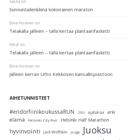
sanna
on
Sunnuntailenkkinä kokonainen maraton
Elina Hovinen
on
Telakalla jälleen – tällä kertaa plantaarifaskiitti
Heidi
on
Telakalla jälleen – tällä kertaa plantaarifaskiitti
Elina Hovinen
on
Jälleen kerran Urho Kekkosen kansallispuistoon
AIHETUNNISTEET
#endorfiinikoukussaRUN
arki
ajatuksia
2XU
elämä
Helsinki Half Marathon
Helsinki City Run
Juoksu
hyvinvointi
Jack Wolfskin
jooga