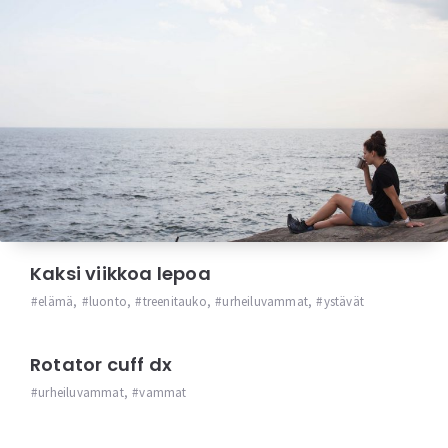
Kaksi viikkoa lepoa
elämä
,
luonto
,
treenitauko
,
urheiluvammat
,
ystävät
Rotator cuff dx
urheiluvammat
,
vammat