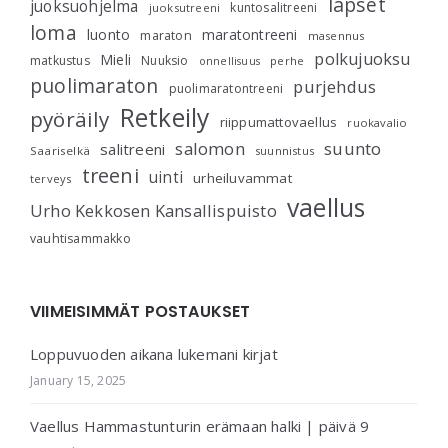
lapset
juoksuohjelma
kuntosalitreeni
juoksutreeni
loma
luonto
maratontreeni
maraton
masennus
polkujuoksu
Mieli
matkustus
Nuuksio
perhe
onnellisuus
puolimaraton
purjehdus
puolimaratontreeni
Retkeily
pyöräily
riippumattovaellus
ruokavalio
salomon
suunto
salitreeni
Saariselkä
suunnistus
treeni
uinti
urheiluvammat
terveys
vaellus
Urho Kekkosen Kansallispuisto
vauhtisammakko
VIIMEISIMMÄT POSTAUKSET
Loppuvuoden aikana lukemani kirjat
January 15, 2025
Vaellus Hammastunturin erämaan halki | päivä 9