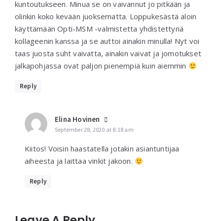
kuntoutukseen. Minua se on vaivannut jo pitkään ja
olinkin koko kevään juoksematta. Loppukesästä aloin
käyttämään Opti-MSM -valmistetta yhdistettynä
kollageenin kanssa ja se auttoi ainakin minulla! Nyt voi
taas juosta suht vaivatta, ainakin vaivat ja jomotukset
jalkapohjassa ovat paljon pienempiä kuin aiemmin
Reply
Elina Hovinen
September 28, 2020 at 8:18 am
Kiitos! Voisin haastatella jotakin asiantuntijaa
aiheesta ja laittaa vinkit jakoon.
Reply
Leave A Reply