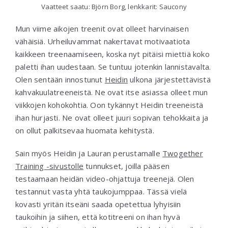
Vaatteet saatu: Björn Borg, lenkkarit: Saucony
Mun viime aikojen treenit ovat olleet harvinaisen
vähäisiä. Urheiluvammat nakertavat motivaatiota
kaikkeen treenaamiseen, koska nyt pitäisi miettiä koko
paletti ihan uudestaan. Se tuntuu jotenkin lannistavalta.
Olen sentään innostunut
Heidin
ulkona järjestettävistä
kahvakuulatreeneistä. Ne ovat itse asiassa olleet mun
viikkojen kohokohtia. Oon tykännyt Heidin treeneistä
ihan hurjasti. Ne ovat olleet juuri sopivan tehokkaita ja
on ollut palkitsevaa huomata kehitystä.
Sain myös Heidin ja Lauran perustamalle
Twogether
Training -sivustolle
tunnukset, joilla pääsen
testaamaan heidän video-ohjattuja treenejä. Olen
testannut vasta yhtä taukojumppaa. Tässä vielä
kovasti yritän itseäni saada opetettua lyhyisiin
taukoihin ja siihen, että kotitreeni on ihan hyvä