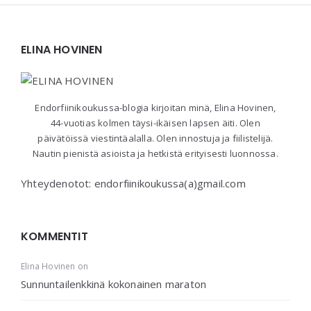
Widgets
ELINA HOVINEN
Endorfiinikoukussa-blogia kirjoitan minä, Elina Hovinen,
44-vuotias kolmen täysi-ikäisen lapsen äiti. Olen
päivätöissä viestintäalalla. Olen innostuja ja fiilistelijä.
Nautin pienistä asioista ja hetkistä erityisesti luonnossa.
Yhteydenotot: endorfiinikoukussa(a)gmail.com
KOMMENTIT
Elina Hovinen
on
Sunnuntailenkkinä kokonainen maraton