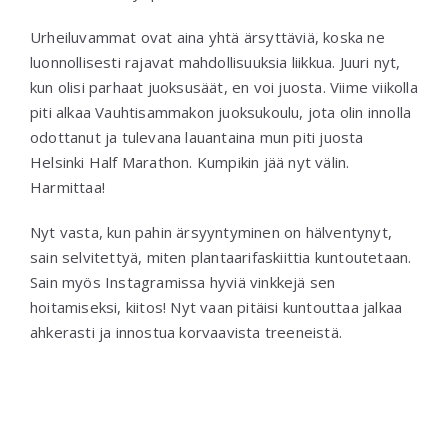
Urheiluvammat ovat aina yhtä ärsyttäviä, koska ne
luonnollisesti rajavat mahdollisuuksia liikkua. Juuri nyt,
kun olisi parhaat juoksusäät, en voi juosta. Viime viikolla
piti alkaa Vauhtisammakon juoksukoulu, jota olin innolla
odottanut ja tulevana lauantaina mun piti juosta
Helsinki Half Marathon. Kumpikin jää nyt välin.
Harmittaa!
Nyt vasta, kun pahin ärsyyntyminen on hälventynyt,
sain selvitettyä, miten plantaarifaskiittia kuntoutetaan.
Sain myös Instagramissa hyviä vinkkejä sen
hoitamiseksi, kiitos! Nyt vaan pitäisi kuntouttaa jalkaa
ahkerasti ja innostua korvaavista treeneistä.