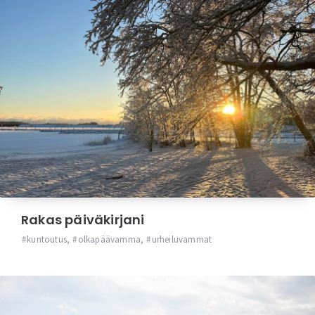
Rakas päiväkirjani
kuntoutus
,
olkapäävamma
,
urheiluvammat