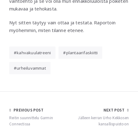
vaihtoehto ja se voi olla mun ennakkoluuloista poiketen
mukavaa ja tehokasta.
Nyt sitten täytyy vain ottaa ja testata. Raportoin
myöhemmin, miten tilanne etenee.
kahvakuulatreeni
plantaarifaskiitti
urheiluvammat
Post
PREVIOUS POST
NEXT POST
navigation
Reitin suunnittelu Garmin
Jälleen kerran Urho Kekkosen
Connectissa
kansallispuistoon