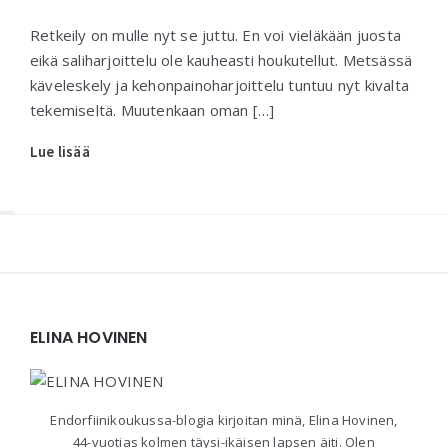
Retkeily on mulle nyt se juttu. En voi vieläkään juosta
eikä saliharjoittelu ole kauheasti houkutellut. Metsässä
käveleskely ja kehonpainoharjoittelu tuntuu nyt kivalta
tekemiseltä. Muutenkaan oman […]
Lue lisää
Widgets
ELINA HOVINEN
Endorfiinikoukussa-blogia kirjoitan minä, Elina Hovinen,
44-vuotias kolmen täysi-ikäisen lapsen äiti. Olen