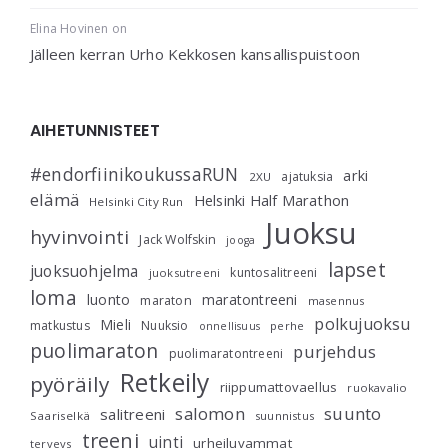
Elina Hovinen
on
Jälleen kerran Urho Kekkosen kansallispuistoon
AIHETUNNISTEET
#endorfiinikoukussaRUN
arki
ajatuksia
2XU
elämä
Helsinki Half Marathon
Helsinki City Run
Juoksu
hyvinvointi
Jack Wolfskin
jooga
lapset
juoksuohjelma
kuntosalitreeni
juoksutreeni
loma
luonto
maratontreeni
maraton
masennus
polkujuoksu
Mieli
matkustus
Nuuksio
perhe
onnellisuus
puolimaraton
purjehdus
puolimaratontreeni
Retkeily
pyöräily
riippumattovaellus
ruokavalio
salomon
suunto
salitreeni
Saariselkä
suunnistus
treeni
uinti
urheiluvammat
terveys