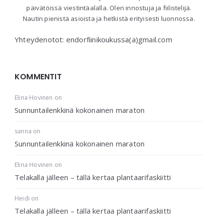
päivätöissä viestintäalalla. Olen innostuja ja fiilistelijä.
Nautin pienistä asioista ja hetkistä erityisesti luonnossa.
Yhteydenotot: endorfiinikoukussa(a)gmail.com
KOMMENTIT
Elina Hovinen
on
Sunnuntailenkkinä kokonainen maraton
sanna
on
Sunnuntailenkkinä kokonainen maraton
Elina Hovinen
on
Telakalla jälleen – tällä kertaa plantaarifaskiitti
Heidi
on
Telakalla jälleen – tällä kertaa plantaarifaskiitti