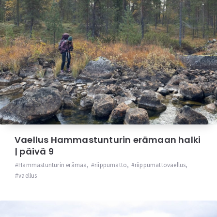
Vaellus Hammastunturin erämaan halki
| päivä 9
Hammastunturin erämaa
,
riippumatto
,
riippumattovaellus
,
vaellus