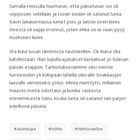
Samalla reissulla huomasin, että päivätuvan ovi oli
sepposen selällään ja tuvan sisään oli satanut lunta.
Kävin lakaisemassa lumet pois ja laitoin oven kiinni.
Ovesta oli säppi irronnut, joten ehkä se ei vaan pysy
itsekseen kiinni.
Ilta kului tuvan lämmöstä nautiskellen. Oli ihana olla
kahdestaan. Illan lopulla ajatukset karkailivat jo tulevan
päivän etappiin. Tarkoituksenamme olisi mennä
tuntureiden yli Kiilopään lähellä olevalle Sivakkaojan
laavulle viimeiseksi yöksi. Meitä mietitytti, millainen
maasto meitä odottaisi ja kuinka raskasta
etenemisestä tulisi, koska lunta oli satanut niin paljon
edellisinä päivinä.
autiotupa
hiihto
hiihtovaellus