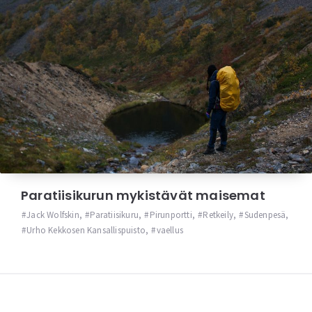
Paratiisikurun mykistävät maisemat
Jack Wolfskin
,
Paratiisikuru
,
Pirunportti
,
Retkeily
,
Sudenpesä
,
Urho Kekkosen Kansallispuisto
,
vaellus