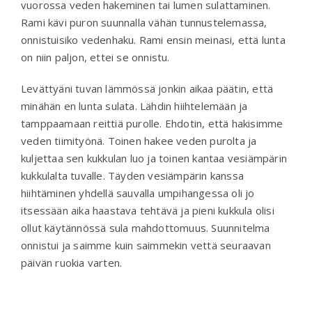
vuorossa veden hakeminen tai lumen sulattaminen.
Rami kävi puron suunnalla vähän tunnustelemassa,
onnistuisiko vedenhaku. Rami ensin meinasi, että lunta
on niin paljon, ettei se onnistu.
Levättyäni tuvan lämmössä jonkin aikaa päätin, että
minähän en lunta sulata. Lähdin hiihtelemään ja
tamppaamaan reittiä purolle. Ehdotin, että hakisimme
veden tiimityönä. Toinen hakee veden purolta ja
kuljettaa sen kukkulan luo ja toinen kantaa vesiämpärin
kukkulalta tuvalle. Täyden vesiämpärin kanssa
hiihtäminen yhdellä sauvalla umpihangessa oli jo
itsessään aika haastava tehtävä ja pieni kukkula olisi
ollut käytännössä sula mahdottomuus. Suunnitelma
onnistui ja saimme kuin saimmekin vettä seuraavan
päivän ruokia varten.