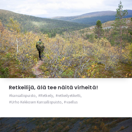
Retkeilijä, älä tee näitä virheitä!
kansallispuisto
,
Retkeily
,
retkeilyetiketti
,
Urho Kekkosen Kansallispuisto
,
vaellus