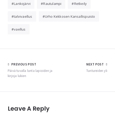
Lankojärvi
Rautulampi
Retkeily
talvivaellus
Urho Kekkosen Kansallispuisto
vaellus
Post
PREVIOUS POST
NEXT POST
navigation
Päivä tuvalla lunta lapioiden ja
Tuntureiden yli
kirjoja lukien
Leave A Reply