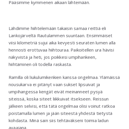
Pääsimme kymmenen aikaan lähtemään.
Lähdimme hiihtelemään takaisin samaa reittiä eli
Lankojärveltä Rautulammen suuntaan. Ensimmäiset
viisi kilometriä sujui aika kevyesti seuraten lumen alla
hennosti erottuvaa hiihtouraa. Paikoitellen ura hävisi
näkyvistä ja heti, jos poikkesi umpihankeen,
hiihtäminen oli todella raskasta.
Ramilla oli liukulumikenkien kanssa ongelmaa. Ylämäissä
nousukarva ei pitänyt vaan sukset lipsuivat ja
umpihangessa kengät eivät meinanneet pysyä
siteissä, koska siteet liikkuivat itsekseen. Reissun
jälkeen selvisi, että tätä ongelmaa olisi voinut ratkoa
poistamalla lumen ja jään siteestä yhdestä tietystä
kohdasta. Minä sain siis tehtäväkseni toimia ladun
avaajana.