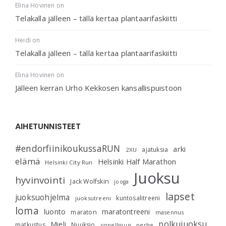
Elina Hovinen
on
Telakalla jälleen – tällä kertaa plantaarifaskiitti
Heidi
on
Telakalla jälleen – tällä kertaa plantaarifaskiitti
Elina Hovinen
on
Jälleen kerran Urho Kekkosen kansallispuistoon
AIHETUNNISTEET
#endorfiinikoukussaRUN
arki
ajatuksia
2XU
elämä
Helsinki Half Marathon
Helsinki City Run
Juoksu
hyvinvointi
Jack Wolfskin
jooga
lapset
juoksuohjelma
kuntosalitreeni
juoksutreeni
loma
luonto
maratontreeni
maraton
masennus
polkujuoksu
Mieli
matkustus
Nuuksio
perhe
onnellisuus