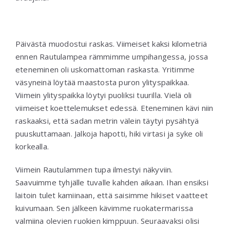
Päivästä muodostui raskas. Viimeiset kaksi kilometriä
ennen Rautulampea rämmimme umpihangessa, jossa
eteneminen oli uskomattoman raskasta. Yritimme
väsyneinä löytää maastosta puron ylityspaikkaa.
Viimein ylityspaikka löytyi puoliksi tuurilla. Vielä oli
viimeiset koettelemukset edessä. Eteneminen kävi niin
raskaaksi, että sadan metrin välein täytyi pysähtyä
puuskuttamaan. Jalkoja hapotti, hiki virtasi ja syke oli
korkealla.
Viimein Rautulammen tupa ilmestyi näkyviin.
Saavuimme tyhjälle tuvalle kahden aikaan. Ihan ensiksi
laitoin tulet kamiinaan, että saisimme hikiset vaatteet
kuivumaan. Sen jälkeen kävimme ruokatermarissa
valmiina olevien ruokien kimppuun. Seuraavaksi olisi