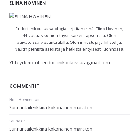
Widgets
ELINA HOVINEN
Endorfiinikoukussa-blogia kirjoitan minä, Elina Hovinen,
44-vuotias kolmen täysi-ikäisen lapsen äiti. Olen
päivätöissä viestintäalalla. Olen innostuja ja fiilistelijä.
Nautin pienistä asioista ja hetkistä erityisesti luonnossa.
Yhteydenotot: endorfiinikoukussa(a)gmail.com
KOMMENTIT
Elina Hovinen
on
Sunnuntailenkkinä kokonainen maraton
sanna
on
Sunnuntailenkkinä kokonainen maraton