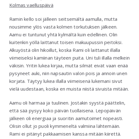
Kolmas vaelluspäivä
Ramin kello soi jälleen seitsemältä aamulla, mutta
nousimme ylös vasta kolmen torkutuksen jälkeen.
Aamu ei tuntunut yhtä kylmältä kuin edellinen. Olin
kuitenkin yöllä laittanut toisen makuupussin peitoksi.
Alkuyöstä olin hikoillut, koska Rami oli laittanut illalla
viimeiseksi kamiinan täyteen puita. Uni tuli illalla melkein
väkisin. Yritin lukea kirjaa, mutta silmät eivät vaan enää
pysyneet auki, niin napsautin valon pois ja annoin unen
korjata. Täytyy lukea illalla viimeisenä lukemani sivut
vielä uudestaan, koska en muista niistä sivuista mitään.
Aamu oli harmaa ja tuulinen. Jostakin syystä päättelin,
että sää pysyy koko päivän tuollaisena. Lepopäivän
jälkeen oli energiaa ja suoritin aamutoimet nopeasti.
Olisin ollut jo puoli kymmeneltä valmiina lähtemään.
Rami ei pitänyt pakkaamisen kanssa mitään kiirettä.