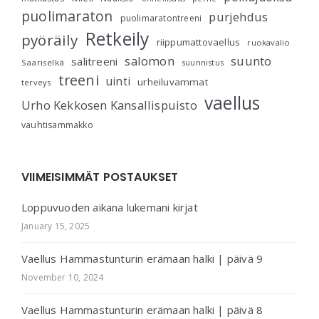
puolimaraton
purjehdus
puolimaratontreeni
Retkeily
pyöräily
riippumattovaellus
ruokavalio
salomon
suunto
salitreeni
Saariselkä
suunnistus
treeni
uinti
urheiluvammat
terveys
vaellus
Urho Kekkosen Kansallispuisto
vauhtisammakko
VIIMEISIMMÄT POSTAUKSET
Loppuvuoden aikana lukemani kirjat
January 15, 2025
Vaellus Hammastunturin erämaan halki | päivä 9
November 10, 2024
Vaellus Hammastunturin erämaan halki | päivä 8