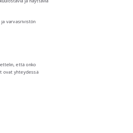
uulostavia ja näyttäviä
 ja varvasrivistön
ettelin, että onko
rat ovat yhteydessä