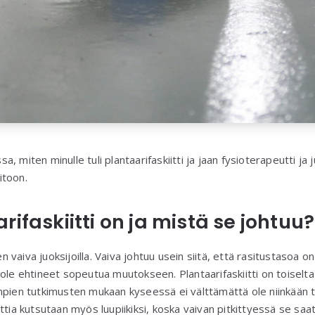
 miten minulle tuli plantaarifaskiitti ja jaan fysioterapeutti ja 
oitoon.
rifaskiitti on ja mistä se johtuu?
nen vaiva juoksijoilla. Vaiva johtuu usein siitä, että rasitustasoa 
ole ehtineet sopeutua muutokseen. Plantaarifaskiitti on toiselt
mpien tutkimusten mukaan kyseessä ei välttämättä ole niinkään 
ttia kutsutaan myös luupiikiksi, koska vaivan pitkittyessä se saa