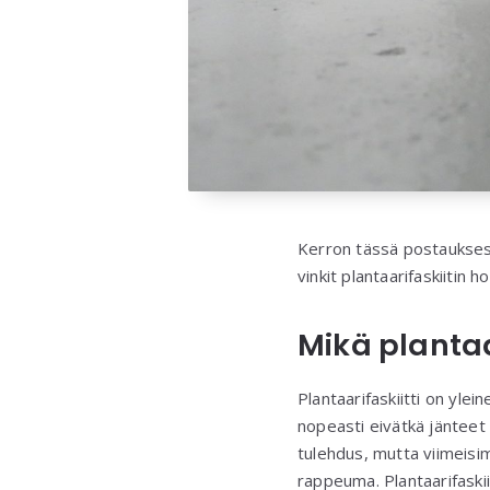
Kerron tässä postauksessa,
vinkit plantaarifaskiitin h
Mikä plantaa
Plantaarifaskiitti on ylei
nopeasti eivätkä jänteet 
tulehdus, mutta viimeisi
rappeuma. Plantaarifaskii