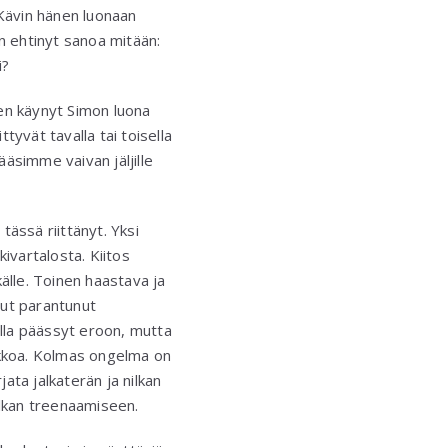
 Kävin hänen luonaan
 ehtinyt sanoa mitään:
i?
Olen käynyt Simon luona
tyvät tavalla tai toisella
äsimme vaivan jäljille
ässä riittänyt. Yksi
kivartalosta. Kiitos
källe. Toinen haastava ja
anut parantunut
alla päässyt eroon, mutta
eikkoa. Kolmas ongelma on
jata jalkaterän ja nilkan
nilkan treenaamiseen.