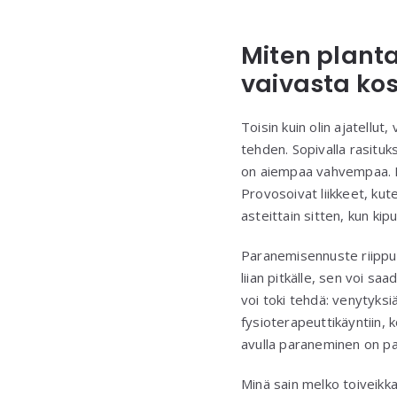
Miten planta
vaivasta ko
Toisin kuin olin ajatellut, 
tehden. Sopivalla rasit
on aiempaa vahvempaa. Har
Provosoivat liikkeet, kute
asteittain sitten, kun kip
Paranemisennuste riippuu p
liian pitkälle, sen voi s
voi toki tehdä: venytyks
fysioterapeuttikäyntiin, k
avulla paraneminen on pa
Minä sain melko toiveikka