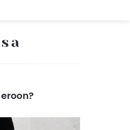
ssa
 eroon?