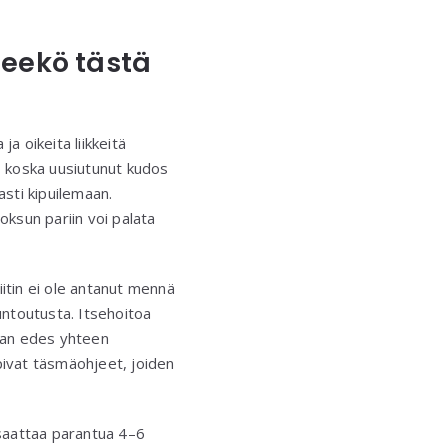
seekö tästä
 ja oikeita liikkeitä
 koska uusiutunut kudos
asti kipuilemaan.
uoksun pariin voi palata
kiitin ei ole antanut mennä
untoutusta. Itsehoitoa
maan edes yhteen
opivat täsmäohjeet, joiden
 saattaa parantua 4–6