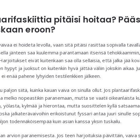
arifaskiittia pitäisi hoitaa? Pää
skaan eroon?
vaivaa ei hoideta levolla, vaan sitä pitäisi rasittaa sopivalla tavalla
uksella jänteen saa kuulemma parantamaan itsensä tehokkaammin,
joitukset eivät kuitenkaan saa olla sellaisia, että jalka jää kov
n hypyt ja juoksut on kuitenkin hyvä jättää väliin joksikin aikaa. J
u ei enää pahene lyhyiden testilenkkien jälkeen.
aljon siitä, kuinka kauan vaiva on sinulla ollut. Jos plantaarifas
aada melko nopeastikin paranemaan, mutta se vaatii oikeanlaista k
iä, yölasta, kylmää ja hierontaa, mutta suosittelen kyllä satsaa
oska jalkaterävaivoihin erikoistunut fyssari antaa juuri sinulle s
ljon todennäköisempää kuin asian kanssa yksin tuskailu.
an arvion paranemisesta. Jos teen harjoituksia päivittäin, vaiva