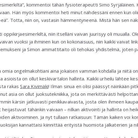
aesimerkiltä”, kommentoi tähän fysioterapeutti Simo Syrjäläinen.
vaan. Hän myös kommentoi heti minut nähdessäni ennen kun olin
kipeä”. Totta, niin on, vastasin hämmentyneenä. Mistä hän sen näk
ti oppikirjaesimerkiltä, niin itselläni vaivan juurisyy oli muualla. 
ivan vuoksi ja ihminen kun on kokonaisuus, niin kaikki vaivat linkit
temukseni ja Simon ammattitaito oli tehokas yhdistelmä, joten pä
omia ongelmakohtiani aina jokaisen vamman kohdalla ja niitä on t
 asioista on ollut keskivartalon hallinta. Kaikki urheilu lähtee kes
ista rakas
Sara Kivimäki
! Ilman sinua en olisi päässyt näinkään pit
inut asia on ollut juoksutekniikka, jota on merkittävästi helpott
iemmin kärsin jatkuvasti penikkavaivasta, josta olen ihmeen kaup
 heijastuvat tähänkin vaivaan – nilkan aktivointi ja hallinta on h
iden aktivoiminen. Ja nyt tullaan ratkaisuun: Tämän kaiken voi kor
uoksijan kannattaisi kiinnittää erityistä huomiota jalkaterien ja 