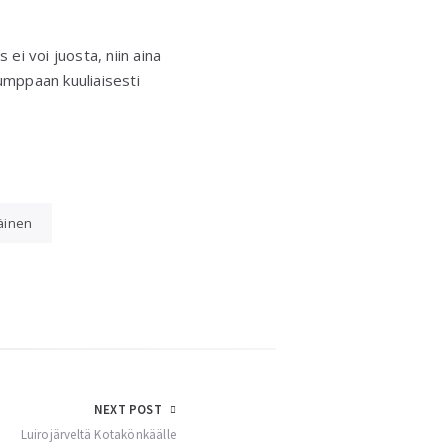
ei voi juosta, niin aina
umppaan kuuliaisesti
äinen
NEXT POST
Luirojärveltä Kotakönkäälle