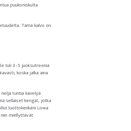
tuntua puukoniskulta
 pituudelta. Tämä kalvo on
alle tuli 3–5 juoksutreeniä
avasti, koska jalka aina
n neljä tuntia kävelyä
änä sellaiset kengät, jotka
 ollut luottokenkäni Lowa
niin miellyttävät