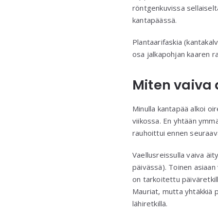
röntgenkuvissa sellaiselt
kantapäässä.
Plantaarifaskia (kantakal
osa jalkapohjan kaaren ra
Miten vaiva 
Minulla kantapää alkoi oire
viikossa. En yhtään ymmär
rauhoittui ennen seuraava
Vaellusreissulla vaiva äit
päivässä). Toinen asiaan v
on tarkoitettu päiväretki
Mauriat, mutta yhtäkkiä p
lähiretkillä.