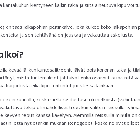
a kantaluuhun kiertyneen kalkin takia ja siitä aiheutuva kipu voi 
vo) on taas jalkapohjan peitinkalvo, joka kulkee koko jalkapohjan
kenteita ja sen tehtävänä on joustaa ja vakauttaa askellusta.
alkoi?
illa keväällä, kun kuntosalitreenit jäivät pois koronan takia ja til
tänyt, mistä tuntemukset johtuivat enkä osannut ottaa niitä vak
a harjoitusta eikä kipu tuntuntut juostessa lainkaan.
yi oikein kunnolla, koska siellä rasitustaso oli melkoista (vähintää
aikuttava tekijä oli mahdollisesti se, kun valitsin reissulle tyhm
lle kevyen repun kanssa kävelyyn. Aiemmilla reissuilla minulla on
äätin, että nyt otankin mukaan Renegadet, koska ne ovat olleet 