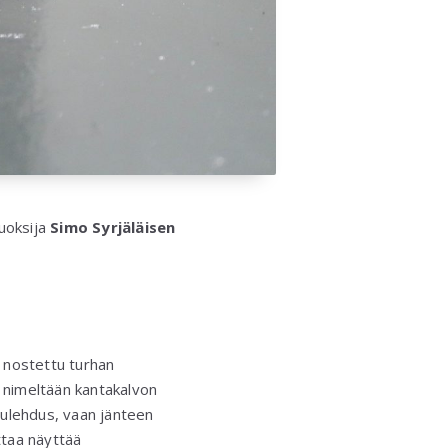
juoksija
Simo Syrjäläisen
on nostettu turhan
a nimeltään kantakalvon
tulehdus, vaan jänteen
ttaa näyttää