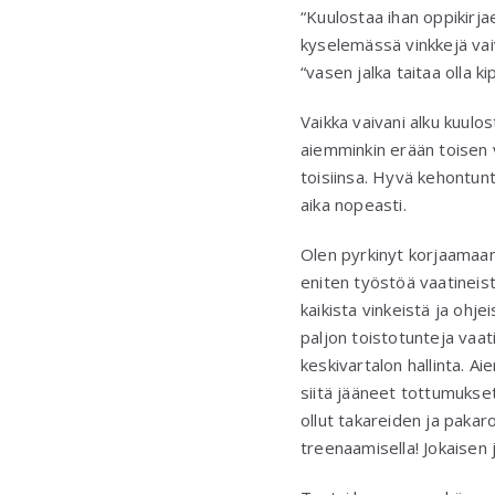
“Kuulostaa ihan oppikirj
kyselemässä vinkkejä vai
“vasen jalka taitaa olla 
Vaikka vaivani alku kuulos
aiemminkin erään toisen va
toisiinsa. Hyvä kehontun
aika nopeasti.
Olen pyrkinyt korjaamaan 
eniten työstöä vaatineista
kaikista vinkeistä ja ohje
paljon toistotunteja vaat
keskivartalon hallinta. A
siitä jääneet tottumukset
ollut takareiden ja pakaro
treenaamisella! Jokaisen j