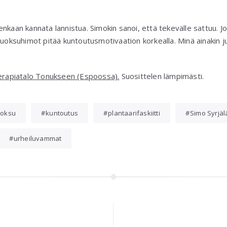
kaan kannata lannistua. Simokin sanoi, että tekevälle sattuu. Jos 
Juoksuhimot pitää kuntoutusmotivaation korkealla. Minä ainakin j
Terapiatalo Tonukseen (Espoossa).
Suosittelen lämpimästi.
uoksu
kuntoutus
plantaarifaskiitti
Simo Syrjäl
urheiluvammat