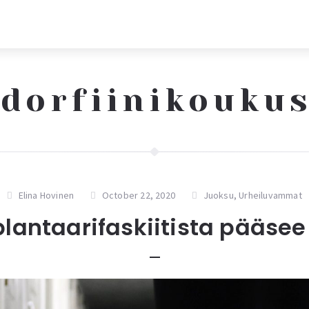
dorfiinikouku
Elina Hovinen
October 22, 2020
Juoksu
,
Urheiluvammat
plantaarifaskiitista pääsee