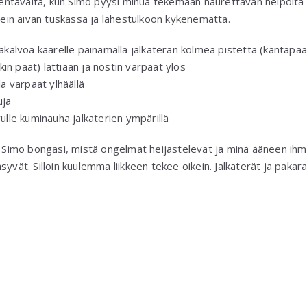
tävältä, kun Simo pyysi minua tekemään naurettavan helpolta k
 tein aivan tuskassa ja lähestulkoon kykenemättä.
ntakalvoa kaarelle painamalla jalkaterän kolmea pistettä (kantapää
in päät) lattiaan ja nostin varpaat ylös
la varpaat ylhäällä
uja
vulle kuminauha jalkaterien ympärillä
i Simo bongasi, mistä ongelmat heijastelevat ja minä ääneen ihm
syvät. Silloin kuulemma liikkeen tekee oikein. Jalkaterät ja paka