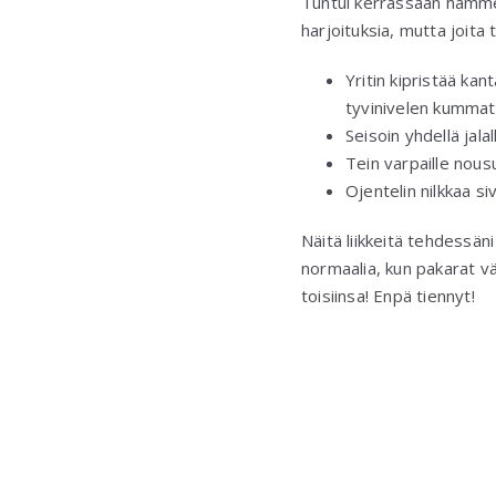
Tuntui kerrassaan hämmen
harjoituksia, mutta joita
Yritin kipristää ka
tyvinivelen kummatk
Seisoin yhdellä jalal
Tein varpaille nous
Ojentelin nilkkaa si
Näitä liikkeitä tehdessän
normaalia, kun pakarat vä
toisiinsa! Enpä tiennyt!