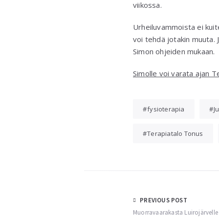
viikossa.
Urheiluvammoista ei kuiten
voi tehdä jotakin muuta. 
Simon ohjeiden mukaan.
Simolle voi varata ajan 
fysioterapia
J
Terapiatalo Tonus
Post
PREVIOUS POST
Muorravaarakasta Luirojärvelle
navigation