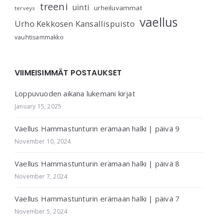
treeni
uinti
urheiluvammat
terveys
vaellus
Urho Kekkosen Kansallispuisto
vauhtisammakko
VIIMEISIMMÄT POSTAUKSET
Loppuvuoden aikana lukemani kirjat
January 15, 2025
Vaellus Hammastunturin erämaan halki | päivä 9
November 10, 2024
Vaellus Hammastunturin erämaan halki | päivä 8
November 7, 2024
Vaellus Hammastunturin erämaan halki | päivä 7
November 5, 2024