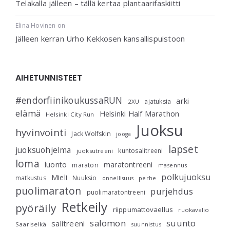
Telakalla jälleen – tällä kertaa plantaarifaskiitti
Elina Hovinen
on
Jälleen kerran Urho Kekkosen kansallispuistoon
AIHETUNNISTEET
#endorfiinikoukussaRUN
arki
ajatuksia
2XU
elämä
Helsinki Half Marathon
Helsinki City Run
Juoksu
hyvinvointi
Jack Wolfskin
jooga
lapset
juoksuohjelma
kuntosalitreeni
juoksutreeni
loma
luonto
maratontreeni
maraton
masennus
polkujuoksu
Mieli
matkustus
Nuuksio
perhe
onnellisuus
puolimaraton
purjehdus
puolimaratontreeni
Retkeily
pyöräily
riippumattovaellus
ruokavalio
salomon
suunto
salitreeni
Saariselkä
suunnistus