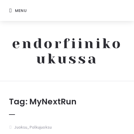
MENU
endorfiiniko
ukussa
Endorfiinikoukussa
Tag:
MyNextRun
Juoksu
,
Polkujuoksu