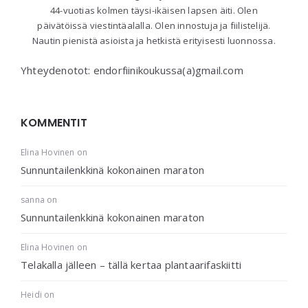
44-vuotias kolmen täysi-ikäisen lapsen äiti. Olen
päivätöissä viestintäalalla. Olen innostuja ja fiilistelijä.
Nautin pienistä asioista ja hetkistä erityisesti luonnossa.
Yhteydenotot: endorfiinikoukussa(a)gmail.com
KOMMENTIT
Elina Hovinen
on
Sunnuntailenkkinä kokonainen maraton
sanna
on
Sunnuntailenkkinä kokonainen maraton
Elina Hovinen
on
Telakalla jälleen – tällä kertaa plantaarifaskiitti
Heidi
on