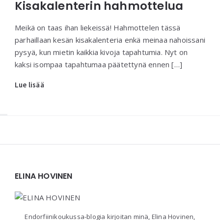
Kisakalenterin hahmottelua
Meikä on taas ihan liekeissä! Hahmottelen tässä
parhaillaan kesän kisakalenteria enkä meinaa nahoissani
pysyä, kun mietin kaikkia kivoja tapahtumia. Nyt on
kaksi isompaa tapahtumaa päätettynä ennen […]
Lue lisää
Widgets
ELINA HOVINEN
Endorfiinikoukussa-blogia kirjoitan minä, Elina Hovinen,