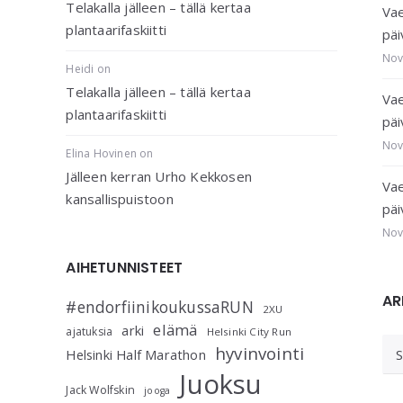
Telakalla jälleen – tällä kertaa
Vae
plantaarifaskiitti
päi
Nov
Heidi
on
Telakalla jälleen – tällä kertaa
Vae
plantaarifaskiitti
päi
Nov
Elina Hovinen
on
Jälleen kerran Urho Kekkosen
Vae
kansallispuistoon
päi
Nov
AIHETUNNISTEET
AR
#endorfiinikoukussaRUN
2XU
elämä
arki
ajatuksia
Helsinki City Run
AR
hyvinvointi
Helsinki Half Marathon
Juoksu
Jack Wolfskin
jooga