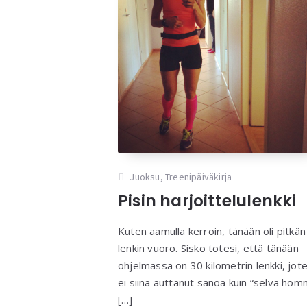
Juoksu
,
Treenipäiväkirja
Pisin harjoittelulenkki
Kuten aamulla kerroin, tänään oli pitkän
lenkin vuoro. Sisko totesi, että tänään
ohjelmassa on 30 kilometrin lenkki, jot
ei siinä auttanut sanoa kuin “selvä hom
[…]