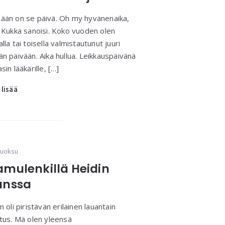
ään on se päivä. Oh my hyvänenaika,
n Kukka sanoisi. Koko vuoden olen
alla tai toisella valmistautunut juuri
än päivään. Aika hullua. Leikkauspäivänä
sin lääkärille, […]
 lisää
uoksu
amulenkillä Heidin
anssa
en oli piristävän erilainen lauantain
itus. Mä olen yleensä