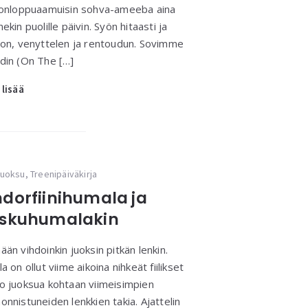
konloppuaamuisin sohva-ameeba aina
nekin puolille päivin. Syön hitaasti ja
jon, venyttelen ja rentoudun. Sovimme
din (On The […]
 lisää
uoksu
,
Treenipäiväkirja
ndorfiinihumala ja
askuhumalakin
ään vihdoinkin juoksin pitkän lenkin.
la on ollut viime aikoina nihkeät fiilikset
o juoksua kohtaan viimeisimpien
onnistuneiden lenkkien takia. Ajattelin