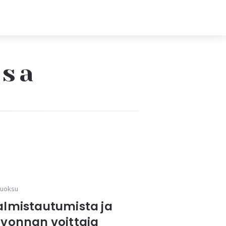
ssa
uoksu
almistautumista ja
rvonnan voittaja