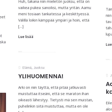
Huh, takana niin mieletön juoksu, että on
vaikea pukea sanoiksi, mutta yritän. Aamu
Tän
meni tosiaan tankatessa ja keskittyessä.
nii
eet
Välillä loikin kämppää ympäri ja hoin, että
tav
[…]
täh
lupa
ät
Lue lisää
ska
Lue
Elämä
,
Juoksu
YLIHUOMENNA!
J
A
Arki on niin täyttä, että pitää jatkuvasti
k
muistuttaa itseäni, että se maraton ihan
oikeasti lähestyy. Tietysti mä sen muistan,
Eil
puhelinkin siitä muistuttaa, mutta en ole
alo