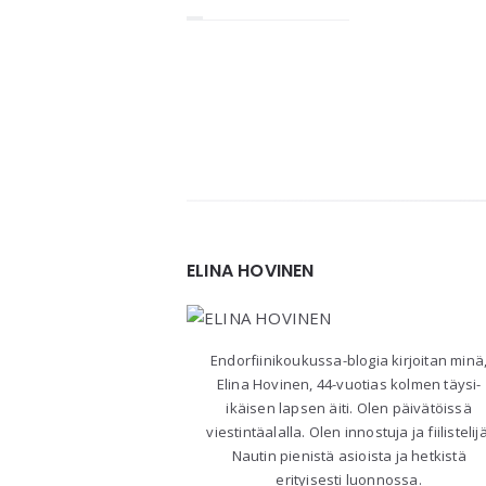
Posts
navigation
Widgets
ELINA HOVINEN
Endorfiinikoukussa-blogia kirjoitan minä
Elina Hovinen, 44-vuotias kolmen täysi-
ikäisen lapsen äiti. Olen päivätöissä
viestintäalalla. Olen innostuja ja fiilistelijä
Nautin pienistä asioista ja hetkistä
erityisesti luonnossa.