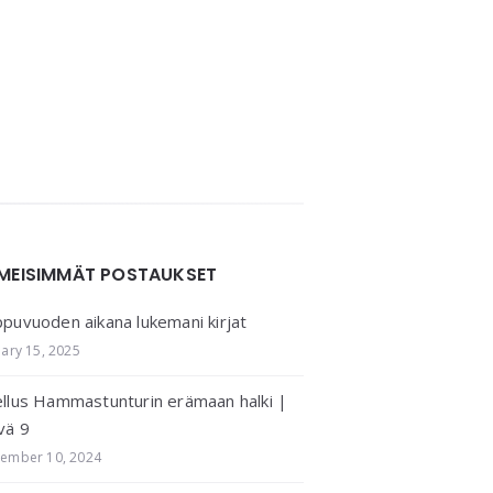
IMEISIMMÄT POSTAUKSET
puvuoden aikana lukemani kirjat
uary 15, 2025
llus Hammastunturin erämaan halki |
vä 9
ember 10, 2024