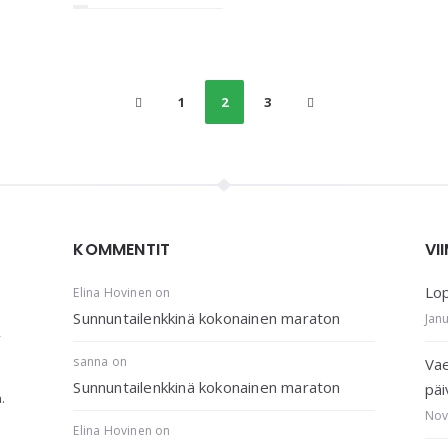
1
2
3
KOMMENTIT
VI
Lop
Elina Hovinen
on
Sunnuntailenkkinä kokonainen maraton
Jan
,
sanna
on
Vae
Sunnuntailenkkinä kokonainen maraton
päi
.
Nov
Elina Hovinen
on