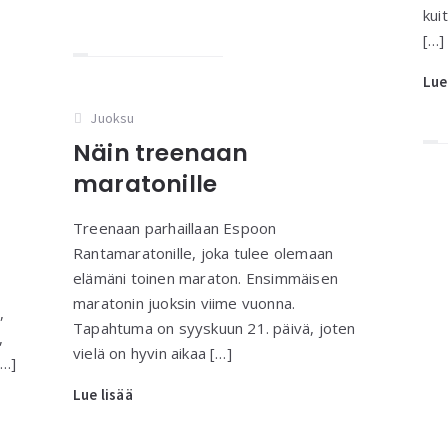
kui
[…]
Lue
Juoksu
Näin treenaan
maratonille
Treenaan parhaillaan Espoon
Rantamaratonille, joka tulee olemaan
elämäni toinen maraton. Ensimmäisen
maratonin juoksin viime vuonna.
,
Tapahtuma on syyskuun 21. päivä, joten
,
vielä on hyvin aikaa […]
[…]
Lue lisää