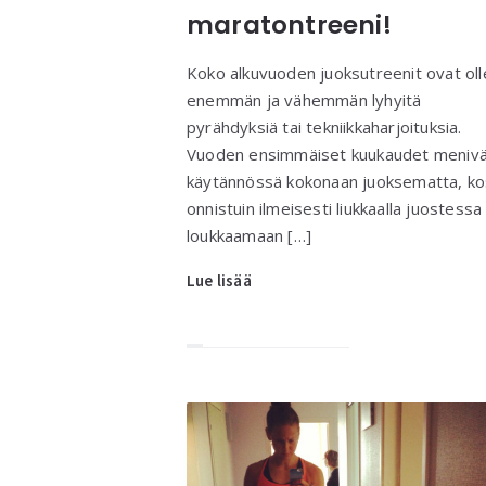
maratontreeni!
Koko alkuvuoden juoksutreenit ovat oll
enemmän ja vähemmän lyhyitä
pyrähdyksiä tai tekniikkaharjoituksia.
Vuoden ensimmäiset kuukaudet meniv
käytännössä kokonaan juoksematta, ko
onnistuin ilmeisesti liukkaalla juostessa
loukkaamaan […]
Lue lisää