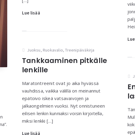
[…]
vii
jon
Lue lisää
pal
Hei
Lue
Juoksu
,
Ruokavalio
,
Treenipäiväkirja
Tankkaaminen pitkälle
lenkille
J
Maratontreenit ovat jo aika hyvässä
E
vauhdissa, vaikka välillä on meinannut
l
epätoivo iskeä vatsavaivojen ja
jalkaongelmien vuoksi. Nyt onnistuneen
Tän
eilisen lenkin kunniaksi voisin kirjoitella,
en
Mul
miksi lenkki […]
ma”.
kok
epä
Lue lisää