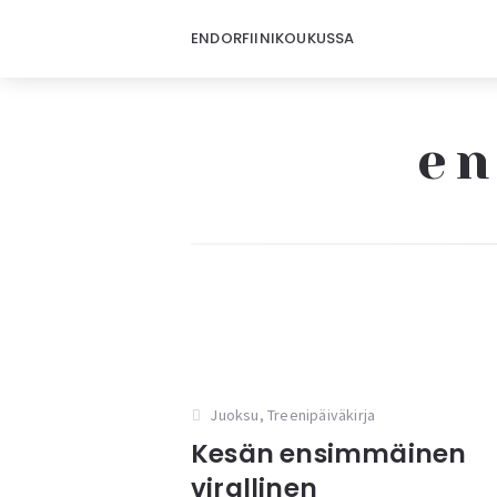
ENDORFIINIKOUKUSSA
en
Endorfiinikoukussa
Juoksu
,
Treenipäiväkirja
Kesän ensimmäinen
virallinen