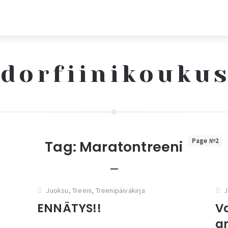
dorfiinikouku
Page №2
Tag:
Maratontreeni
Juoksu
,
Treeni
,
Treenipäiväkirja
J
ENNÄTYS!!
V
a