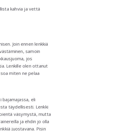
lista kahvia ja vettä
misen. Join ennen lenkkiä
a evästäminen, samoin
nkkausjuoma, jos
ia. Lenkille olen ottanut
tsoa miten ne pelaa
ai bajamajassa, eli
ta täydellisesti. Lenkki
on pientä väsymystä, mutta
nereilla ja ehdin jo olla
enkkiä juostavana. Pisin