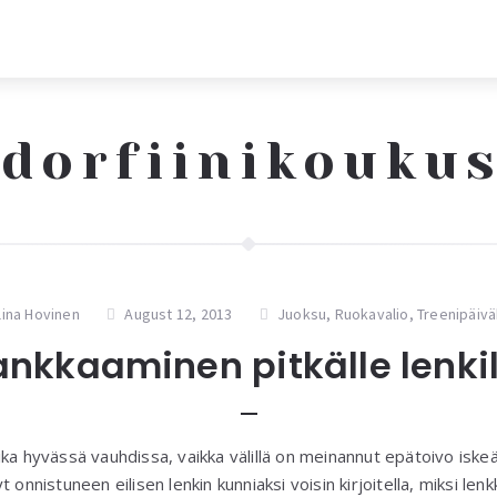
dorfiinikouku
lina Hovinen
August 12, 2013
Juoksu
,
Ruokavalio
,
Treenipäivä
ankkaaminen pitkälle lenkil
ka hyvässä vauhdissa, vaikka välillä on meinannut epätoivo iske
 onnistuneen eilisen lenkin kunniaksi voisin kirjoitella, miksi lenk