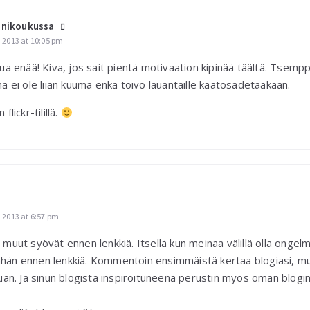
inikoukussa
 2013 at 10:05 pm
ua enää! Kiva, jos sait pientä motivaation kipinää täältä. Tsemppi
ma ei ole liian kuuma enkä toivo lauantaille kaatosadetaakaan.
flickr-tilillä.
 2013 at 6:57 pm
muut syövät ennen lenkkiä. Itsellä kun meinaa välillä olla ongelmal
n vähän ennen lenkkiä. Kommentoin ensimmäistä kertaa blogiasi, m
auan. Ja sinun blogista inspiroituneena perustin myös oman blogin