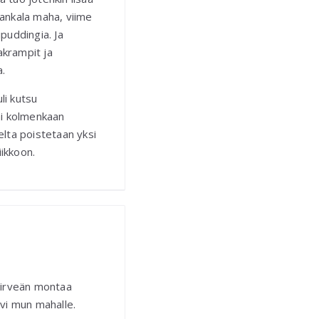
ankala maha, viime
ipuddingia. Ja
akrampit ja
a.
li kutsu
tai kolmenkaan
elta poistetaan yksi
ikkoon.
 hirveän montaa
ovi mun mahalle.