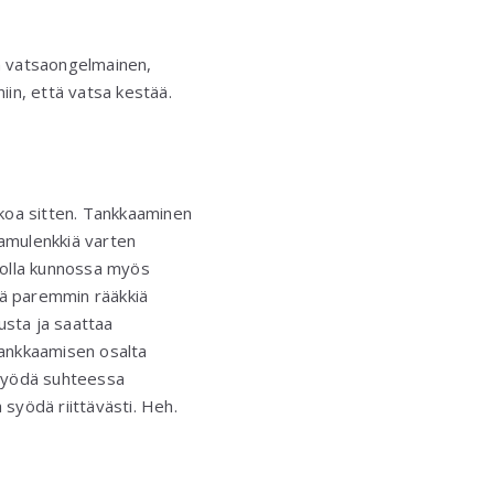
n vatsaongelmainen,
in, että vatsa kestää.
kkoa sitten. Tankkaaminen
 Aamulenkkiä varten
y olla kunnossa myös
ää paremmin rääkkiä
usta ja saattaa
 tankkaamisen osalta
y syödä suhteessa
a syödä riittävästi. Heh.