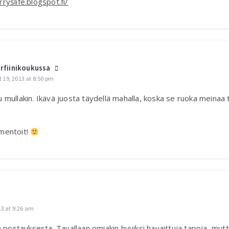
ryslife.blogspot.fi/
rfiinikoukussa
 19, 2013 at 8:50 pm
 mullakin. Ikävä juosta täydellä mahalla, koska se ruoka meinaa t
mentoit!
13 at 9:26 am
n postauksesta. Tavallaan omiakin hyviksi havaittuja tapoja, mutt