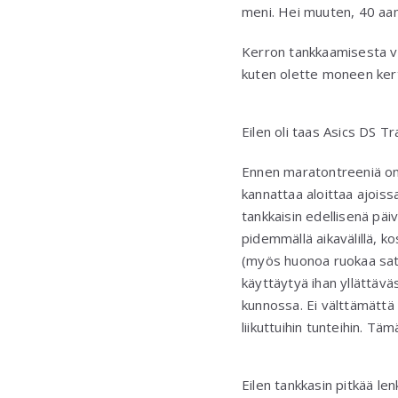
meni. Hei muuten, 40 aa
Kerron tankkaamisesta v
kuten olette moneen kert
Eilen oli taas Asics DS Tra
Ennen maratontreeniä on 
kannattaa aloittaa ajoissa
tankkaisin edellisenä päi
pidemmällä aikavälillä, 
(myös huonoa ruokaa satu
käyttäytyä ihan yllättävä
kunnossa. Ei välttämättä 
liikuttuihin tunteihin. Tä
Eilen tankkasin pitkää le