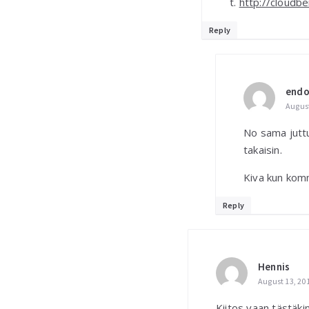
t.
http://cloudber
Reply
endo
August
No sama juttu
takaisin.
Kiva kun kom
Reply
Hennis
August 13, 20
Kiitos vaan tästäki