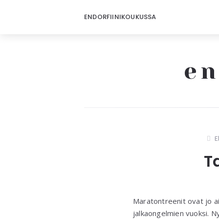
ENDORFIINIKOUKUSSA
en
E
T
Maratontreenit ovat jo ai
jalkaongelmien vuoksi. Nyt