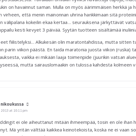
ukin on havainnut saman. Mulla on myös äärimmäisen herkkä ja h
isen virheen, että menin mainonnan uhrina hankkimaan sitä proteiin
än välipalana kokeilin ekaa kertaa… seurauksena järkyttävät vats
pailu kesti kevyet 3 päivää. Syytän tuotteen sisältämää inuliini
et fiilistelyksi… Alkukesän olin maratontahdissa, mutta sitten tu
on parin viikon päästä. En taida maratonia juosta viikon (ruska) 
kauksesta, vaikka ei mikään laaja toimenpide (juurikin vatsan alue
yseessä, mutta sairauslomaakin on tulossa kahdesta kolmeen vi
inikoukussa
 2013 at 10:11 pm
uddingit ei ole aiheuttanut mitään ihmeempää, tosin en ole ihan
nyt. Mä yritän välttää kaikkea keinotekoista, koska ne ei vaan s