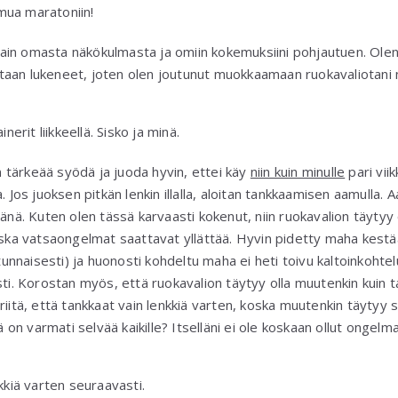
mua maratoniin!
ain omasta näkökulmasta ja omiin kokemuksiini pohjautuen. Ole
aan lukeneet, joten olen joutunut muokkaamaan ruokavaliotani ni
inerit liikkeellä. Sisko ja minä.
tärkeää syödä ja juoda hyvin, ettei käy
niin kuin minulle
pari vii
. Jos juoksen pitkän lenkin illalla, aloitan tankkaamisen aamulla.
vänä. Kuten olen tässä karvaasti kokenut, niin ruokavalion täyty
koska vatsaongelmat saattavat yllättää. Hyvin pidetty maha kest
nnaisesti) ja huonosti kohdeltu maha ei heti toivu kaltoinkohtel
sti. Korostan myös, että ruokavalion täytyy olla muutenkin kuin
riitä, että tankkaat vain lenkkiä varten, koska muutenkin täyty
mä on varmati selvää kaikille? Itselläni ei ole koskaan ollut ongelm
nkkiä varten seuraavasti.