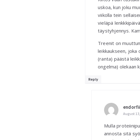
uskoa, kun joku mu
viikolla tein sella
vieläpä lenkkkipäiv
täystyhjennys. Kamp
Treenit on muuttune
leikkaukseen, joka 
(ranta) päästä leik
ongelma) olekaan k
Reply
endorfi
August 13,
Mulla proteiinip
annosta sitä syö