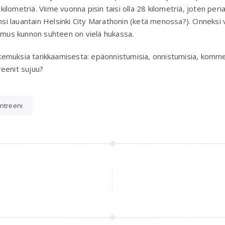
lometriä. Viime vuonna pisin taisi olla 28 kilometriä, joten peria
ensi lauantain Helsinki City Marathonin (ketä menossa?). Onneksi v
tamus kunnon suhteen on vielä hukassa.
emuksia tankkaamisesta: epäonnistumisia, onnistumisia, kommen
eenit sujuu?
ntreeni