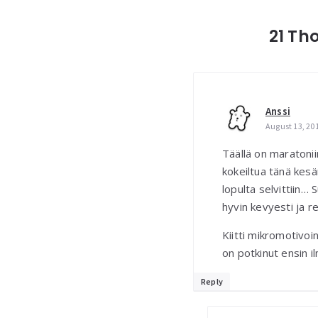
21 Th
Anssi
August 13, 20
Täällä on maratonii
kokeiltua tänä kesä
lopulta selvittiin…
hyvin kevyesti ja r
Kiitti mikromotivoin
on potkinut ensin 
Reply