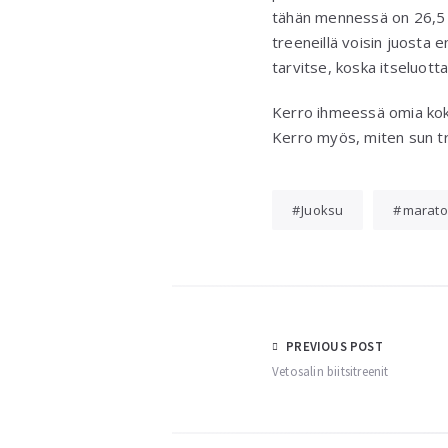
tähän mennessä on 26,5 ki
treeneillä voisin juosta 
tarvitse, koska itseluot
Kerro ihmeessä omia kok
Kerro myös, miten sun tr
Juoksu
marato
Post
PREVIOUS POST
Vetosalin biitsitreenit
navigation