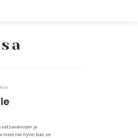
ssa
kirja
le
ä vatsavaivojen ja
ki meni niin hyvin kuin se