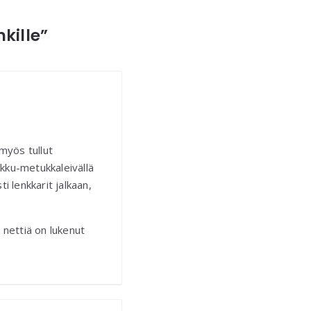
kille”
myös tullut
rkku-metukkaleivällä
i lenkkarit jalkaan,
i nettiä on lukenut