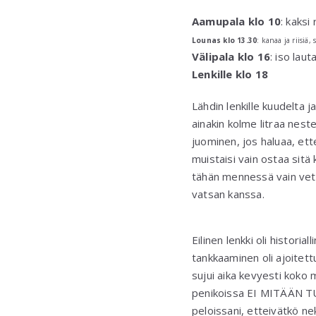
Aamupala klo 10
: kaksi
Lounas klo 13.30
: kanaa ja riisiä,
Välipala klo 16
: iso lau
Lenkille klo 18
Lähdin lenkille kuudelta j
ainakin kolme litraa nest
juominen, jos haluaa, ett
muistaisi vain ostaa sitä 
tähän mennessä vain vett
vatsan kanssa.
Eilinen lenkki oli histori
tankkaaminen oli ajoitett
sujui aika kevyesti koko 
penikoissa EI MITÄÄN TUNT
peloissani, etteivätkö nek