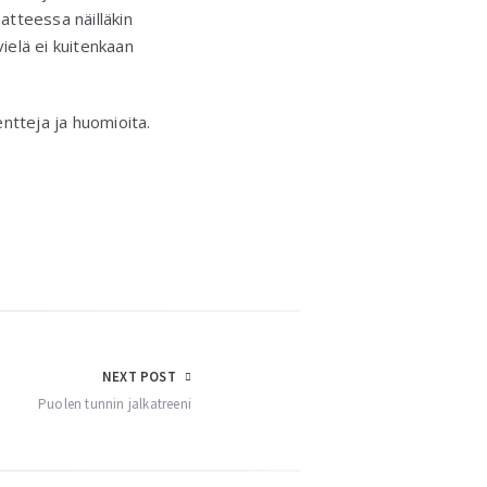
atteessa näilläkin
ielä ei kuitenkaan
tteja ja huomioita.
NEXT POST
Puolen tunnin jalkatreeni