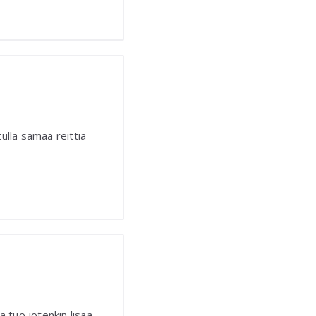
ulla samaa reittiä
a tuo jotenkin lisää