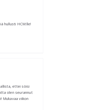
ä hullusti HCM:lle!
lista, ettei söisi
utta olen seurannut
i! Mukavaa viikon