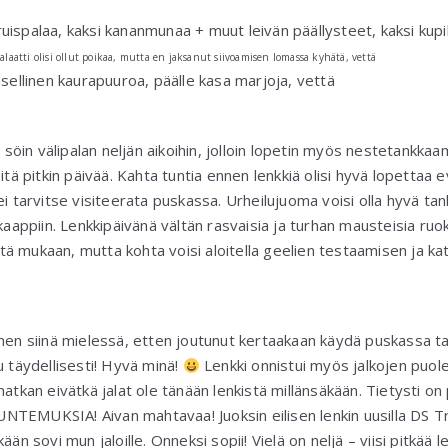
 ruispalaa, kaksi kananmunaa + muut leivän päällysteet, kaksi kupil
 salaatti olisi ollut poikaa, mutta en jaksanut siivoamisen lomassa kyhätä, vettä
tasellinen kaurapuuroa, päälle kasa marjoja, vettä
a söin välipalan neljän aikoihin, jolloin lopetin myös nestetankkaa
eitä pitkin päivää. Kahta tuntia ennen lenkkiä olisi hyvä lopetta
ei tarvitse visiteerata puskassa. Urheilujuoma voisi olla hyvä ta
kaappiin. Lenkkipäivänä vältän rasvaisia ja turhan mausteisia ruok
ä mukaan, mutta kohta voisi aloitella geelien testaamisen ja ka
allinen siinä mielessä, etten joutunut kertaakaan käydä puskassa t
u täydellisesti! Hyvä minä!
Lenkki onnistui myös jalkojen puoles
matkan eivätkä jalat ole tänään lenkistä millänsäkään. Tietysti 
EMUKSIA! Aivan mahtavaa! Juoksin eilisen lenkin uusilla DS Trai
ään sovi mun jaloille. Onneksi sopii! Vielä on neljä – viisi pitkää l