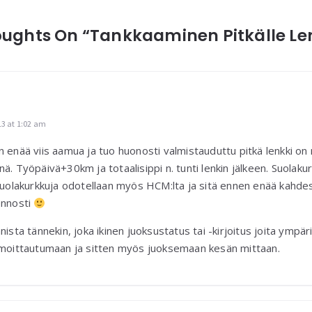
oughts On “Tankkaaminen Pitkälle Len
13 at 1:02 am
n enää viis aamua ja tuo huonosti valmistauduttu pitkä lenkki on 
nä. Työpäivä+30km ja totaalisippi n. tunti lenkin jälkeen. Suolaku
 Suolakurkkuja odotellaan myös HCM:lta ja sitä ennen enää kahdest
ennosti
nista tännekin, joka ikinen juoksustatus tai -kirjoitus joita ympär
ilmoittautumaan ja sitten myös juoksemaan kesän mittaan.