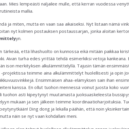
an. Mies lempeästi naljailee mulle, että kerran vuodessa venyttel
tiineista mallia.
ehdä ja miten, mutta en vaan saa aikaiseksi. Nyt listaan nämä vinki
 Aloitan nyt kolmen postauksen postaussarjan, jonka aloitan ker
mittely
yn.
n tärkeää, että lihashuolto on kunnossa eikä mitään paikkaa kiristä.
rikki. Aivan turha edes yrittää tehdä esimerkiksi vetoja kankeana. E
n ison merkityksen alkulämmittelyllä. Tajusin tämän ensimmäis
projektissa teimme aina alkulämmittelyt huolellisesti ja opin Jo
a liikkuvuusvinkkejä. Ensimmäisen ahaa-elämyksen sain ihan ensi
eiteni kanssa. En ollut tuohon mennessä voinut juosta koko vuon
a oli tuohon asti kipeytynyt muutamasta juoksuaskeleesta bussipy
elyyn mukaan ja sen jälkeen teimme koordinaatioharjoituksia. Tu
ipeytynytkään! Ding dong ja lekalla päähän, että noin yksinkertaine
mutta näin se nyt vaan kohdallani meni.