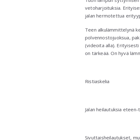
Tuon lampun syttymisen j
vetoharjoituksia. Erityi
jalan hermotettua erity
Teen alkulämmittelynä ke
polvennostojuoksua, paka
(videoita alla). Erityis
on tärkeää. On hyvä lämmi
Ristiaskelia
Jalan heilautuksia eteen-t
Sivuttaisheilautukset, mu