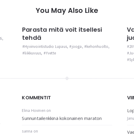
You May Also Like
Parasta mitä voit itsellesi
Va
tehdä
ju
ti
,
Hyvinvointistudio Lupaus
,
jooga
,
kehonhuolto
,
2X
liikkuvuus
,
Yvette
Ju
Sy
KOMMENTIT
VI
Lop
Elina Hovinen
on
Sunnuntailenkkinä kokonainen maraton
Jan
,
sanna
on
Vae