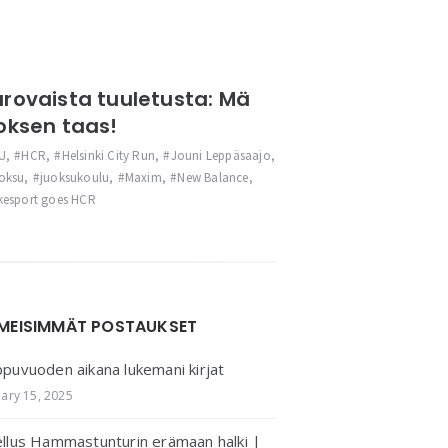
rovaista tuuletusta: Mä
oksen taas!
U
,
HCR
,
Helsinki City Run
,
Jouni Leppäsaajo
,
oksu
,
juoksukoulu
,
Maxim
,
New Balance
,
kesport goes HCR
IMEISIMMÄT POSTAUKSET
puvuoden aikana lukemani kirjat
uary 15, 2025
llus Hammastunturin erämaan halki |