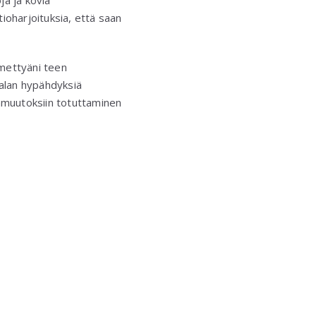
ja ja kovia
ioharjoituksia, että saan
mmettyäni teen
jalan hypähdyksiä
anmuutoksiin totuttaminen