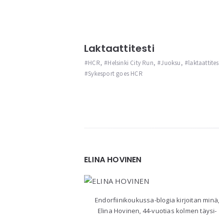
Laktaattitesti
HCR
,
Helsinki City Run
,
Juoksu
,
laktaattites
Sykesport goes HCR
Widgets
ELINA HOVINEN
Endorfiinikoukussa-blogia kirjoitan minä
Elina Hovinen, 44-vuotias kolmen täysi-