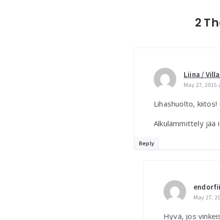
2 Th
Liina / Vill
May 27, 2015 
Lihashuolto, kiitos!
Alkulämmittely jää it
Reply
endorfi
May 27, 2
Hyvä, jos vinkei