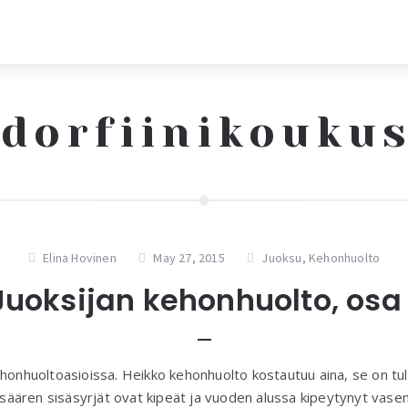
dorfiinikouku
Elina Hovinen
May 27, 2015
Juoksu
,
Kehonhuolto
Juoksijan kehonhuolto, osa 
ehonhuoltoasioissa. Heikko kehonhuolto kostautuu aina, se on t
ä säären sisäsyrjät ovat kipeät ja vuoden alussa kipeytynyt vasen