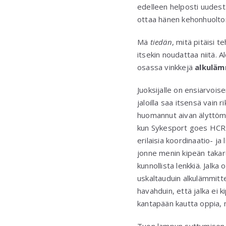
edelleen helposti uudesta
ottaa hänen kehonhuoltoru
Mä
tiedän
, mitä pitäisi t
itsekin noudattaa niitä.
osassa vinkkejä
alkuläm
Juoksijalle on ensiarvoise
jaloilla saa itsensä vain 
huomannut aivan älyttömä
kun Sykesport goes HCR -
erilaisia koordinaatio- j
jonne menin kipeän takar
kunnollista lenkkiä. Jalk
uskaltauduin alkulämmitt
havahduin, että jalka ei k
kantapään kautta oppia, 