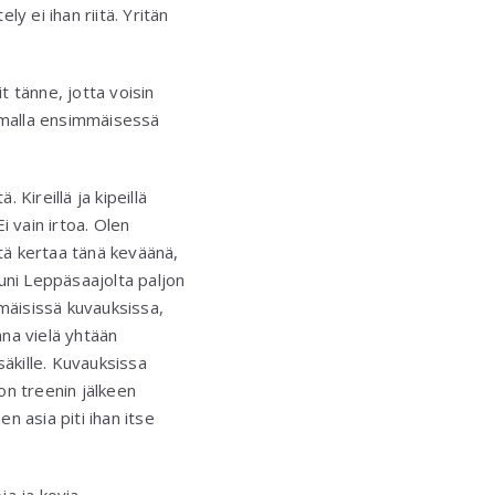
y ei ihan riitä. Yritän
t tänne, jotta voisin
tomalla ensimmäisessä
 Kireillä ja kipeillä
i vain irtoa. Olen
tä kertaa tänä keväänä,
uni Leppäsaajolta paljon
mmäisissä kuvauksissa,
na vielä yhtään
säkille. Kuvauksissa
on treenin jälkeen
n asia piti ihan itse