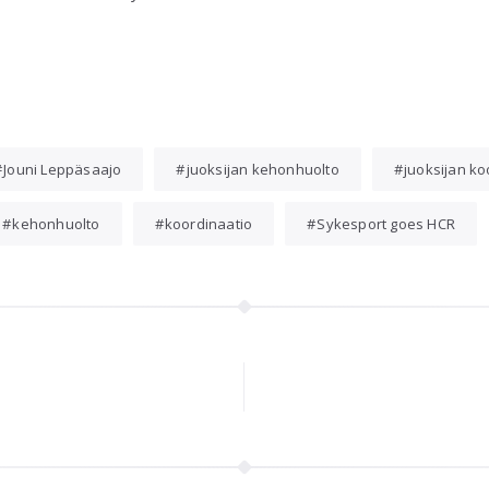
Jouni Leppäsaajo
juoksijan kehonhuolto
juoksijan ko
kehonhuolto
koordinaatio
Sykesport goes HCR