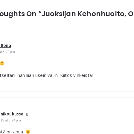
oughts On “Juoksijan Kehonhuolto, O
a Ilona
at 3:20 pm
seltäni ihan liian usein väliin. Kiitos vinkeistä!
inikoukussa
015 at 3:24 pm
stä on apua.