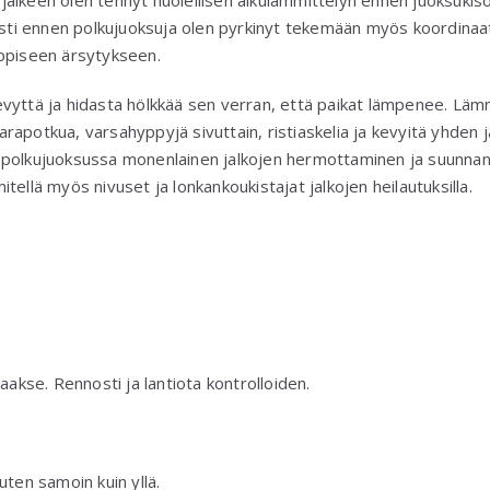
älkeen olen tehnyt huolellisen alkulämmittelyn ennen juoksukiso
sesti ennen polkujuoksuja olen pyrkinyt tekemään myös koordinaat
yppiseen ärsytykseen.
vyttä ja hidasta hölkkää sen verran, että paikat lämpenee. Lä
rapotkua, varsahyppyjä sivuttain, ristiaskelia ja kevyitä yhden 
esti polkujuoksussa monenlainen jalkojen hermottaminen ja suunn
tellä myös nivuset ja lonkankoukistajat jalkojen heilautuksilla.
aakse. Rennosti ja lantiota kontrolloiden.
uten samoin kuin yllä.