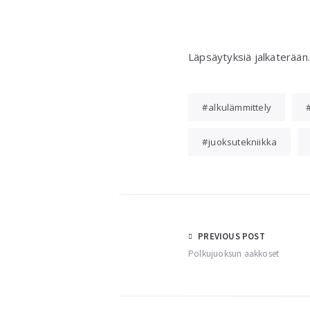
Läpsäytyksiä jalkaterään.
alkulämmittely
juoksutekniikka
Post
PREVIOUS POST
Polkujuoksun aakkoset
navigation