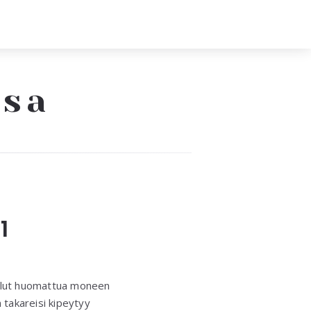
ssa
1
ullut huomattua moneen
 takareisi kipeytyy