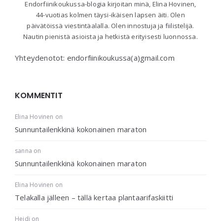
Endorfiinikoukussa-blogia kirjoitan minä, Elina Hovinen,
44-vuotias kolmen täysi-ikäisen lapsen äiti. Olen
päivätöissä viestintäalalla. Olen innostuja ja fiilistelijä.
Nautin pienistä asioista ja hetkistä erityisesti luonnossa.
Yhteydenotot: endorfiinikoukussa(a)gmail.com
KOMMENTIT
Elina Hovinen
on
Sunnuntailenkkinä kokonainen maraton
sanna
on
Sunnuntailenkkinä kokonainen maraton
Elina Hovinen
on
Telakalla jälleen – tällä kertaa plantaarifaskiitti
Heidi
on