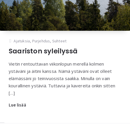
Ajatuksia
,
Purjehdus
,
Suhteet
Saariston syleilyssä
Vietin rentouttavan viikonlopun merellä kolmen
ystäväni ja äitini kanssa. Nämä ystäväni ovat olleet
elämässäni jo teinivuosista saakka. Minulla on vain
kourallinen ystäviä. Tuttavia ja kavereita onkin sitten
[…]
Lue lisää