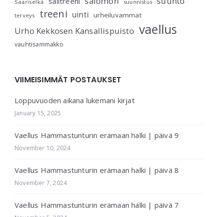
salomon
suunto
salitreeni
Saariselkä
suunnistus
treeni
uinti
urheiluvammat
terveys
vaellus
Urho Kekkosen Kansallispuisto
vauhtisammakko
VIIMEISIMMÄT POSTAUKSET
Loppuvuoden aikana lukemani kirjat
January 15, 2025
Vaellus Hammastunturin erämaan halki | päivä 9
November 10, 2024
Vaellus Hammastunturin erämaan halki | päivä 8
November 7, 2024
Vaellus Hammastunturin erämaan halki | päivä 7