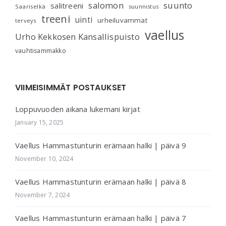
salomon
suunto
salitreeni
Saariselkä
suunnistus
treeni
uinti
urheiluvammat
terveys
vaellus
Urho Kekkosen Kansallispuisto
vauhtisammakko
VIIMEISIMMÄT POSTAUKSET
Loppuvuoden aikana lukemani kirjat
January 15, 2025
Vaellus Hammastunturin erämaan halki | päivä 9
November 10, 2024
Vaellus Hammastunturin erämaan halki | päivä 8
November 7, 2024
Vaellus Hammastunturin erämaan halki | päivä 7