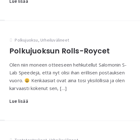
Lue lisää
Polkujuoksu
,
Urheiluvälineet
Polkujuoksun Rolls-Roycet
Olen niin moneen otteeseen hehkutellut Salomonin S-
Lab Speedejä, että nyt olisi ihan erillisen postauksen
vuoro.
Kenkäasiat ovat aina tosi yksilöllisiä ja olen
karvaasti kokenut sen, […]
Lue lisää