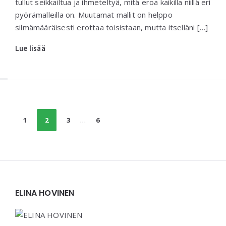
tullut seikkailtua ja ihmeteltyä, mitä eroa kaikilla niillä eri
pyörämalleilla on. Muutamat mallit on helppo
silmämääräisesti erottaa toisistaan, mutta itselläni […]
Lue lisää
Posts
1
2
3
…
6
navigation
Widgets
ELINA HOVINEN