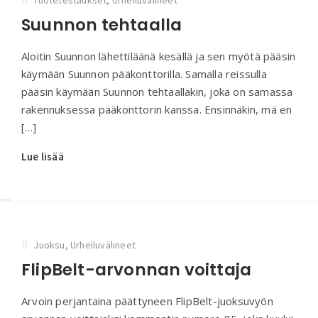
Tuotetestaukset
,
Urheiluvälineet
Suunnon tehtaalla
Aloitin Suunnon lähettiläänä kesällä ja sen myötä pääsin
käymään Suunnon pääkonttorilla. Samalla reissulla
pääsin käymään Suunnon tehtaallakin, joka on samassa
rakennuksessa pääkonttorin kanssa. Ensinnäkin, mä en
[…]
Lue lisää
Juoksu
,
Urheiluvälineet
FlipBelt-arvonnan voittaja
Arvoin perjantaina päättyneen FlipBelt-juoksuvyön