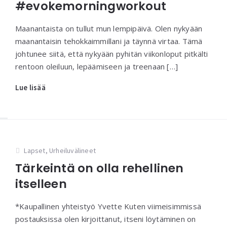
#evokemorningworkout
Maanantaista on tullut mun lempipäivä. Olen nykyään
maanantaisin tehokkaimmillani ja täynnä virtaa. Tämä
johtunee siitä, että nykyään pyhitän viikonloput pitkälti
rentoon oleiluun, lepäämiseen ja treenaan […]
Lue lisää
Lapset
,
Urheiluvälineet
Tärkeintä on olla rehellinen
itselleen
*Kaupallinen yhteistyö Yvette Kuten viimeisimmissä
postauksissa olen kirjoittanut, itseni löytäminen on