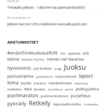
Heidi
on
Telakalla jälleen – tällä kertaa plantaarifaskiitti
Elina Hovinen
on
Jälleen kerran Urho Kekkosen kansallispuistoon
AIHETUNNISTEET
#endorfiinikoukussaRUN
arki
ajatuksia
2XU
elämä
Helsinki Half Marathon
Helsinki City Run
Juoksu
hyvinvointi
Jack Wolfskin
jooga
lapset
juoksuohjelma
kuntosalitreeni
juoksutreeni
loma
luonto
maratontreeni
maraton
masennus
polkujuoksu
Mieli
matkustus
Nuuksio
perhe
onnellisuus
puolimaraton
purjehdus
puolimaratontreeni
Retkeily
pyöräily
riippumattovaellus
ruokavalio