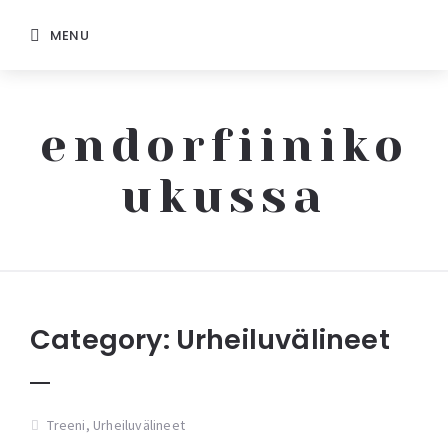
MENU
endorfiiniko
ukussa
Endorfiinikoukussa
Category:
Urheiluvälineet
Treeni
,
Urheiluvälineet