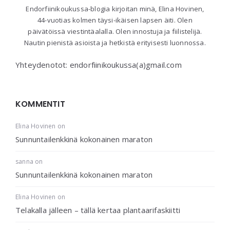
Endorfiinikoukussa-blogia kirjoitan minä, Elina Hovinen,
44-vuotias kolmen täysi-ikäisen lapsen äiti. Olen
päivätöissä viestintäalalla. Olen innostuja ja fiilistelijä.
Nautin pienistä asioista ja hetkistä erityisesti luonnossa.
Yhteydenotot: endorfiinikoukussa(a)gmail.com
KOMMENTIT
Elina Hovinen
on
Sunnuntailenkkinä kokonainen maraton
sanna
on
Sunnuntailenkkinä kokonainen maraton
Elina Hovinen
on
Telakalla jälleen – tällä kertaa plantaarifaskiitti