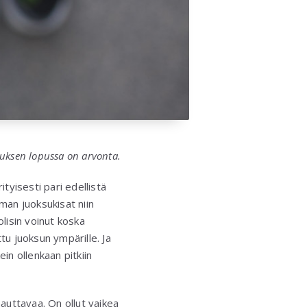
auksen lopussa on arvonta.
ityisesti pari edellistä
man juoksukisat niin
olisin voinut koska
tu juoksun ympärille. Ja
ein ollenkaan pitkiin
auttavaa. On ollut vaikea