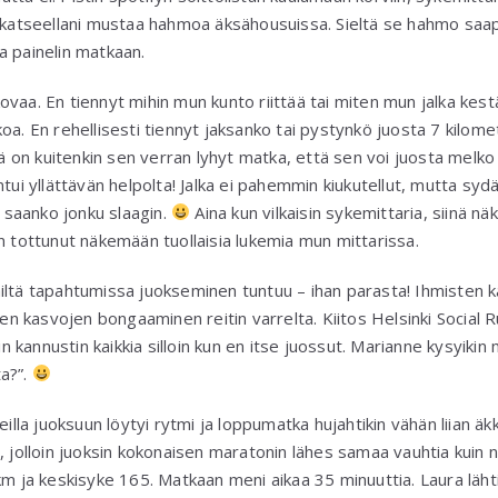
 katseellani mustaa hahmoa äksähousuissa. Sieltä se hahmo saapu
a painelin matkaan.
vaa. En tiennyt mihin mun kunto riittää tai miten mun jalka kestä
oa. En rehellisesti tiennyt jaksanko tai pystynkö juosta 7 kilomet
riä on kuitenkin sen verran lyhyt matka, että sen voi juosta melko
ntui yllättävän helpolta! Jalka ei pahemmin kiukutellut, mutta syd
i saanko jonku slaagin.
Aina kun vilkaisin sykemittaria, siinä nä
n tottunut näkemään tuollaisia lukemia mun mittarissa.
iltä tapahtumissa juokseminen tuntuu – ihan parasta! Ihmisten k
ujen kasvojen bongaaminen reitin varrelta. Kiitos Helsinki Social
n kannustin kaikkia silloin kun en itse juossut. Marianne kysyikin
a?”.
eilla juoksuun löytyi rytmi ja loppumatka hujahtikin vähän liian äkk
, jolloin juoksin kokonaisen maratonin lähes samaa vauhtia kuin n
/km ja keskisyke 165. Matkaan meni aikaa 35 minuuttia. Laura läh