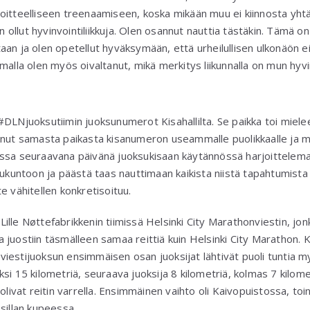
oitteelliseen treenaamiseen, koska mikään muu ei kiinnosta yhtä 
en ollut hyvinvointiliikkuja. Olen osannut nauttia tästäkin. Tämä o
an ja olen opetellut hyväksymään, että urheilullisen ulkonäön ei
malla olen myös oivaltanut, mikä merkitys liikunnalla on mun hyvin
#DLNjuoksutiimin juoksunumerot Kisahallilta. Se paikka toi miele
enut samasta paikasta kisanumeron useammalle puolikkaalle ja ma
ssa seuraavana päivänä juoksukisaan käytännössä harjoittelemat
sukuntoon ja päästä taas nauttimaan kaikista niistä tapahtumista j
e vähitellen konkretisoituu.
ille Nøttefabrikkenin tiimissä Helsinki City Marathonviestin, jo
 juostiin täsmälleen samaa reittiä kuin Helsinki City Marathon.
ja viestijuoksun ensimmäisen osan juoksijat lähtivät puoli tunti
si 15 kilometriä, seuraava juoksija 8 kilometriä, kolmas 7 kilome
olivat reitin varrella. Ensimmäinen vaihto oli Kaivopuistossa, toin
sillan kupeessa.