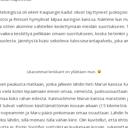
elsingissä oli eilen! Kaupungin kadut olivat täyttyneet juoksijoi
istoi ja ihmiset hymyilivät kilpaa auringon kanssa. Näimme kun ma
ta sitten aloimme vähitellen keskittymään meidän suoritukseen. 
li vaikea keskittyä pelkkään omaan suoritukseen, koska tietenkin
puolesta. Jännitystä lisäsi sekoileva tulosseurantapalvelu, joka a
Likaisimmat lenkkarit on yllättäen mun.
en paukusta matkaan, jonka jälkeen lähdin heti Marun kanssa K
ni vielä kotiin lepäämään ennen omaa, viimeistä, juoksuosuuttaan
elmaa koko rahan edestä. Kannustimme Marun kanssa maratonin j
 tulivat vaihtoon käsittämättömän kovaan aikaan (15 kilometriä al
ua nopeammin ja Maru pääsi pinkomaan omaa osuuttaan. Lähdin he
 lähdin, sillä meinasi tulla vähän kiire. Olin kuvitellut, että ehti
ta ei. Pistin Spotifyn soittolistan kuulumaan korviin, sykemittar