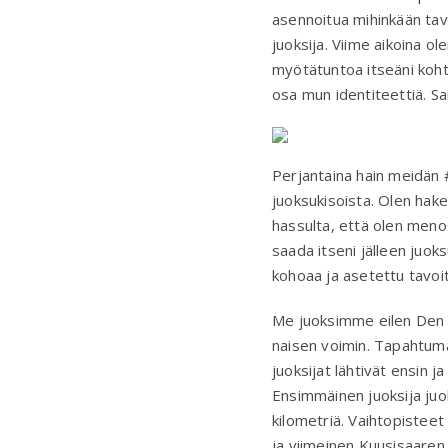
asennoitua mihinkään tav
juoksija. Viime aikoina ol
myötätuntoa itseäni kohta
osa mun identiteettiä. Sa
Perjantaina hain meidän 
juoksukisoista. Olen hak
hassulta, että olen meno
saada itseni jälleen juok
kohoaa ja asetettu tavoit
Me juoksimme eilen Den L
naisen voimin. Tapahtuma
juoksijat lähtivät ensin 
Ensimmäinen juoksija juok
kilometriä. Vaihtopisteet 
ja viimeinen Kuusisaaren 