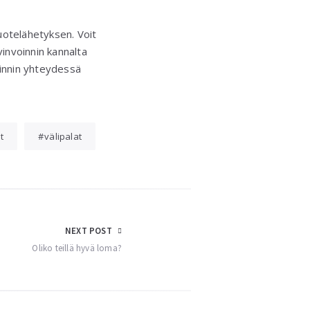
uotelähetyksen. Voit
invoinnin kannalta
oinnin yhteydessä
t
välipalat
NEXT POST
Oliko teillä hyvä loma?