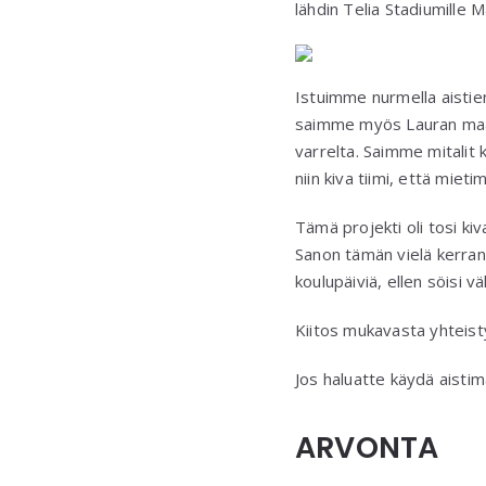
lähdin Telia Stadiumille 
Istuimme nurmella aistien
saimme myös Lauran maal
varrelta. Saimme mitalit
niin kiva tiimi, että mi
Tämä projekti oli tosi kiv
Sanon tämän vielä kerran: 
koulupäiviä, ellen söisi v
Kiitos mukavasta yhteist
Jos haluatte käydä aistima
ARVONTA