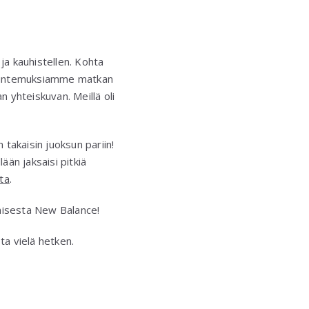
ja kauhistellen. Kohta
 tuntemuksiamme matkan
 yhteiskuvan. Meillä oli
 takaisin juoksun pariin!
ään jaksaisi pitkiä
ta
.
imisesta New Balance!
ta vielä hetken.