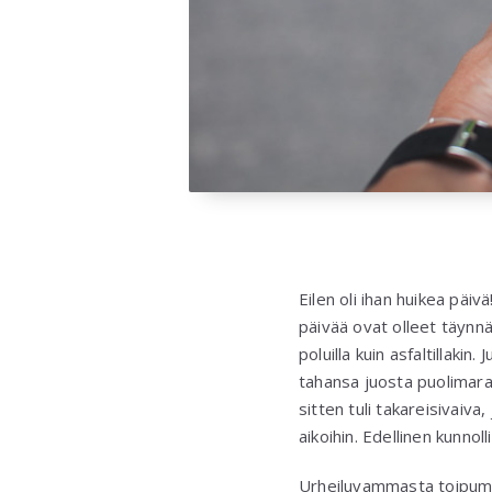
Eilen oli ihan huikea päivä
päivää ovat olleet täynnä
poluilla kuin asfaltillaki
tahansa juosta puolimarat
sitten tuli takareisivaiva
aikoihin. Edellinen kunnol
Urheiluvammasta toipumin