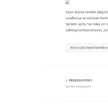
Saan arpoa teidän lukijo
osallistua arvontaan kom
tärkein juttu tai mikä o
sähköpostiosoitteesi, jos
Den Lille Nøttefabrikke
Post
PREVIOUS POST
Suunto-lempparini
navigation