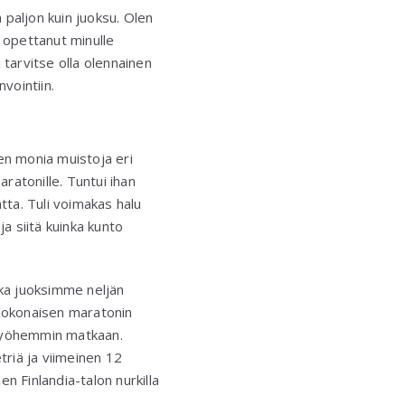
paljon kuin juoksu. Olen
n opettanut minulle
 tarvitse olla olennainen
vointiin.
en monia muistoja eri
ratonille. Tuntui ihan
ta. Tuli voimakas halu
a siitä kuinka kunto
nka juoksimme neljän
 Kokonaisen maratonin
a myöhemmin matkaan.
triä ja viimeinen 12
en Finlandia-talon nurkilla