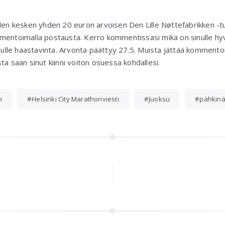
iden kesken yhden 20 euron arvoisen Den Lille Nøttefabrikken -t
mentoimalla postausta. Kerro kommentissasi mikä on sinulle hyv
n sulle haastavinta. Arvonta päättyy 27.5. Muista jättää komment
ta saan sinut kiinni voiton osuessa kohdallesi.
n
Helsinki City Marathonviesti
Juoksu
pähkinä