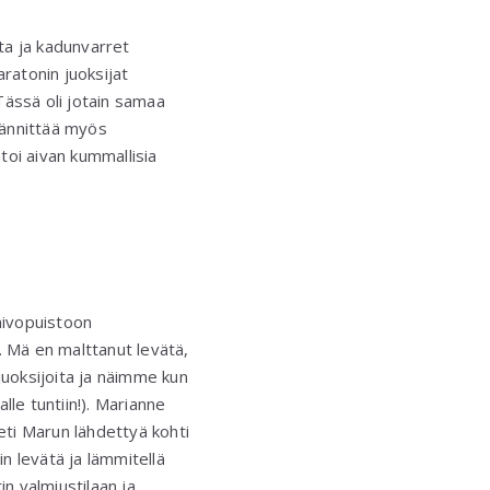
sta ja kadunvarret
ratonin juoksijat
Tässä oli jotain samaa
 jännittää myös
ntoi aivan kummallisia
aivopuistoon
. Mä en malttanut levätä,
uoksijoita ja näimme kun
le tuntiin!). Marianne
ti Marun lähdettyä kohti
sin levätä ja lämmitellä
in valmiustilaan ja