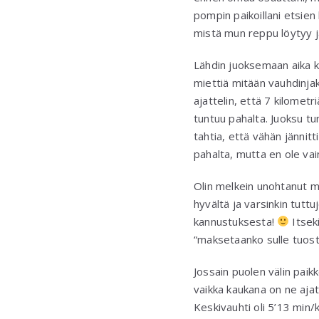
pompin paikoillani etsien
mistä mun reppu löytyy j
Lähdin juoksemaan aika ko
miettiä mitään vauhdinjak
ajattelin, että 7 kilomet
tuntuu pahalta. Juoksu tu
tahtia, että vähän jännitt
pahalta, mutta en ole vai
Olin melkein unohtanut m
hyvältä ja varsinkin tutt
kannustuksesta!
Itseki
“maksetaanko sulle tuost
Jossain puolen välin paikk
vaikka kaukana on ne ajat
Keskivauhti oli 5’13 min