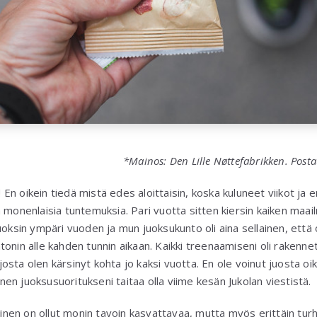
*Mainos: Den Lille Nøttefabrikken. Post
! En oikein tiedä mistä edes aloittaisin, koska kuluneet viikot ja er
 monenlaisia tuntemuksia. Pari vuotta sitten kiersin kaiken maail
n. Juoksin ympäri vuoden ja mun juoksukunto oli aina sellainen, että 
onin alle kahden tunnin aikaan. Kaikki treenaamiseni oli rakennet
, josta olen kärsinyt kohta jo kaksi vuotta. En ole voinut juosta oik
linen juoksusuoritukseni taitaa olla viime kesän Jukolan viestistä.
en on ollut monin tavoin kasvattavaa, mutta myös erittäin turh