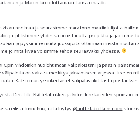
Mariannen ja Marun luo odottamaan Lauraa maaliin.
 kisatunnelmaa ja seurasimme maratonin maaliintulijoita ihaillen 
iin ja juhlistimme yhdessä onnistunutta projektia ja jaoimme
 kaulaan ja pyysimme muita juoksijoita ottamaan meistä muutaman
etimme jo mitä kivaa voisimme tehdä seuraavaksi yhdessä.
a! Opin vihdoinkin huolehtimaan välipaloistani ja pääsin palaamaan
välipaloilla on valtava merkitys jaksamiseen arjessa. Itse en mill
älipalaa. Katso mun yksinkertaiset välipalavinkit
tästä postaukses
yöstä Den Lille Nøttefabrikken ja kiitos lenkkareiden sponsoro
ssa eilisiä tunnelmia, niitä löytyy
@nottefabrikkensuomi
stooris