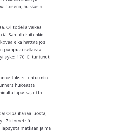
i iloisena, huikkasin
ä. Oli todella vaikea
riä. Samalla kuitenkin
 kovaa eikä haittaa jos
än pumputti sellaista
kyi syke: 170. Ei tuntunut
annustukset tuntuu niin
 Runners huikeasta
 minulta lopussa, että
iä! Olipa ihanaa juosta,
yt 7 kilometriä.
ti läpsystä matkaan ja mä