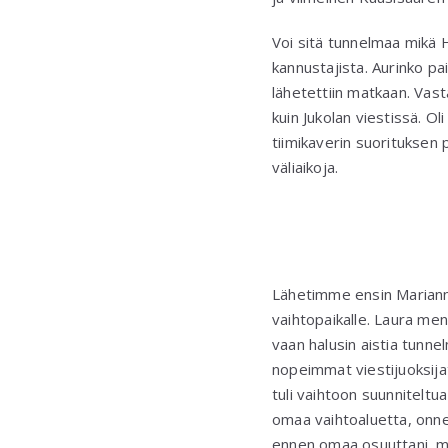
Voi sitä tunnelmaa mikä H
kannustajista. Aurinko pa
lähetettiin matkaan. Vas
kuin Jukolan viestissä. O
tiimikaverin suorituksen 
väliaikoja.
Lähetimme ensin Mariann
vaihtopaikalle. Laura me
vaan halusin aistia tunn
nopeimmat viestijuoksijat
tuli vaihtoon suunnitelt
omaa vaihtoaluetta, onneksi
ennen omaa osuuttani, mut