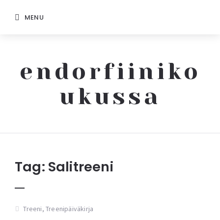
MENU
endorfiiniko
ukussa
Endorfiinikoukussa
Tag:
Salitreeni
Treeni
,
Treenipäiväkirja