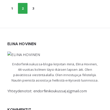
Posts
1
2
3
navigation
Widgets
ELINA HOVINEN
Endorfiinikoukussa-blogia kirjoitan minä, Elina Hovinen,
44-vuotias kolmen täysi-ikäisen lapsen äiti. Olen
päivätöissä viestintäalalla. Olen innostuja ja fiilistelijä.
Nautin pienistä asioista ja hetkistä erityisesti luonnossa.
Yhteydenotot: endorfiinikoukussa(a)gmail.com
KOMMENTIT