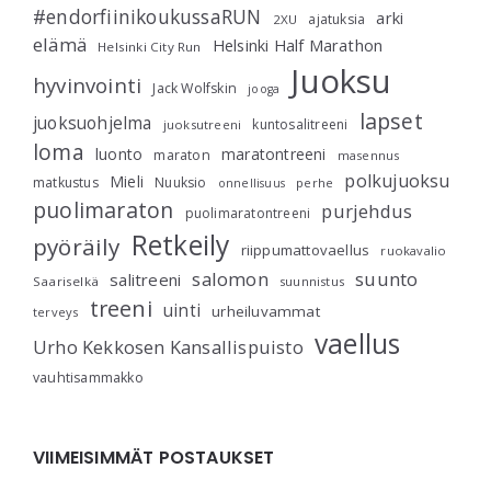
#endorfiinikoukussaRUN
arki
ajatuksia
2XU
elämä
Helsinki Half Marathon
Helsinki City Run
Juoksu
hyvinvointi
Jack Wolfskin
jooga
lapset
juoksuohjelma
kuntosalitreeni
juoksutreeni
loma
luonto
maratontreeni
maraton
masennus
polkujuoksu
Mieli
matkustus
Nuuksio
perhe
onnellisuus
puolimaraton
purjehdus
puolimaratontreeni
Retkeily
pyöräily
riippumattovaellus
ruokavalio
salomon
suunto
salitreeni
Saariselkä
suunnistus
treeni
uinti
urheiluvammat
terveys
vaellus
Urho Kekkosen Kansallispuisto
vauhtisammakko
VIIMEISIMMÄT POSTAUKSET