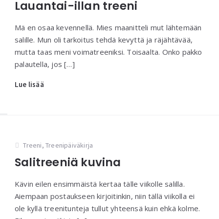
Lauantai-illan treeni
Mä en osaa kevennellä. Mies maanitteli mut lähtemään
salille. Mun oli tarkoitus tehdä kevyttä ja räjähtävää,
mutta taas meni voimatreeniksi. Toisaalta. Onko pakko
palautella, jos […]
Lue lisää
Treeni
,
Treenipäiväkirja
Salitreeniä kuvina
Kävin eilen ensimmäistä kertaa tälle viikolle salilla.
Aiempaan postaukseen kirjoitinkin, niin tällä viikolla ei
ole kyllä treenitunteja tullut yhteensä kuin ehkä kolme.