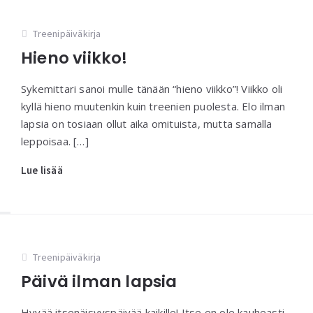
Treenipäiväkirja
Hieno viikko!
Sykemittari sanoi mulle tänään “hieno viikko”! Viikko oli
kyllä hieno muutenkin kuin treenien puolesta. Elo ilman
lapsia on tosiaan ollut aika omituista, mutta samalla
leppoisaa. […]
Lue lisää
Treenipäiväkirja
Päivä ilman lapsia
Hyvää itsenäisyyspäivää kaikille! Itse en ole kauheasti