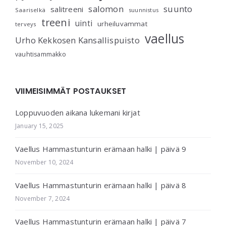
salomon
suunto
salitreeni
Saariselkä
suunnistus
treeni
uinti
urheiluvammat
terveys
vaellus
Urho Kekkosen Kansallispuisto
vauhtisammakko
VIIMEISIMMÄT POSTAUKSET
Loppuvuoden aikana lukemani kirjat
January 15, 2025
Vaellus Hammastunturin erämaan halki | päivä 9
November 10, 2024
Vaellus Hammastunturin erämaan halki | päivä 8
November 7, 2024
Vaellus Hammastunturin erämaan halki | päivä 7