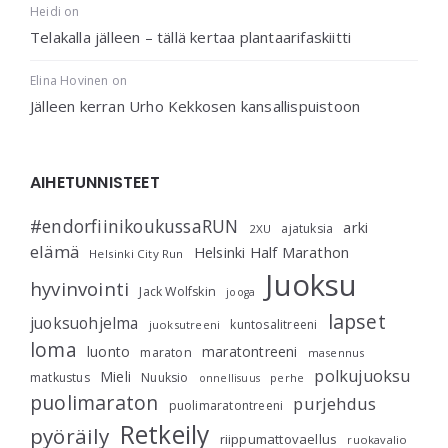
Heidi
on
Telakalla jälleen – tällä kertaa plantaarifaskiitti
Elina Hovinen
on
Jälleen kerran Urho Kekkosen kansallispuistoon
AIHETUNNISTEET
#endorfiinikoukussaRUN
arki
ajatuksia
2XU
elämä
Helsinki Half Marathon
Helsinki City Run
Juoksu
hyvinvointi
Jack Wolfskin
jooga
lapset
juoksuohjelma
kuntosalitreeni
juoksutreeni
loma
luonto
maratontreeni
maraton
masennus
polkujuoksu
Mieli
matkustus
Nuuksio
perhe
onnellisuus
puolimaraton
purjehdus
puolimaratontreeni
Retkeily
pyöräily
riippumattovaellus
ruokavalio