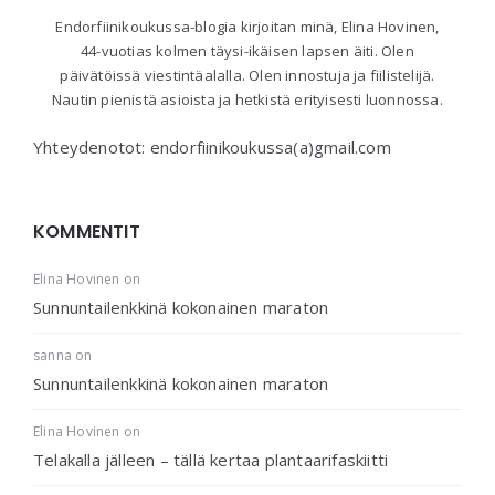
Endorfiinikoukussa-blogia kirjoitan minä, Elina Hovinen,
44-vuotias kolmen täysi-ikäisen lapsen äiti. Olen
päivätöissä viestintäalalla. Olen innostuja ja fiilistelijä.
Nautin pienistä asioista ja hetkistä erityisesti luonnossa.
Yhteydenotot: endorfiinikoukussa(a)gmail.com
KOMMENTIT
Elina Hovinen
on
Sunnuntailenkkinä kokonainen maraton
sanna
on
Sunnuntailenkkinä kokonainen maraton
Elina Hovinen
on
Telakalla jälleen – tällä kertaa plantaarifaskiitti