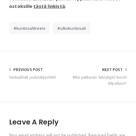
ostoksille
tästä linkistä
.
kuntosalitreeni
ulkokuntosali
Post
PREVIOUS POST
NEXT POST
navigation
Vastuulliset joululahjavinkit
Mitä pakkaisin Selviytyjät Suomi
-kilpailuun?
Leave A Reply
Your email address will not be published. Required fields are