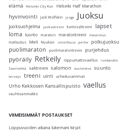
elämä
Helsinki Half Marathon
Helsinki City Run
Juoksu
hyvinvointi
Jack Wolfskin
jooga
lapset
juoksuohjelma
kuntosalitreeni
juoksutreeni
loma
luonto
maratontreeni
maraton
masennus
polkujuoksu
Mieli
matkustus
Nuuksio
perhe
onnellisuus
puolimaraton
purjehdus
puolimaratontreeni
Retkeily
pyöräily
riippumattovaellus
ruokavalio
salomon
suunto
salitreeni
Saariselkä
suunnistus
treeni
uinti
urheiluvammat
terveys
vaellus
Urho Kekkosen Kansallispuisto
vauhtisammakko
VIIMEISIMMÄT POSTAUKSET
Loppuvuoden aikana lukemani kirjat