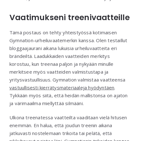
Vaatimukseni treenivaatteille
Tämä postaus on tehty yhteistyössä kotimaisen
Gymnation-urheiluvaatemerkin kanssa. Olen testaillut
bloggaajaurani aikana lukuisia urheiluvaatteita eri
brändeiltä. Laadukkaiden vaatteiden merkitys
korostuu, kun treenaa paljon ja nykyään minulle
merkitsee myös vaatteiden valmistustapa ja
yritysvastuullisuus. Gymnation valmistaa vaatteensa
vastuullisesti kierrätysmateriaaleja hyödyntäen
.
Tykkään myös siitä, että heidän mallistonsa on ajaton
ja värimaailma miellyttää silmääni.
Ulkona treenatessa vaatteilta vaaditaan vielä hitusen
enemmän. En halua, että joudun treenin aikana
jatkuvasti nostelemaan trikoita tai pelätä, että
pikkuhousut paistaa läpi. Gymnationin trikoiden kangas