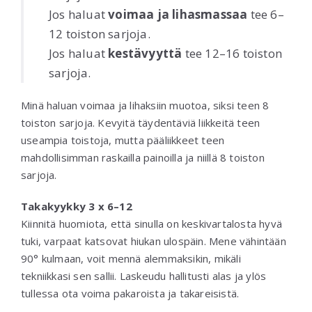
Jos haluat
voimaa ja lihasmassaa
tee 6–
12 toiston sarjoja.
Jos haluat
kestävyyttä
tee 12–16 toiston
sarjoja.
Minä haluan voimaa ja lihaksiin muotoa, siksi teen 8
toiston sarjoja. Kevyitä täydentäviä liikkeitä teen
useampia toistoja, mutta pääliikkeet teen
mahdollisimman raskailla painoilla ja niillä 8 toiston
sarjoja.
Takakyykky 3 x 6–12
Kiinnitä huomiota, että sinulla on keskivartalosta hyvä
tuki, varpaat katsovat hiukan ulospäin. Mene vähintään
90° kulmaan, voit mennä alemmaksikin, mikäli
tekniikkasi sen sallii. Laskeudu hallitusti alas ja ylös
tullessa ota voima pakaroista ja takareisistä.