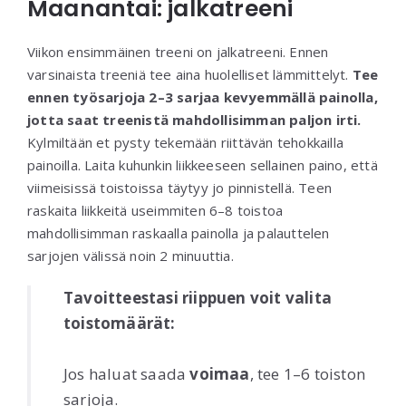
Maanantai: jalkatreeni
Viikon ensimmäinen treeni on jalkatreeni. Ennen
varsinaista treeniä tee aina huolelliset lämmittelyt.
Tee
ennen työsarjoja 2–3 sarjaa kevyemmällä painolla,
jotta saat treenistä mahdollisimman paljon irti.
Kylmiltään et pysty tekemään riittävän tehokkailla
painoilla. Laita kuhunkin liikkeeseen sellainen paino, että
viimeisissä toistoissa täytyy jo pinnistellä. Teen
raskaita liikkeitä useimmiten 6–8 toistoa
mahdollisimman raskaalla painolla ja palauttelen
sarjojen välissä noin 2 minuuttia.
Tavoitteestasi riippuen voit valita
toistomäärät:
Jos haluat saada
voimaa
, tee 1–6 toiston
sarjoja.