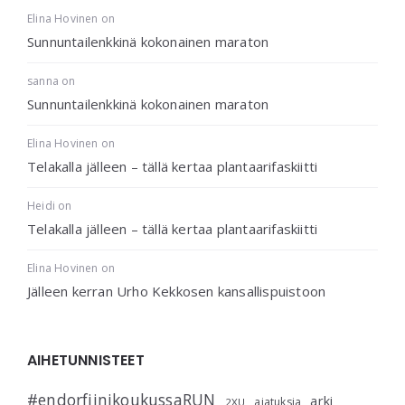
Elina Hovinen
on
Sunnuntailenkkinä kokonainen maraton
sanna
on
Sunnuntailenkkinä kokonainen maraton
Elina Hovinen
on
Telakalla jälleen – tällä kertaa plantaarifaskiitti
Heidi
on
Telakalla jälleen – tällä kertaa plantaarifaskiitti
Elina Hovinen
on
Jälleen kerran Urho Kekkosen kansallispuistoon
AIHETUNNISTEET
#endorfiinikoukussaRUN
arki
ajatuksia
2XU