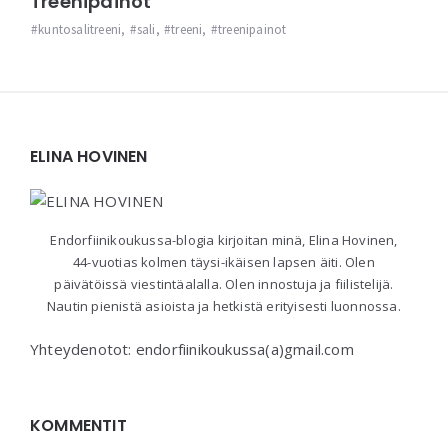
Treenipainot
kuntosalitreeni
,
sali
,
treeni
,
treenipainot
Widgets
ELINA HOVINEN
Endorfiinikoukussa-blogia kirjoitan minä, Elina Hovinen,
44-vuotias kolmen täysi-ikäisen lapsen äiti. Olen
päivätöissä viestintäalalla. Olen innostuja ja fiilistelijä.
Nautin pienistä asioista ja hetkistä erityisesti luonnossa.
Yhteydenotot: endorfiinikoukussa(a)gmail.com
KOMMENTIT