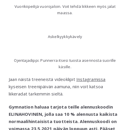
Vuorikiipeilijä vuorojaloin. Voit tehdä liikkeen myös jalat
maassa.
Askelkyykkykävely
Ojentajadippi. Punnerra itsesi tuosta asennosta suorille
käsille.
Jaan näistä treeneistä videoklipit
Instagramissa
kyseisen treenipäivän aamuna, niin voit katsoa
liikeradat tarkemmin sieltä.
Gymnation haluaa tarjota teille alennuskoodin
ELINAHOVINEN, jolla saa 10 % alennusta kaikista
normaalihintaisista tuotteista. Alennuskoodi on
voimassa 23.5.2021 päivän loppuun asti. Pääset