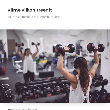
Viime viikon treenit
kuntosalitreeni
,
sali
,
treeni
,
uinti