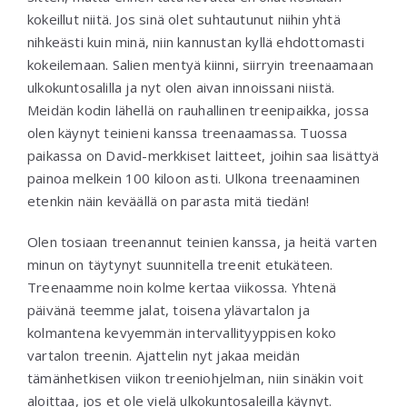
kokeillut niitä. Jos sinä olet suhtautunut niihin yhtä
nihkeästi kuin minä, niin kannustan kyllä ehdottomasti
kokeilemaan. Salien mentyä kiinni, siirryin treenaamaan
ulkokuntosalilla ja nyt olen aivan innoissani niistä.
Meidän kodin lähellä on rauhallinen treenipaikka, jossa
olen käynyt teinieni kanssa treenaamassa. Tuossa
paikassa on David-merkkiset laitteet, joihin saa lisättyä
painoa melkein 100 kiloon asti. Ulkona treenaaminen
etenkin näin keväällä on parasta mitä tiedän!
Olen tosiaan treenannut teinien kanssa, ja heitä varten
minun on täytynyt suunnitella treenit etukäteen.
Treenaamme noin kolme kertaa viikossa. Yhtenä
päivänä teemme jalat, toisena ylävartalon ja
kolmantena kevyemmän intervallityyppisen koko
vartalon treenin. Ajattelin nyt jakaa meidän
tämänhetkisen viikon treeniohjelman, niin sinäkin voit
aloittaa, jos et ole vielä ulkokuntosaleilla käynyt.