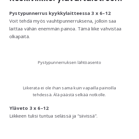
Pystypunnerrus kyykkylaitteessa 3 x 6–12
Voit tehdä myös vauhtipunnerruksena, jolloin saa
laittaa vähän enemmän painoa. Tämä liike vahvistaa
olkapäitä.
Pystypunnerruksen lähtöasento
Liikerata ei ole ihan sama kuin vapailla painoilla
tehdessä. Älä päästä selkää notkolle.
Yläveto 3 x 6–12
Liikkeen tulisi tuntua selässä ja “siivissä”.