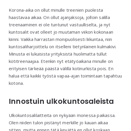
Korona-aika on ollut minulle treenien puolesta
haastavaa aikaa. On ollut ajanjaksoja, jolloin salilla
treenaaminen ei ole tuntunut vastuulliselta, ja nyt
kuntosalit ovat olleet jo muutaman viikon kokonaan
kiinni. Vaikka harrastan monipuolisesti liikuntaa, niin
kuntosaliharjoittelu on itselleni tietynlainen kulmakivi.
Minusta ei lukuisista yrityksistä huolimatta tullut
kotitreenaajaa. Etenkin nyt etätyöaikana minulle on
erityisen tärkeää päästä välillä kotinurkista pois. En
halua että kaikki työstä vapaa-ajan toimintaan tapahtuu
kotona.
Innostuin ulkokuntosaleista
Ulkokuntosalilaitteita on nykyään monessa paikassa.
Olen niiden tulon pistänyt merkille jo kauan aikaa
sitten, mutta ennen tätä kevättä en ollut koskaan