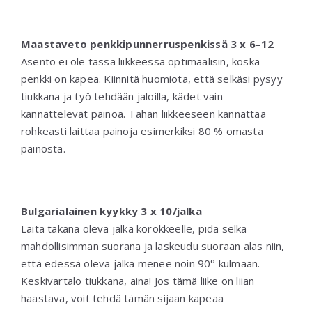
Maastaveto penkkipunnerruspenkissä
3 x 6–12
Asento ei ole tässä liikkeessä optimaalisin, koska
penkki on kapea. Kiinnitä huomiota, että selkäsi pysyy
tiukkana ja työ tehdään jaloilla, kädet vain
kannattelevat painoa. Tähän liikkeeseen kannattaa
rohkeasti laittaa painoja esimerkiksi 80 % omasta
painosta.
Bulgarialainen kyykky 3 x 10/jalka
Laita takana oleva jalka korokkeelle, pidä selkä
mahdollisimman suorana ja laskeudu suoraan alas niin,
että edessä oleva jalka menee noin 90° kulmaan.
Keskivartalo tiukkana, aina! Jos tämä liike on liian
haastava, voit tehdä tämän sijaan kapeaa