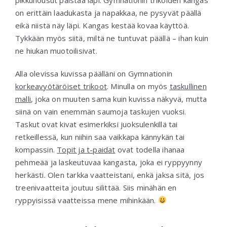
on erittäin laadukasta ja napakkaa, ne pysyvät päällä
eikä niistä näy läpi. Kangas kestää kovaa käyttöä.
Tykkään myös siitä, miltä ne tuntuvat päällä – ihan kuin
ne hiukan muotoilisivat.
Alla olevissa kuvissa päälläni on Gymnationin
korkeavyötäröiset trikoot
. Minulla on myös
taskullinen
malli
, joka on muuten sama kuin kuvissa näkyvä, mutta
siinä on vain enemmän saumoja taskujen vuoksi.
Taskut ovat kivat esimerkiksi juoksulenkillä tai
retkeillessä, kun niihin saa vaikkapa kännykän tai
kompassin.
Topit ja t-paidat
ovat todella ihanaa
pehmeää ja laskeutuvaa kangasta, joka ei ryppyynny
herkästi. Olen tarkka vaatteistani, enkä jaksa sitä, jos
treenivaatteita joutuu silittää. Siis minähän en
ryppyisissä vaatteissa mene mihinkään.