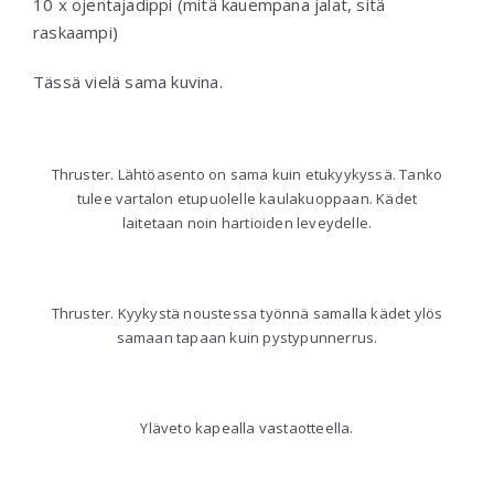
10 x ojentajadippi (mitä kauempana jalat, sitä
raskaampi)
Tässä vielä sama kuvina.
Thruster. Lähtöasento on sama kuin etukyykyssä. Tanko
tulee vartalon etupuolelle kaulakuoppaan. Kädet
laitetaan noin hartioiden leveydelle.
Thruster. Kyykystä noustessa työnnä samalla kädet ylös
samaan tapaan kuin pystypunnerrus.
Yläveto kapealla vastaotteella.