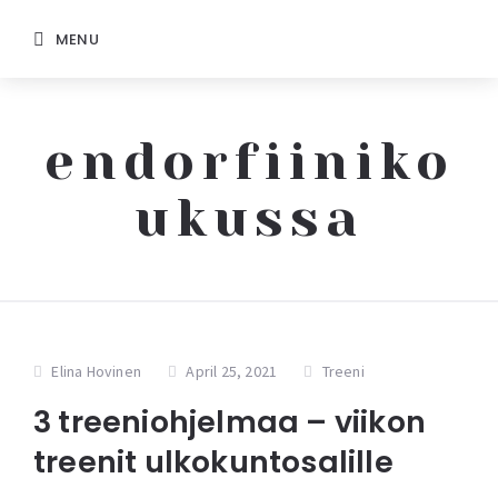
MENU
endorfiiniko
ukussa
Elina Hovinen
April 25, 2021
Treeni
3 treeniohjelmaa – viikon
treenit ulkokuntosalille