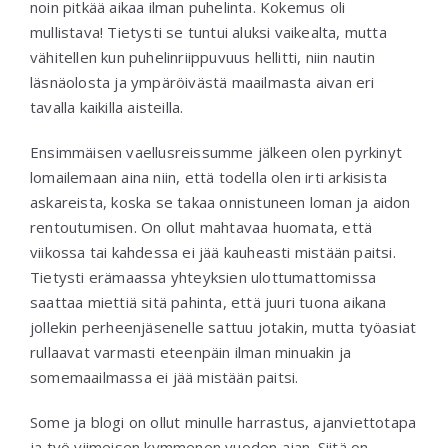
noin pitkää aikaa ilman puhelinta. Kokemus oli
mullistava! Tietysti se tuntui aluksi vaikealta, mutta
vähitellen kun puhelinriippuvuus hellitti, niin nautin
läsnäolosta ja ympäröivästä maailmasta aivan eri
tavalla kaikilla aisteilla.
Ensimmäisen vaellusreissumme jälkeen olen pyrkinyt
lomailemaan aina niin, että todella olen irti arkisista
askareista, koska se takaa onnistuneen loman ja aidon
rentoutumisen. On ollut mahtavaa huomata, että
viikossa tai kahdessa ei jää kauheasti mistään paitsi.
Tietysti erämaassa yhteyksien ulottumattomissa
saattaa miettiä sitä pahinta, että juuri tuona aikana
jollekin perheenjäsenelle sattuu jotakin, mutta työasiat
rullaavat varmasti eteenpäin ilman minuakin ja
somemaailmassa ei jää mistään paitsi.
Some ja blogi on ollut minulle harrastus, ajanviettotapa
ja työ viimeisen kymmenen vuoden ajan. Siitä on