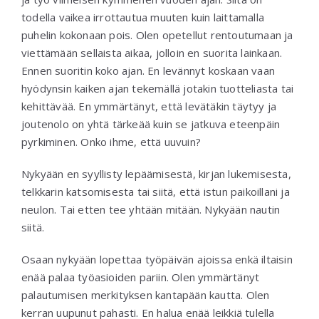
todella vaikea irrottautua muuten kuin laittamalla
puhelin kokonaan pois. Olen opetellut rentoutumaan ja
viettämään sellaista aikaa, jolloin en suorita lainkaan.
Ennen suoritin koko ajan. En levännyt koskaan vaan
hyödynsin kaiken ajan tekemällä jotakin tuotteliasta tai
kehittävää. En ymmärtänyt, että levätäkin täytyy ja
joutenolo on yhtä tärkeää kuin se jatkuva eteenpäin
pyrkiminen. Onko ihme, että uuvuin?
Nykyään en syyllisty lepäämisestä, kirjan lukemisesta,
telkkarin katsomisesta tai siitä, että istun paikoillani ja
neulon. Tai etten tee yhtään mitään. Nykyään nautin
siitä.
Osaan nykyään lopettaa työpäivän ajoissa enkä iltaisin
enää palaa työasioiden pariin. Olen ymmärtänyt
palautumisen merkityksen kantapään kautta. Olen
kerran uupunut pahasti. En halua enää leikkiä tulella