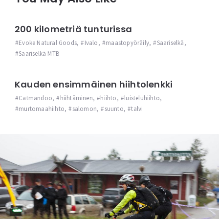
200 kilometriä tunturissa
Evoke Natural Goods
,
Ivalo
,
maastopyöräily
,
Saariselkä
,
Saariselkä MTB
Kauden ensimmäinen hiihtolenkki
Catmandoo
,
hiihtäminen
,
hiihto
,
luisteluhiihto
,
murtomaahiihto
,
salomon
,
suunto
,
talvi