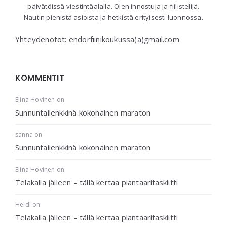
päivätöissä viestintäalalla. Olen innostuja ja fiilistelijä.
Nautin pienistä asioista ja hetkistä erityisesti luonnossa.
Yhteydenotot: endorfiinikoukussa(a)gmail.com
KOMMENTIT
Elina Hovinen
on
Sunnuntailenkkinä kokonainen maraton
sanna
on
Sunnuntailenkkinä kokonainen maraton
Elina Hovinen
on
Telakalla jälleen – tällä kertaa plantaarifaskiitti
Heidi
on
Telakalla jälleen – tällä kertaa plantaarifaskiitti