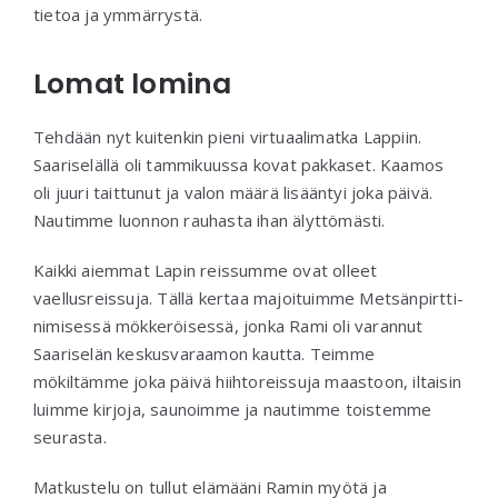
tietoa ja ymmärrystä.
Lomat lomina
Tehdään nyt kuitenkin pieni virtuaalimatka Lappiin.
Saariselällä oli tammikuussa kovat pakkaset. Kaamos
oli juuri taittunut ja valon määrä lisääntyi joka päivä.
Nautimme luonnon rauhasta ihan älyttömästi.
Kaikki aiemmat Lapin reissumme ovat olleet
vaellusreissuja. Tällä kertaa majoituimme Metsänpirtti-
nimisessä mökkeröisessä, jonka Rami oli varannut
Saariselän keskusvaraamon kautta. Teimme
mökiltämme joka päivä hiihtoreissuja maastoon, iltaisin
luimme kirjoja, saunoimme ja nautimme toistemme
seurasta.
Matkustelu on tullut elämääni Ramin myötä ja