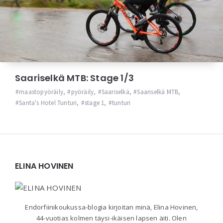
Saariselkä MTB: Stage 1/3
maastopyöräily
,
pyöräily
,
Saariselkä
,
Saariselkä MTB
,
Santa's Hotel Tunturi
,
stage 1
,
tunturi
Widgets
ELINA HOVINEN
Endorfiinikoukussa-blogia kirjoitan minä, Elina Hovinen,
44-vuotias kolmen täysi-ikäisen lapsen äiti. Olen