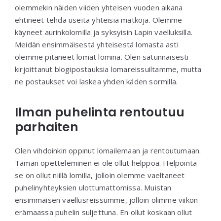
olemmekin näiden viiden yhteisen vuoden aikana
ehtineet tehdä useita yhteisiä matkoja. Olemme
käyneet aurinkolomilla ja syksyisin Lapin vaelluksilla.
Meidän ensimmäisestä yhteisestä lomasta asti
olemme pitäneet lomat lomina. Olen satunnaisesti
kirjoittanut blogipostauksia lomareissuiltamme, mutta
ne postaukset voi laskea yhden käden sormilla.
Ilman puhelinta rentoutuu
parhaiten
Olen vihdoinkin oppinut lomailemaan ja rentoutumaan.
Tämän opetteleminen ei ole ollut helppoa. Helpointa
se on ollut niillä lomilla, jolloin olemme vaeltaneet
puhelinyhteyksien ulottumattomissa. Muistan
ensimmäisen vaellusreissumme, jolloin olimme viikon
erämaassa puhelin suljettuna. En ollut koskaan ollut