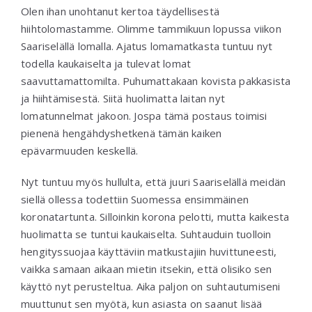
Olen ihan unohtanut kertoa täydellisestä
hiihtolomastamme. Olimme tammikuun lopussa viikon
Saariselällä lomalla. Ajatus lomamatkasta tuntuu nyt
todella kaukaiselta ja tulevat lomat
saavuttamattomilta. Puhumattakaan kovista pakkasista
ja hiihtämisestä. Siitä huolimatta laitan nyt
lomatunnelmat jakoon. Jospa tämä postaus toimisi
pienenä hengähdyshetkenä tämän kaiken
epävarmuuden keskellä.
Nyt tuntuu myös hullulta, että juuri Saariselällä meidän
siellä ollessa todettiin Suomessa ensimmäinen
koronatartunta. Silloinkin korona pelotti, mutta kaikesta
huolimatta se tuntui kaukaiselta. Suhtauduin tuolloin
hengityssuojaa käyttäviin matkustajiin huvittuneesti,
vaikka samaan aikaan mietin itsekin, että olisiko sen
käyttö nyt perusteltua. Aika paljon on suhtautumiseni
muuttunut sen myötä, kun asiasta on saanut lisää