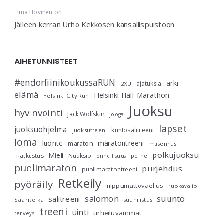
Elina Hovinen
on
Jälleen kerran Urho Kekkosen kansallispuistoon
AIHETUNNISTEET
#endorfiinikoukussaRUN
arki
ajatuksia
2XU
elämä
Helsinki Half Marathon
Helsinki City Run
Juoksu
hyvinvointi
Jack Wolfskin
jooga
lapset
juoksuohjelma
kuntosalitreeni
juoksutreeni
loma
luonto
maratontreeni
maraton
masennus
polkujuoksu
Mieli
matkustus
Nuuksio
perhe
onnellisuus
puolimaraton
purjehdus
puolimaratontreeni
Retkeily
pyöräily
riippumattovaellus
ruokavalio
salomon
suunto
salitreeni
Saariselkä
suunnistus
treeni
uinti
urheiluvammat
terveys