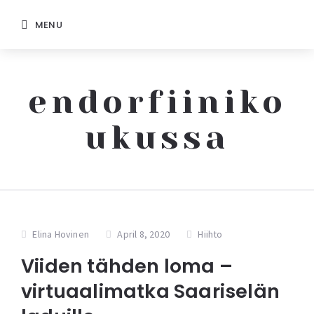
MENU
endorfiiniko
ukussa
Elina Hovinen
April 8, 2020
Hiihto
Viiden tähden loma –
virtuaalimatka Saariselän