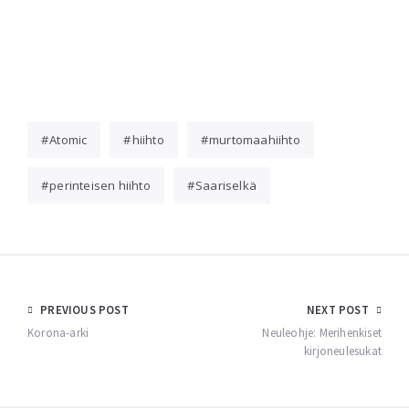
Atomic
hiihto
murtomaahiihto
perinteisen hiihto
Saariselkä
Post
PREVIOUS POST
NEXT POST
navigation
Korona-arki
Neuleohje: Merihenkiset
kirjoneulesukat