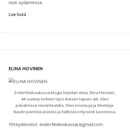
mun sydämessä.
Lue lisää
Widgets
ELINA HOVINEN
Endorfiinikoukussa-blogia kirjoitan minä, Elina Hovinen,
44-vuotias kolmen täysi-ikäisen lapsen äiti. Olen
päivätöissä viestintäalalla. Olen innostuja ja fiilistelijä.
Nautin pienistä asioista ja hetkistä erityisesti luonnossa.
Yhteydenotot: endorfiinikoukussa(a)gmail.com