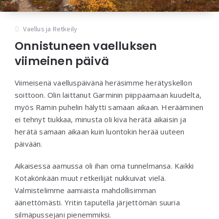
Vaellus ja Retkeily
Onnistuneen vaelluksen
viimeinen päivä
Viimeisenä vaelluspäivänä heräsimme herätyskellon
soittoon. Olin laittanut Garminin piippaamaan kuudelta,
myös Ramin puhelin hälytti samaan aikaan. Herääminen
ei tehnyt tiukkaa, minusta oli kiva herätä aikaisin ja
herätä samaan aikaan kuin luontokin herää uuteen
päivään.
Aikaisessa aamussa oli ihan oma tunnelmansa. Kaikki
Kotakönkään muut retkeilijät nukkuivat vielä.
Valmistelimme aamiaista mahdollisimman
äänettömästi. Yritin taputella järjettömän suuria
silmäpussejani pienemmiksi.