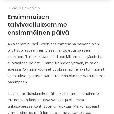
Vaellus ja Retkeily
Ensimmäisen
talvivaelluksemme
ensimmäinen päivä
Aikaisemmin vaelluksen ensimmäisenä päivänä olen
ollut suorastaan riemuissani siitä, että pääsen
luontoon. Tällä kertaa maastoon lähteminen jännitti ja
suorastaan pelotti. Emme tienneet yhtään, mitä on
edessä. Olimme kuulleet vuokraamon eräketun monet
varoitukset ja niistä säikähtäneinä olimme varautuneet
pahimpaan.
Laitoimme liukulumikengät jalkoihimme ja lähdimme
etenemään lämpimässä säässä ja ohuessa
tihkusateessa kohti Suomunruoktua. Melko nopeasti
ymmärsimme, mitä lumen pehmeys tarkoittaa.