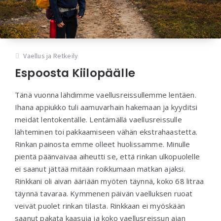
Vaellus ja Retkeily
Espoosta Kiilopäälle
Tänä vuonna lähdimme vaellusreissullemme lentäen.
Ihana appiukko tuli aamuvarhain hakemaan ja kyyditsi
meidät lentokentälle. Lentämällä vaellusreissulle
lähteminen toi pakkaamiseen vähän ekstrahaastetta.
Rinkan painosta emme olleet huolissamme. Minulle
pientä päänvaivaa aiheutti se, että rinkan ulkopuolelle
ei saanut jättää mitään roikkumaan matkan ajaksi.
Rinkkani oli aivan ääriään myöten täynnä, koko 68 litraa
täynnä tavaraa. Kymmenen päivän vaelluksen ruoat
veivät puolet rinkan tilasta. Rinkkaan ei myöskään
saanut pakata kaasuja ja koko vaellusreissun ajan