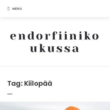
MENU
endorfiiniko
ukussa
Endorfiinikoukussa
Tag:
Kiilopää