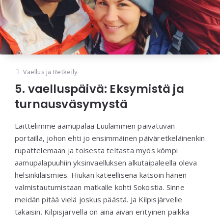
Vaellus ja Retkeily
5. vaelluspäivä: Eksymistä ja
turnausväsymystä
Laittelimme aamupalaa Luulammen päivätuvan
portailla, johon ehti jo ensimmäinen päiväretkeläinenkin
rupattelemaan ja toisesta teltasta myös kömpi
aamupalapuuhiin yksinvaelluksen alkutaipaleella oleva
helsinkiläismies. Hiukan kateellisena katsoin hänen
valmistautumistaan matkalle kohti Sokostia. Sinne
meidän pitää vielä joskus päästä. Ja Kilpisjärvelle
takaisin. Kilpisjärvellä on aina aivan erityinen paikka