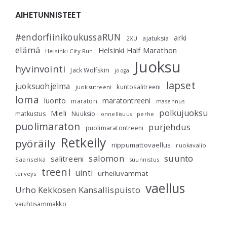
AIHETUNNISTEET
#endorfiinikoukussaRUN
arki
ajatuksia
2XU
elämä
Helsinki Half Marathon
Helsinki City Run
Juoksu
hyvinvointi
Jack Wolfskin
jooga
lapset
juoksuohjelma
kuntosalitreeni
juoksutreeni
loma
luonto
maratontreeni
maraton
masennus
polkujuoksu
Mieli
matkustus
Nuuksio
perhe
onnellisuus
puolimaraton
purjehdus
puolimaratontreeni
Retkeily
pyöräily
riippumattovaellus
ruokavalio
salomon
suunto
salitreeni
Saariselkä
suunnistus
treeni
uinti
urheiluvammat
terveys
vaellus
Urho Kekkosen Kansallispuisto
vauhtisammakko