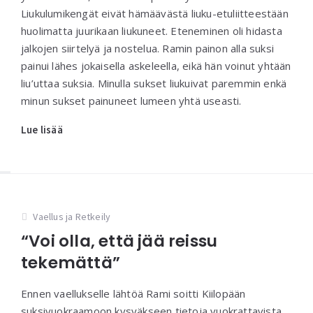
Liukulumikengät eivät hämäävästä liuku-etuliitteestään
huolimatta juurikaan liukuneet. Eteneminen oli hidasta
jalkojen siirtelyä ja nostelua. Ramin painon alla suksi
painui lähes jokaisella askeleella, eikä hän voinut yhtään
liu’uttaa suksia. Minulla sukset liukuivat paremmin enkä
minun sukset painuneet lumeen yhtä useasti.
Lue lisää
Vaellus ja Retkeily
“Voi olla, että jää reissu
tekemättä”
Ennen vaellukselle lähtöä Rami soitti Kiilopään
suksivuokraamoon kysyäkseen tietoja vuokrattavista