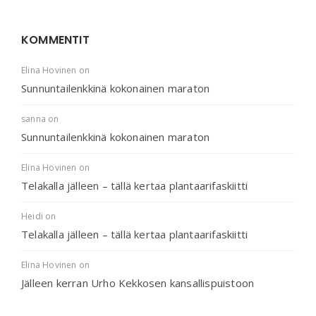
KOMMENTIT
Elina Hovinen
on
Sunnuntailenkkinä kokonainen maraton
sanna
on
Sunnuntailenkkinä kokonainen maraton
Elina Hovinen
on
Telakalla jälleen – tällä kertaa plantaarifaskiitti
Heidi
on
Telakalla jälleen – tällä kertaa plantaarifaskiitti
Elina Hovinen
on
Jälleen kerran Urho Kekkosen kansallispuistoon