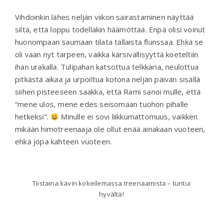
Vihdoinkin lähes neljän viikon sairastaminen näyttää
siltä, että loppu todellakin häämöttää. Enpä olisi voinut
huonompaan saumaan tilata tällaista flunssaa. Ehkä se
oli vaan nyt tarpeen, vaikka kärsivällisyyttä koeteltiin
ihan urakalla. Tulipahan katsottua telkkaria, neulottua
pitkästä aikaa ja urpoiltua kotona neljän päivän sisällä
siihen pisteeseen saakka, että Rami sanoi mulle, että
“mene ulos, mene edes seisomaan tuohon pihalle
hetkeksi”.
Minulle ei sovi liikkumattomuus, vaikken
mikään himotreenaaja ole ollut enää ainakaan vuoteen,
ehkä jopa kahteen vuoteen.
Tiistaina kävin kokeilemassa treenaamista – tuntui
hyvältä!