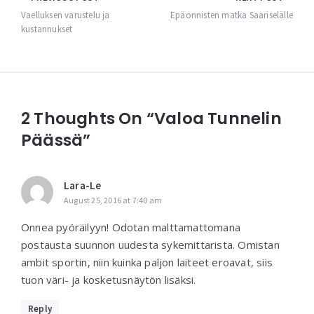
Post
navigation
Vaelluksen varustelu ja
Epäonnisten matka Saariselälle
kustannukset
2 Thoughts On “Valoa Tunnelin
Päässä”
Lara-Le
August 25, 2016 at 7:40 am
Onnea pyöräilyyn! Odotan malttamattomana
postausta suunnon uudesta sykemittarista. Omistan
ambit sportin, niin kuinka paljon laiteet eroavat, siis
tuon väri- ja kosketusnäytön lisäksi.
Reply