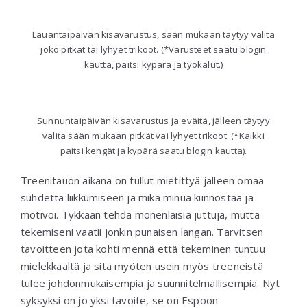
Lauantaipäivän kisavarustus, sään mukaan täytyy valita
joko pitkät tai lyhyet trikoot. (*Varusteet saatu blogin
kautta, paitsi kypärä ja työkalut.)
Sunnuntaipäivän kisavarustus ja eväitä, jälleen täytyy
valita sään mukaan pitkät vai lyhyet trikoot. (*Kaikki
paitsi kengät ja kypärä saatu blogin kautta).
Treenitauon aikana on tullut mietittyä jälleen omaa
suhdetta liikkumiseen ja mikä minua kiinnostaa ja
motivoi. Tykkään tehdä monenlaisia juttuja, mutta
tekemiseni vaatii jonkin punaisen langan. Tarvitsen
tavoitteen jota kohti mennä että tekeminen tuntuu
mielekkäältä ja sitä myöten usein myös treeneistä
tulee johdonmukaisempia ja suunnitelmallisempia. Nyt
syksyksi on jo yksi tavoite, se on Espoon