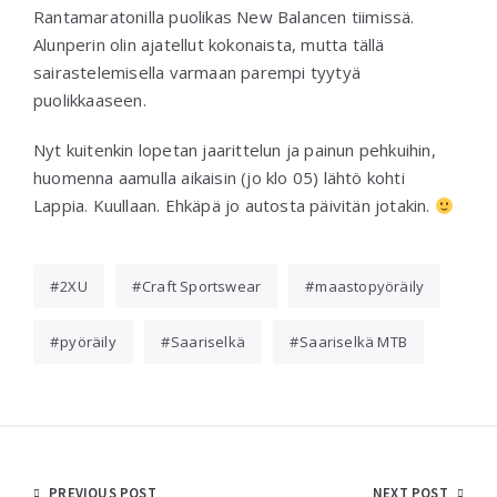
Rantamaratonilla puolikas New Balancen tiimissä.
Alunperin olin ajatellut kokonaista, mutta tällä
sairastelemisella varmaan parempi tyytyä
puolikkaaseen.
Nyt kuitenkin lopetan jaarittelun ja painun pehkuihin,
huomenna aamulla aikaisin (jo klo 05) lähtö kohti
Lappia. Kuullaan. Ehkäpä jo autosta päivitän jotakin.
2XU
Craft Sportswear
maastopyöräily
pyöräily
Saariselkä
Saariselkä MTB
PREVIOUS POST
NEXT POST