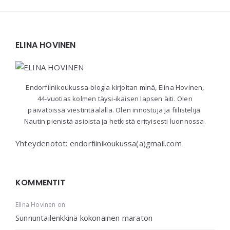
Widgets
ELINA HOVINEN
Endorfiinikoukussa-blogia kirjoitan minä, Elina Hovinen,
44-vuotias kolmen täysi-ikäisen lapsen äiti. Olen
päivätöissä viestintäalalla. Olen innostuja ja fiilistelijä.
Nautin pienistä asioista ja hetkistä erityisesti luonnossa.
Yhteydenotot: endorfiinikoukussa(a)gmail.com
KOMMENTIT
Elina Hovinen
on
Sunnuntailenkkinä kokonainen maraton