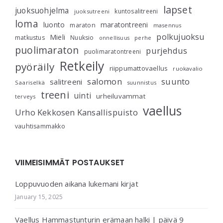
lapset
juoksuohjelma
kuntosalitreeni
juoksutreeni
loma
luonto
maratontreeni
maraton
masennus
polkujuoksu
Mieli
matkustus
Nuuksio
perhe
onnellisuus
puolimaraton
purjehdus
puolimaratontreeni
Retkeily
pyöräily
riippumattovaellus
ruokavalio
salomon
suunto
salitreeni
Saariselkä
suunnistus
treeni
uinti
urheiluvammat
terveys
vaellus
Urho Kekkosen Kansallispuisto
vauhtisammakko
VIIMEISIMMÄT POSTAUKSET
Loppuvuoden aikana lukemani kirjat
January 15, 2025
Vaellus Hammastunturin erämaan halki | päivä 9