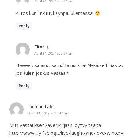
April 24, 2017 at 3:54 pm
Kiitos kun linkitit, käynpä lukemassa!
Reply
Elina
April 24, 2017 at 3:57 pm
Heeeei, sä asut samoilla nurkilla! Nykäise hihasta,
jos tulen joskus vastaan!
Reply
Lumihiutale
April 23, 2017 at 10:17 am
Mun vastaukset kaverikirjaan löytyy täältä:
http://www.lily.fi/blogit/live-laught-and-love-winter-