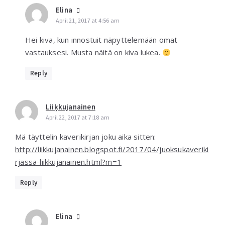
Elina
April 21, 2017 at 4:56 am
Hei kiva, kun innostuit näpyttelemään omat
vastauksesi. Musta näitä on kiva lukea.
Reply
Liiķkujanainen
April 22, 2017 at 7:18 am
Mä täyttelin kaverikirjan joku aika sitten:
http://liikkujanainen.blogspot.fi/2017/04/juoksukaveriki
rjassa-liikkujanainen.html?m=1
Reply
Elina