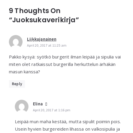
9 Thoughts On
“Juoksukaverikirja”
Liiķkujanainen
April 20, 2017 at 11:25 am
Pakko kysyä: syötkö burgerit ilman leipää ja sipulia vai
miten olet ratkaissut burgerilla herkuttelun ärhäkän
masun kanssa?
Reply
Elina
April 20, 2017 at 1:16 pm
Leipää mun maha kestää, mutta sipulit poimin pois.
Usein hyvien burgereiden lihassa on valkosipulia ja