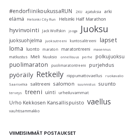
#endorfiinikoukussaRUN
arki
ajatuksia
2XU
elämä
Helsinki Half Marathon
Helsinki City Run
Juoksu
hyvinvointi
Jack Wolfskin
jooga
lapset
juoksuohjelma
kuntosalitreeni
juoksutreeni
loma
luonto
maratontreeni
maraton
masennus
polkujuoksu
Mieli
matkustus
Nuuksio
perhe
onnellisuus
puolimaraton
purjehdus
puolimaratontreeni
Retkeily
pyöräily
riippumattovaellus
ruokavalio
salomon
suunto
salitreeni
Saariselkä
suunnistus
treeni
uinti
urheiluvammat
terveys
vaellus
Urho Kekkosen Kansallispuisto
vauhtisammakko
VIIMEISIMMÄT POSTAUKSET