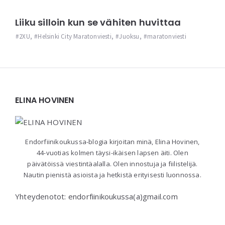
Liiku silloin kun se vähiten huvittaa
2XU
,
Helsinki City Maratonviesti
,
Juoksu
,
maratonviesti
Widgets
ELINA HOVINEN
Endorfiinikoukussa-blogia kirjoitan minä, Elina Hovinen,
44-vuotias kolmen täysi-ikäisen lapsen äiti. Olen
päivätöissä viestintäalalla. Olen innostuja ja fiilistelijä.
Nautin pienistä asioista ja hetkistä erityisesti luonnossa.
Yhteydenotot: endorfiinikoukussa(a)gmail.com