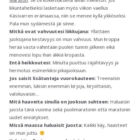
Maraton
. Se oli kokemuksena aivan mieletön. Jos
liikuntahetkeksi lasketaan myös viikon vaellus
Käsivarren erämaassa, niin se menee kyllä ykköseksi.
Pala mun sydämestä jäi sinne.
Mitkä ovat vahvuutesi liikkujana:
Yllättäen
juoksijana kestävyys on mun vahvuus. Mun kroppa
herää vasta vähintään puolen tunnin jälkeen eikä
menovesi lopu ihan äkkiä kropasta.
Entä heikkoutesi:
Minulta puuttuu räjähtävyys ja
hermotus esimerkiksi pikajuoksuun.
Jos saisit lisätunteja vuorokauteen:
Treenaisin
enemmän, lukisin enemmän kirjoja, kirjoittaisin,
valokuvaisin…
Mitä haaveita sinulla on juoksun suhteen:
Haluaisin
juosta tänä vuonna sekä puolimaratonin että maratonin
uudet ennätykset.
Missä maassa haluaisit juosta:
Kaikki käy, haasteet
on mun juttu.