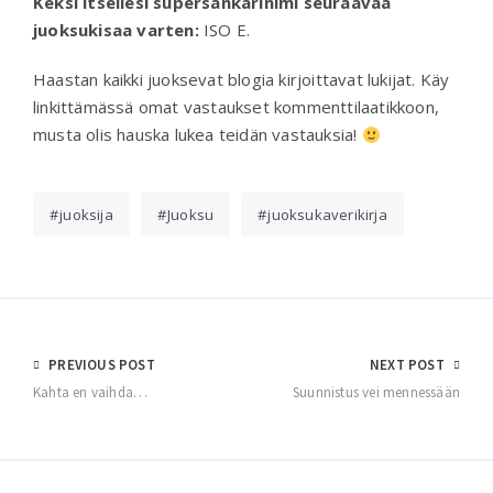
Keksi itsellesi supersankarinimi seuraavaa
juoksukisaa varten:
ISO E.
Haastan kaikki juoksevat blogia kirjoittavat lukijat. Käy
linkittämässä omat vastaukset kommenttilaatikkoon,
musta olis hauska lukea teidän vastauksia!
juoksija
Juoksu
juoksukaverikirja
Post
PREVIOUS POST
NEXT POST
navigation
Kahta en vaihda…
Suunnistus vei mennessään