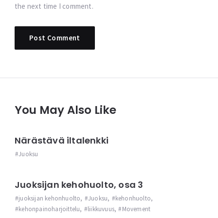
the next time I comment.
You May Also Like
Närästävä iltalenkki
Juoksu
Juoksijan kehohuolto, osa 3
juoksijan kehonhuolto
,
Juoksu
,
kehonhuolto
,
kehonpainoharjoittelu
,
liikkuvuus
,
Movement