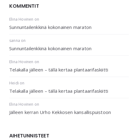
KOMMENTIT
Elina Hovinen
on
Sunnuntailenkkinä kokonainen maraton
sanna
on
Sunnuntailenkkinä kokonainen maraton
Elina Hovinen
on
Telakalla jälleen – tällä kertaa plantaarifaskiitti
Heidi
on
Telakalla jälleen – tällä kertaa plantaarifaskiitti
Elina Hovinen
on
Jälleen kerran Urho Kekkosen kansallispuistoon
AIHETUNNISTEET