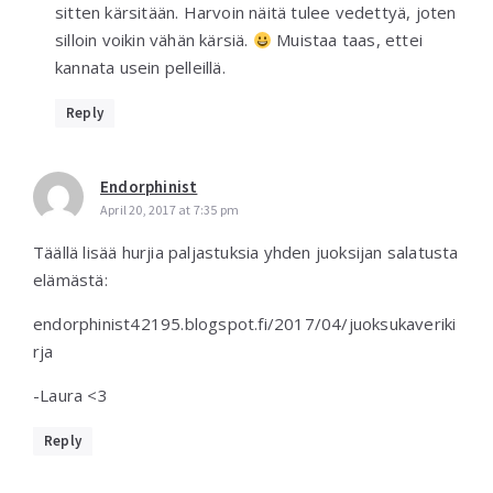
sitten kärsitään. Harvoin näitä tulee vedettyä, joten
silloin voikin vähän kärsiä.
Muistaa taas, ettei
kannata usein pelleillä.
Reply
Endorphinist
April 20, 2017 at 7:35 pm
Täällä lisää hurjia paljastuksia yhden juoksijan salatusta
elämästä:
endorphinist42195.blogspot.fi/2017/04/juoksukaveriki
rja
-Laura <3
Reply