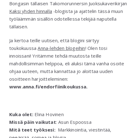
Bongasin tällaisen Takomorunnersin Juoksukaverikirjan
Kaksi yhden hinnalla
-blogista ja ajattelin tässä muun
työläämmän sisällön odotellessa tekijää naputella
tällaisen.
Ja kertoa teille uutisen, että blogini siirtyy
toukokuussa
Anna-lehden blogeihin
! Olen tosi
innoissani! Yritämme tehdä muutosta teille
mahdollisimman helppoa, eli aluksi tämä vanha osoite
ohjaa uuteen, mutta kannattaa jo aloittaa uuden
osoitteen harjoitteleminen:
www.anna.fi/endorfiinikoukussa.
Kuka olet:
Elina Hovinen
Missä päin vaikutat
:
Asun Espoossa
Mitä teet työksesi:
Markkinointia, viestintää,
peeärrää, somea ja blogia.