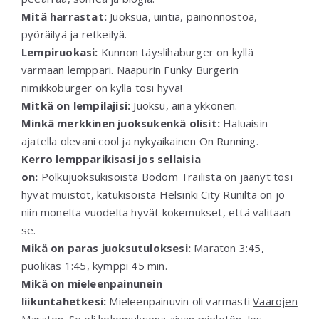
Mitä harrastat:
Juoksua, uintia, painonnostoa,
pyöräilyä ja retkeilyä.
Lempiruokasi:
Kunnon täyslihaburger on kyllä
varmaan lemppari. Naapurin Funky Burgerin
nimikkoburger on kyllä tosi hyvä!
Mitkä on lempilajisi:
Juoksu, aina ykkönen.
Minkä merkkinen juoksukenkä olisit:
Haluaisin
ajatella olevani cool ja nykyaikainen On Running.
Kerro lempparikisasi jos sellaisia
on:
Polkujuoksukisoista Bodom Trailista on jäänyt tosi
hyvät muistot, katukisoista Helsinki City Runilta on jo
niin monelta vuodelta hyvät kokemukset, että valitaan
se.
Mikä on paras juoksutuloksesi:
Maraton 3:45,
puolikas 1:45, kymppi 45 min.
Mikä on mieleenpainunein
liikuntahetkesi:
Mieleenpainuvin oli varmasti
Vaarojen