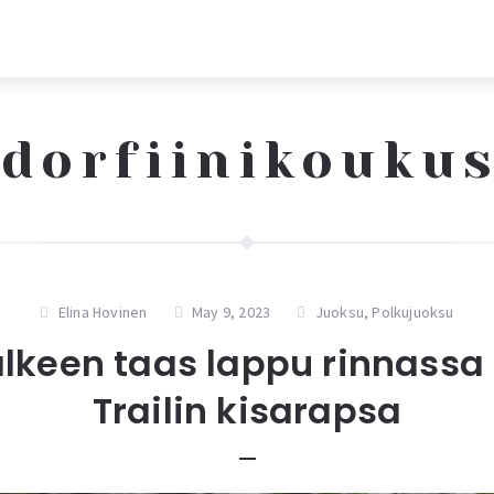
dorfiinikouku
Elina Hovinen
May 9, 2023
Juoksu
,
Polkujuoksu
älkeen taas lappu rinnass
Trailin kisarapsa