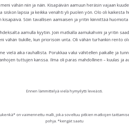
meni vähän niin ja näin. Kisapäivän aamuun heräsin vajaan kuuden
sa siskon lapsia ja keikka venähti yli puolen yön. Olo oli kaikesta 
n kisapäivä. Söin tavallisen aamiaisen ja yritin kiinnittää huomio
hdeksalta aamulla kyytiin. Join matkalla aamukahvini ja yritin saa
i vähän tiukille, kun priorisoin unta. Oli vähän turhankin rento ol
me vielä aika rauhallista. Porukkaa valui vähitellen paikalle ja tu
hojen tuttujen kanssa. Ilma oli paras mahdollinen – kuulas ja au
Ennen lämmittelyä vielä hymyilytti leveästi.
ukenkä* on vaimennettu malli, joka soveltuu pitkien matkojen taittami
pohja. *kengät saatu