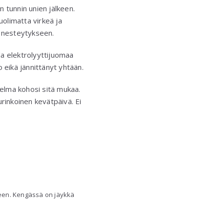
 tunnin unien jälkeen.
huolimatta virkeä ja
ta nesteytykseen.
da elektrolyyttijuomaa
o eikä jännittänyt yhtään.
nnelma kohosi sitä mukaa.
rinkoinen kevätpäivä. Ei
seen. Kengässä on jäykkä