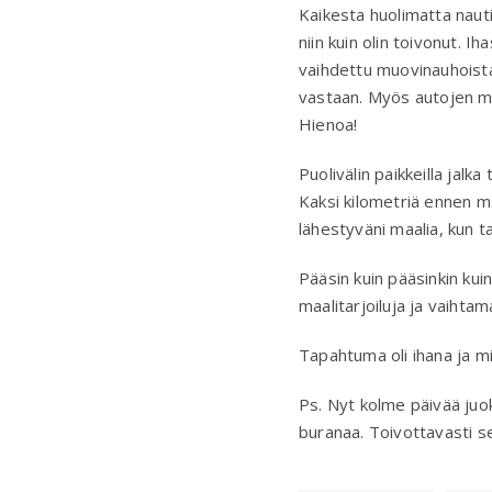
Kaikesta huolimatta nauti
niin kuin olin toivonut. Ih
vaihdettu muovinauhoista 
vastaan. Myös autojen mä
Hienoa!
Puolivälin paikkeilla jal
Kaksi kilometriä ennen ma
lähestyväni maalia, kun 
Pääsin kuin pääsinkin kui
maalitarjoiluja ja vaihta
Tapahtuma oli ihana ja min
Ps. Nyt kolme päivää juok
buranaa. Toivottavasti s