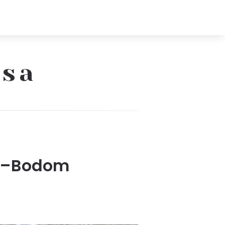
ssa
a –Bodom