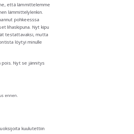
mme, että lämmittelemme
nen lämmittelylenkin.
omannut pohkeesssa
et lihaskipuna. Nyt kipu
gät testattavaksi, mutta
ntista löytyi minulle
 pois. Nyt se jännitys
kus ennen.
uoksijoita kuulutettiin