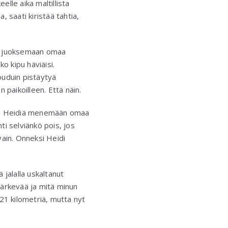
elle aika maltillista
, saati kiristää tahtia,
diä juoksemaan omaa
o kipu häviäisi.
jouduin pistäytyä
n paikoilleen. Että näin.
tin Heidiä menemään omaa
ti selviänkö pois, jos
vain. Onneksi Heidi
 jalalla uskaltanut
 järkevää ja mitä minun
 21 kilometriä, mutta nyt