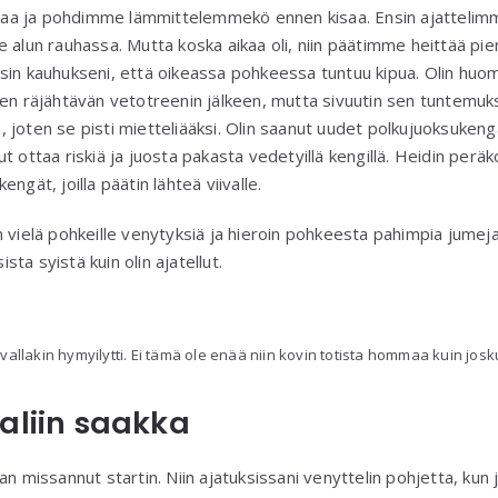
aikaa ja pohdimme lämmittelemmekö ennen kisaa. Ensin ajatteli
 alun rauhassa. Mutta koska aikaa oli, niin päätimme heittää pie
asin kauhukseni, että oikeassa pohkeessa tuntuu kipua. Olin hu
en räjähtävän vetotreenin jälkeen, mutta sivuutin sen tuntemuks
ta, joten se pisti mietteliääksi. Olin saanut uudet polkujuoksuken
 ottaa riskiä ja juosta pakasta vedetyillä kengillä. Heidin peräko
ngät, joilla päätin lähteä viivalle.
 vielä pohkeille venytyksiä ja hieroin pohkeesta pahimpia jumeja
ista syistä kuin olin ajatellut.
iivallakin hymyilytti. Ei tämä ole enää niin kovin totista hommaa kuin jos
aliin saakka
n missannut startin. Niin ajatuksissani venyttelin pohjetta, kun j