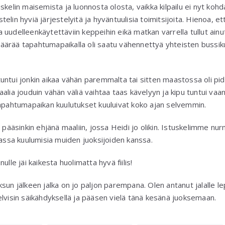
skelin maisemista ja luonnosta olosta, vaikka kilpailu ei nyt koh
astelin hyviä järjestelyitä ja hyväntuulisia toimitsijoita. Hienoa, e
uudelleenkäytettäviin keppeihin eikä matkan varrella tullut ain
ärää tapahtumapaikalla oli saatu vähennettyä yhteisten bussiku
ka tuntui jonkin aikaa vähän paremmalta tai sitten maastossa oli p
alia jouduin vähän väliä vaihtaa taas kävelyyn ja kipu tuntui va
tapahtumapaikan kuulutukset kuuluivat koko ajan selvemmin.
n pääsinkin ehjänä maaliin, jossa Heidi jo olikin. Istuskelimme n
massa kuulumisia muiden juoksijoiden kanssa.
ulle jäi kaikesta huolimatta hyvä fiilis!
sun jälkeen jalka on jo paljon parempana. Olen antanut jalalle l
elvisin säikähdyksellä ja pääsen vielä tänä kesänä juoksemaan.