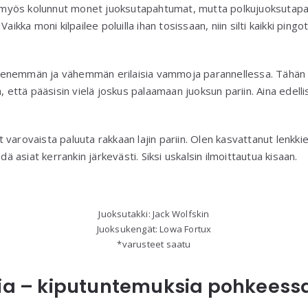
in myös kolunnut monet juoksutapahtumat, mutta polkujuoksutapah
Vaikka moni kilpailee poluilla ihan tosissaan, niin silti kaikki ping
enemmän ja vähemmän erilaisia vammoja parannellessa. Tähän vä
a, että pääsisin vielä joskus palaamaan juoksun pariin. Aina ede
varovaista paluuta rakkaan lajin pariin. Olen kasvattanut lenkki
hdä asiat kerrankin järkevästi. Siksi uskalsin ilmoittautua kisaan.
Juoksutakki: Jack Wolfskin
Juoksukengät: Lowa Fortux
*varusteet saatu
tia – kiputuntemuksia pohkeess