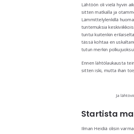
Lähtöön oli vielä hyvin 
sitten matkalla ja otamme
Lämmittelylenkillä huom
tuntemuksia keskiviikkois
tuntui kuitenkin erilaisel
tässä kohtaa en uskaltanut
tutun merkin polkujuoksuke
Ennen lähtölaukausta tein
sitten iski, mutta ihan tois
Ja lähtöv
Startista ma
Ilman Heidiä olisin varmaa