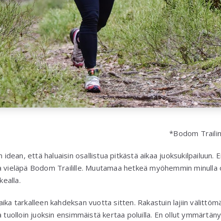
*Bodom Trailin
n idean, että haluaisin osallistua pitkästä aikaa juoksukilpailuun. 
a vieläpä Bodom Trailille. Muutamaa hetkeä myöhemmin minulla o
kealla.
ika tarkalleen kahdeksan vuotta sitten. Rakastuin lajiin välittöm
 tuolloin juoksin ensimmäistä kertaa poluilla. En ollut ymmärtänyt,