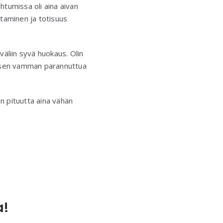
tumissa oli aina aivan
ottaminen ja totisuus
liin syvä huokaus. Olin
llisen vamman parannuttua
en pituutta aina vähän
a!