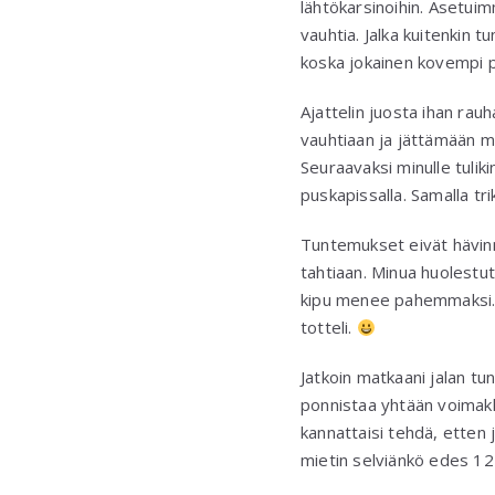
lähtökarsinoihin. Asetuimm
vauhtia. Jalka kuitenkin t
koska jokainen kovempi p
Ajattelin juosta ihan ra
vauhtiaan ja jättämään mi
Seuraavaksi minulle tulik
puskapissalla. Samalla tri
Tuntemukset eivät hävin
tahtiaan. Minua huolestutt
kipu menee pahemmaksi. V
totteli.
Jatkoin matkaani jalan tun
ponnistaa yhtään voimakka
kannattaisi tehdä, etten j
mietin selviänkö edes 12 