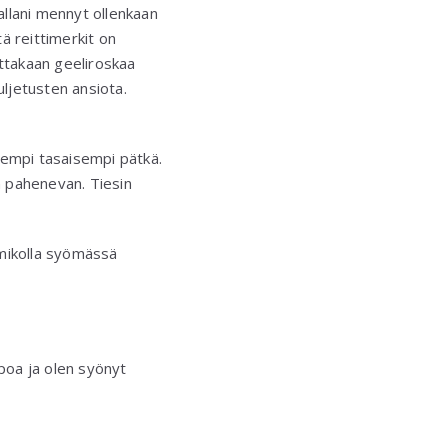
dallani mennyt ollenkaan
ttä reittimerkit on
uttakaan geeliroskaa
ljetusten ansiota.
idempi tasaisempi pätkä.
an pahenevan. Tiesin
urmikolla syömässä
epoa ja olen syönyt