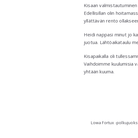
Kisaan valmistautuminen 
Edellisillan olin hoitamas
yllättävän rento ollaksee
Heidi nappasi minut jo ka
juotua. Lähtöaikataulu men
Kisapaikalla oli tullessam
Vaihdoimme kuulumisia van
yhtään kuuma.
Lowa Fortux -polkujuoks