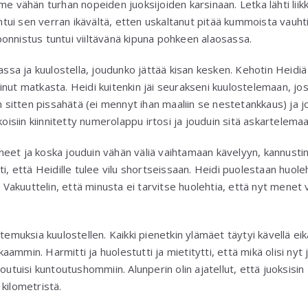
e vähän turhan nopeiden juoksijoiden karsinaan. Letka lähti liikke
untui sen verran ikävältä, etten uskaltanut pitää kummoista vauhtia
onnistus tuntui viiltävänä kipuna pohkeen alaosassa.
uhassa ja kuulostella, joudunko jättää kisan kesken. Kehotin Hei
nut matkasta. Heidi kuitenkin jäi seurakseni kuulostelemaan, josk
in sitten pissahätä (ei mennyt ihan maaliin se nestetankkaus) ja 
koisiin kiinnitetty numerolappu irtosi ja jouduin sitä askartelemaa
neet ja koska jouduin vähän väliä vaihtamaan kävelyyn, kannus
i, että Heidille tulee vilu shortseissaan. Heidi puolestaan huoleh
akuuttelin, että minusta ei tarvitse huolehtia, että nyt menet 
temuksia kuulostellen. Kaikki pienetkin ylämäet täytyi kävellä eikä
ammin. Harmitti ja huolestutti ja mietitytti, että mikä olisi nyt
outuisi kuntoutushommiin. Alunperin olin ajatellut, että juoksisin
kilometristä.