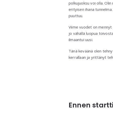
polkujuoksu voi olla. Ol
erityisen ihana tunnelma. 
puuttuu.
Viime vuodet on mennyt 
jo vähällä luopua toivost
ilmaantui uusi.
Tänä keväänä olen tehnyt 
kerrallaan ja yrittänyt te
Ennen start