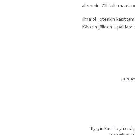
aiemmin. Oli kuin maastoon 
Ilma oli jotenkin käsittäm
Kävelin jälleen t-paidassa j
Uutuan
Kysyin Ramilta yhtenä 
leiripaikka. E