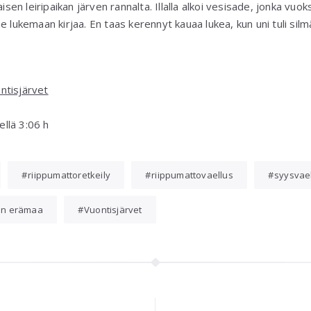
en leiripaikan järven rannalta. Illalla alkoi vesisade, jonka vu
e lukemaan kirjaa. En taas kerennyt kauaa lukea, kun uni tuli si
ntisjärvet
ellä 3:06 h
riippumattoretkeily
riippumattovaellus
syysvae
in erämaa
Vuontisjärvet