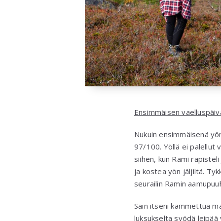
Ensimmäisen vaelluspäi
Nukuin ensimmäisenä yönä
97/100. Yöllä ei palellut
siihen, kun Rami rapistel
ja kostea yön jäljiltä. T
seurailin Ramin aamupuuh
Sain itseni kammettua ma
luksukselta syödä leipää 