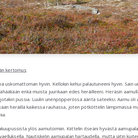
vän kertomus
 uskomattoman hyvin. Kellokin kehui palautuneeni hyvin. Sain un
 vähääkään enkä muista juurikaan edes heräilleeni. Heräsin aamull
i jotakin pussia. Luulin unenpöpperössä ääntä sateeksi. Aamu oli
ykkään heräillä kaikessa rauhassa, joten pötköttelin lämpimässä m
ia.
kuupussista ylös aamutoimiin. Kiittelin itseäni hyvästä aamupala
vaelluksella. Nautiskelin aamupalan hartaudella, mutta jätin kuit