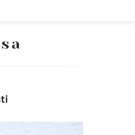
ssa
ti