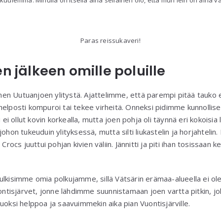
Paras reissukaveri!
n jälkeen omille poluille
n Uutuanjoen ylitystä. Ajattelimme, että parempi pitää tauko e
elposti kompuroi tai tekee virheitä. Onneksi pidimme kunnollisen t
 ei ollut kovin korkealla, mutta joen pohja oli täynnä eri kokoisia l
ohon tukeuduin ylityksessä, mutta silti liukastelin ja horjahtelin.
Crocs juuttui pohjan kivien väliin. Jännitti ja piti ihan tosissaan k
lkisimme omia polkujamme, sillä Vätsärin erämaa-alueella ei ole 
isjärvet, jonne lähdimme suunnistamaan joen vartta pitkin, jo
uoksi helppoa ja saavuimmekin aika pian Vuontisjärville.