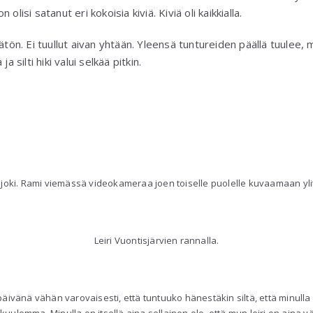
olisi satanut eri kokoisia kiviä. Kiviä oli kaikkialla.
ätön. Ei tuullut aivan yhtään. Yleensä tuntureiden päällä tuulee, m
a silti hiki valui selkää pitkin.
joki. Rami viemässä videokameraa joen toiselle puolelle kuvaamaan yli
Leiri Vuontisjärvien rannalla.
päivänä vähän varovaisesti, että tuntuuko hänestäkin siltä, että minull
i kuulemma. Minulla on itsellä aina sellainen olo, että mun leiri on aina