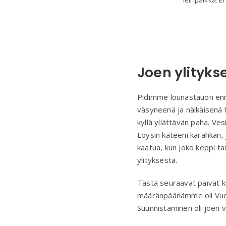
Joen ylitykse
Pidimme lounastauon enne
väsyneenä ja nälkäisenä h
kyllä yllättävän paha. Vesi
Löysin käteeni karahkan, j
kaatua, kun joko keppi tai 
ylityksestä.
Tästä seuraavat päivät ku
määränpäänämme oli Vuont
Suunnistaminen oli joen v