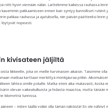
ä riitti hyvin viemään nälän. Laittelimme kaikessa rauhassa leir
 kauemmin pakkaamiseen ennen kuin syntyy kunnolliset rutiinit 
eirin pakkaa rauhassa ja ajatuksella, niin päivän päätteeksi leiri
 löytyvät nopeasti.
 kivisateen jäljiltä
sta liikkeelle, joka on meille harvinaisen aikaisin. Taisimme oll
maan matkaa karttaan merkittyä mönkijäuraa pitkin. Aikomuksen
jälkeen lähteä omille poluille. Matka eteni aika mukavasti, kosk
särin olevan vaikeakulkuista ja hidasta maastoa, mutta tänään 
me kilometriä tunnissa.
 ääneen – miten täällä voikin olla tämän näköistä! En ole nähnyt