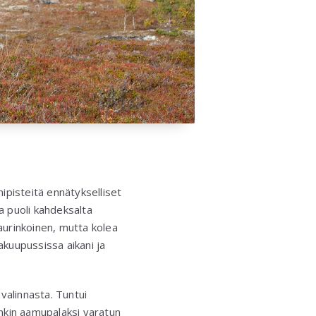
ipisteitä ennätykselliset
a puoli kahdeksalta
 aurinkoinen, mutta kolea
akuupussissa aikani ja
valinnasta. Tuntui
enkin aamupalaksi varatun