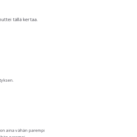
uttei tällä kertaa.
tyksen.
a on aina vähän parempi
 vähän parempi.