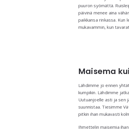
puuron syömättä. Ruisleip
päivinä menee aina vähän
paikkansa rinkassa. Kun l
mukavammin, kun tavarat
Maisema kuin
Lähdimme jo ennen yhtätoi
kumpikin. Lähdimme jatka
Uutuanjoelle asti ja sen 
suunnistaa. Tiesimme Vät
pitkin ihan mukavasti kol
Ihmettelin maisemia ihan