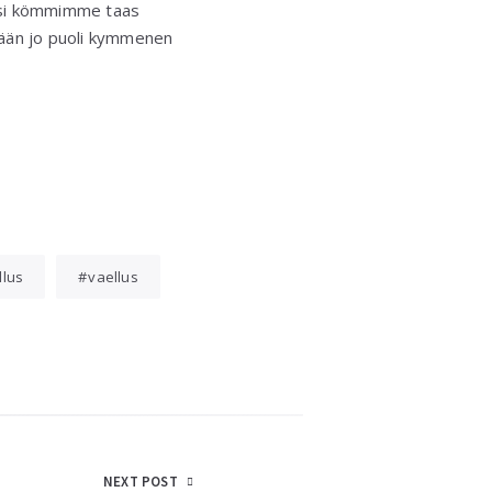
oksi kömmimme taas
lmään jo puoli kymmenen
llus
vaellus
NEXT POST