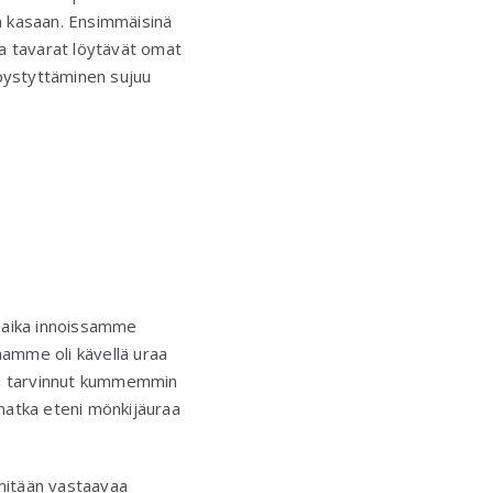
in kasaan. Ensimmäisinä
ja tavarat löytävät omat
n pystyttäminen sujuu
a aika innoissamme
amme oli kävellä uraa
a ei tarvinnut kummemmin
matka eteni mönkijäuraa
 mitään vastaavaa