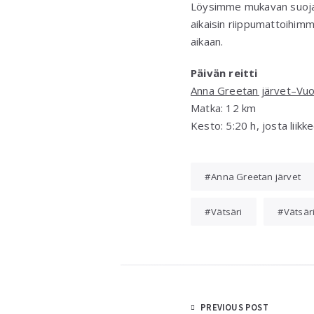
Löysimme mukavan suojais
aikaisin riippumattoihimm
aikaan.
Päivän reitti
Anna Greetan järvet–Vuo
Matka: 12 km
Kesto: 5:20 h, josta liikke
Anna Greetan järvet
Vätsäri
Vätsär
Post
PREVIOUS POST