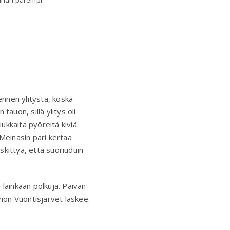
nnen ylitystä, koska
auon, sillä ylitys oli
iukkaita pyöreitä kiviä.
 Meinasin pari kertaa
eskittyä, että suoriuduin
lainkaan polkuja. Päivän
hon Vuontisjärvet laskee.