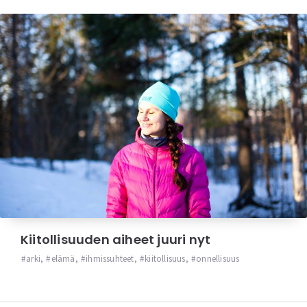
Kiitollisuuden aiheet juuri nyt
arki
,
elämä
,
ihmissuhteet
,
kiitollisuus
,
onnellisuus