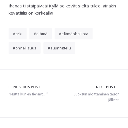
Ihanaa tiistaipäivää! Kyllä se kevät sieltä tulee, ainakin
kevätfiilis on korkealla!
arki
elämä
elämänhallinta
onnellisuus
suunnittelu
Post
PREVIOUS POST
NEXT POST
navigation
“Mutta kun en tiennyt…”
Juoksun aloittaminen tauon
jälkeen