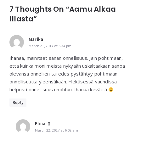
7 Thoughts On “Aamu Alkaa
Illasta”
Marika
March 21, 2017 at 5:34 pm
Ihanaa, mainitset sanan onnellisuus. Jäin pohtimaan,
että kuinka moni meistä nykyään uskaltaakaan sanoa
olevansa onnellien tai edes pystähtyy pohtimaan
onnellisuutta yleensäkään. Hektisessä vauhdissa
helposti onnellisuus unohtuu. Ihanaa kevättä
Reply
Elina
March 22, 2017 at 6:02 am