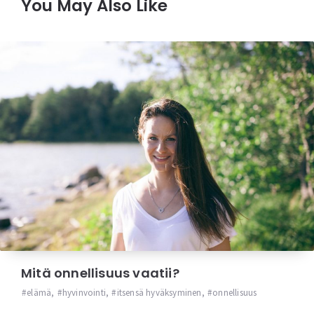
You May Also Like
Mitä onnellisuus vaatii?
elämä
,
hyvinvointi
,
itsensä hyväksyminen
,
onnellisuus