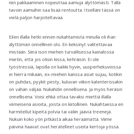
niin pakkaaminen nopeuttaa aamuja älyttömästi. Tällä
tavoin aamuihin saa lisää rentoutta. Itselläni tässä on
vielä paljon harjoiteltavaa.
Eilen illalla hetki ennen nukahtamista minulla oli ihan
älyttömän onnellinen olo. En keksinyt valitettavaa
mistään. Siinä ison miehen turvallisessa kainalossa
mietin, että jos olisin kissa, kehräisin. Ei ole
työstressiä, lapsilla on kaikki hyvin, uusperhekuviossa
ei hierrä mikään, ex-miehen kanssa asiat sujuu, kotikin
on puhdas, pyykit pesty, kuluvan viikon kalenterissakin
on vähän väljää. Nukahdin onnellisena. Ja myös heräsin
onnellisena. Voisi ehkä ottaa tavaksi miettiä illalla
viimeisenä asioita, joista on kiitollinen. Nukahtaessa en
harmitellut kipeitä polvia tai väliin jääviä treenejä.
Nukuin koko yön pitkästä aikaa heräämättä. Viime
päivinä haavat ovat herätelleet useita kertoja yössä.