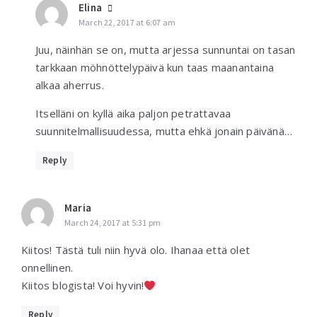
Elina
March 22, 2017 at 6:07 am
Juu, näinhän se on, mutta arjessa sunnuntai on tasan
tarkkaan möhnöttelypäivä kun taas maanantaina
alkaa aherrus.
Itselläni on kyllä aika paljon petrattavaa
suunnitelmallisuudessa, mutta ehkä jonain päivänä…
Reply
Maria
March 24, 2017 at 5:31 pm
Kiitos! Tästä tuli niin hyvä olo. Ihanaa että olet
onnellinen.
Kiitos blogista! Voi hyvin!
Reply