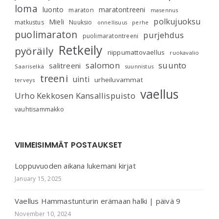
loma
luonto
maratontreeni
maraton
masennus
polkujuoksu
Mieli
matkustus
Nuuksio
perhe
onnellisuus
puolimaraton
purjehdus
puolimaratontreeni
Retkeily
pyöräily
riippumattovaellus
ruokavalio
salomon
suunto
salitreeni
Saariselkä
suunnistus
treeni
uinti
urheiluvammat
terveys
vaellus
Urho Kekkosen Kansallispuisto
vauhtisammakko
VIIMEISIMMÄT POSTAUKSET
Loppuvuoden aikana lukemani kirjat
January 15, 2025
Vaellus Hammastunturin erämaan halki | päivä 9
November 10, 2024