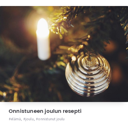
Onnistuneen joulun resepti
elämä
,
joulu
,
onnistunut joulu