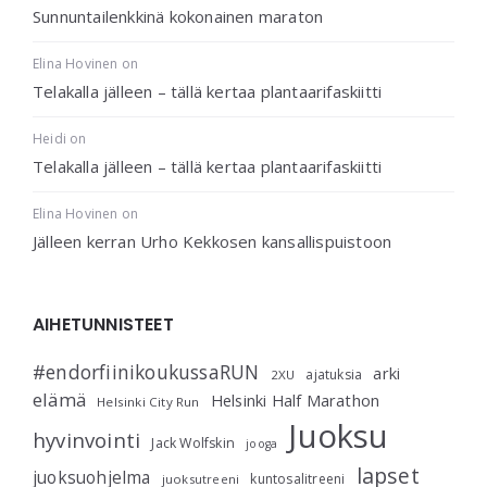
Sunnuntailenkkinä kokonainen maraton
Elina Hovinen
on
Telakalla jälleen – tällä kertaa plantaarifaskiitti
Heidi
on
Telakalla jälleen – tällä kertaa plantaarifaskiitti
Elina Hovinen
on
Jälleen kerran Urho Kekkosen kansallispuistoon
AIHETUNNISTEET
#endorfiinikoukussaRUN
arki
ajatuksia
2XU
elämä
Helsinki Half Marathon
Helsinki City Run
Juoksu
hyvinvointi
Jack Wolfskin
jooga
lapset
juoksuohjelma
kuntosalitreeni
juoksutreeni