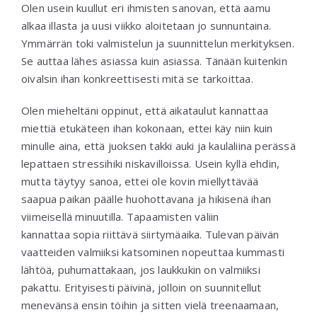
Olen usein kuullut eri ihmisten sanovan, että aamu
alkaa illasta ja uusi viikko aloitetaan jo sunnuntaina.
Ymmärrän toki valmistelun ja suunnittelun merkityksen.
Se auttaa lähes asiassa kuin asiassa. Tänään kuitenkin
oivalsin ihan konkreettisesti mitä se tarkoittaa.
Olen mieheltäni oppinut, että aikataulut kannattaa
miettiä etukäteen ihan kokonaan, ettei käy niin kuin
minulle aina, että juoksen takki auki ja kaulaliina perässä
lepattaen stressihiki niskavilloissa. Usein kyllä ehdin,
mutta täytyy sanoa, ettei ole kovin miellyttävää
saapua paikan päälle huohottavana ja hikisenä ihan
viimeisellä minuutilla. Tapaamisten väliin
kannattaa sopia riittävä siirtymäaika. Tulevan päivän
vaatteiden valmiiksi katsominen nopeuttaa kummasti
lähtöä, puhumattakaan, jos laukkukin on valmiiksi
pakattu. Erityisesti päivinä, jolloin on suunnitellut
menevänsä ensin töihin ja sitten vielä treenaamaan,