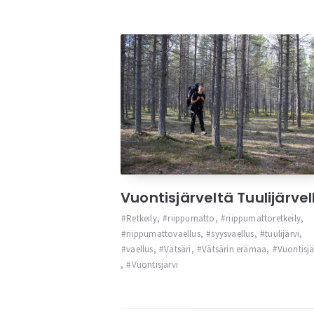
Vuontisjärveltä Tuulijärvel
Retkeily
,
riippumatto
,
riippumattoretkeily
,
riippumattovaellus
,
syysvaellus
,
tuulijärvi
,
vaellus
,
Vätsäri
,
Vätsärin erämaa
,
Vuontisjä
,
Vuontisjärvi