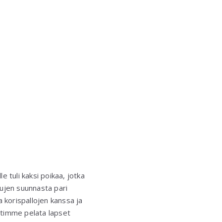
e tuli kaksi poikaa, jotka
ujen suunnasta pari
a korispallojen kanssa ja
timme pelata lapset