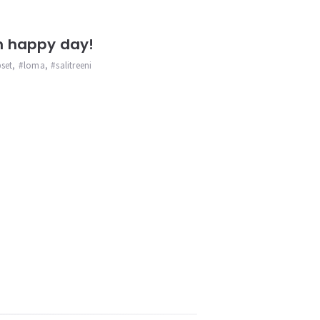
 happy day!
pset
,
loma
,
salitreeni