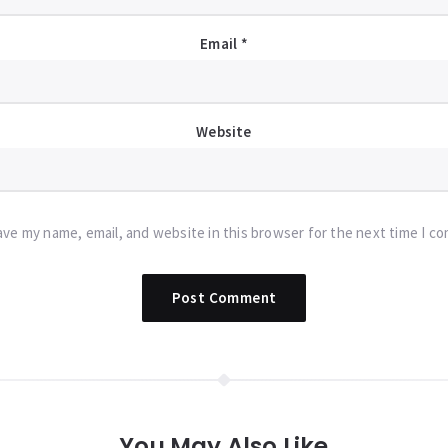
Email
*
Website
ave my name, email, and website in this browser for the next time I c
You May Also Like