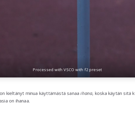
Processed with VSCO with f2 preset
 on kieltänyt minua käyttämästä sanaa
ihana
, koska käytän sitä 
asia on ihanaa.