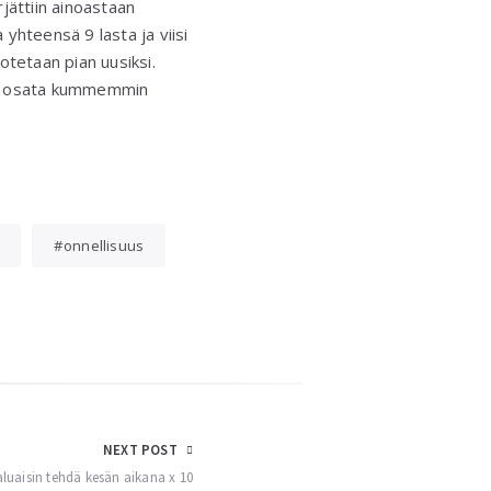
rjättiin ainoastaan
a yhteensä 9 lasta ja viisi
 otetaan pian uusiksi.
edes osata kummemmin
onnellisuus
NEXT POST
luaisin tehdä kesän aikana x 10