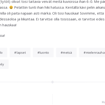
tytöt) olivat tosi taitavia veivät meitä kuvioissa ihan 6-0. Me pä
massa.
Pelattiin tunti ihan hiki hatussa. Kentällä kävi pelin aikan
milla oli paita napaan asti märkä. Oli tosi hauskaa! Sovimme, että
essäoloa ja liikuntaa. Ei tarvitse olla tosissaan, ei tarvitse 
n hauskaa!
koa!
lo
lapset
luonto
metsä
mielenrauha
ily
Ha