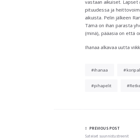
vastaan aikuiset. Lapset (
pituudessa ja heittovoi
aikuista. Pelin jälkeen Ra
Tämä on ihan parasta yhd
(minä), pääasia on että o
Ihanaa alkavaa uutta viik
ihanaa
koripal
pihapelit
Retke
Post
PREVIOUS POST
Sateiset suunnistustreenit
navigation