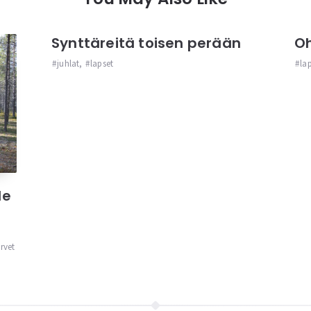
Synttäreitä toisen perään
Oh
juhlat
,
lapset
la
le
rvet