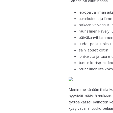
Tänään on ollut ihanaa:
lepopäivä ilman aik
aurinkoinen ja lämm
pitkään vaivannut j
rauhallinen kävely 
päiväkahvit lammen
uudet polkujuoksu
sain lapset kotiin
lohikeitto ja tuore ti
tunnin korispelit ko
rauhallinen ilta kok
Menimme tänään illalla kou
pyysivät päästä mukaan. 
tyttöä katseli kaihoten ke
kysyivät mahtuuko pela