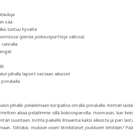
atauluja
in sää
alka tuntuu hyvältä
luonnossa (pieniä juoksuspurtteja välissä)
 rannalla
kengät
lli
ulun pihalla lapset vastaan aikuiset
o porukalla
lun pihalle pelailemaan koripalloa omalla porukalla. Kentän laidall
Hetken aikaa pelailimme sillä kokoonpanolla. Huomasin, kun kein
ntän suuntaan. Kohta paikalle ilmaantui kaksi aikuista ja pari last
amaan.
Tottakai, mukaan vaan! Minkälaiset joukkueet tehdään?
Pää