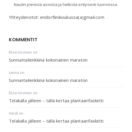
Nautin pienistä asioista ja hetkistä erityisesti luonnossa.
Yhteydenotot: endorfiinikoukussa(a)gmail.com
KOMMENTIT
Elina Hovinen
on
Sunnuntailenkkinä kokonainen maraton
sanna
on
Sunnuntailenkkinä kokonainen maraton
Elina Hovinen
on
Telakalla jälleen – tällä kertaa plantaarifaskiitti
Heidi
on
Telakalla jälleen – tällä kertaa plantaarifaskiitti