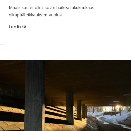
Maaliskuu ei ollut kovin huikea lukukuukausi
olkapääleikkauksen vuoksi.
Lue lisää