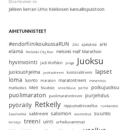
Elina Hovinen
on
Jälleen kerran Urho Kekkosen kansallispuistoon
AIHETUNNISTEET
#endorfiinikoukussaRUN
arki
ajatuksia
2XU
elämä
Helsinki Half Marathon
Helsinki City Run
Juoksu
hyvinvointi
Jack Wolfskin
jooga
lapset
juoksuohjelma
kuntosalitreeni
juoksutreeni
loma
luonto
maratontreeni
maraton
masennus
polkujuoksu
Mieli
matkustus
Nuuksio
perhe
onnellisuus
puolimaraton
purjehdus
puolimaratontreeni
Retkeily
pyöräily
riippumattovaellus
ruokavalio
salomon
suunto
salitreeni
Saariselkä
suunnistus
treeni
uinti
urheiluvammat
terveys