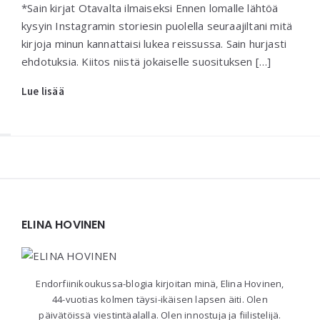
*Sain kirjat Otavalta ilmaiseksi Ennen lomalle lähtöä
kysyin Instagramin storiesin puolella seuraajiltani mitä
kirjoja minun kannattaisi lukea reissussa. Sain hurjasti
ehdotuksia. Kiitos niistä jokaiselle suosituksen […]
Lue lisää
Widgets
ELINA HOVINEN
Endorfiinikoukussa-blogia kirjoitan minä, Elina Hovinen,
44-vuotias kolmen täysi-ikäisen lapsen äiti. Olen
päivätöissä viestintäalalla. Olen innostuja ja fiilistelijä.