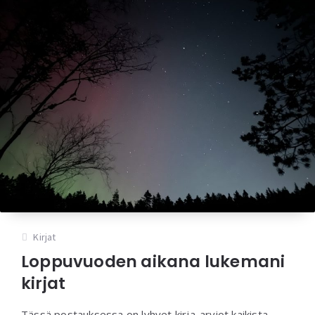
Kirjat
Loppuvuoden aikana lukemani
kirjat
Tässä postauksessa on lyhyet kirja-arviot kaikista