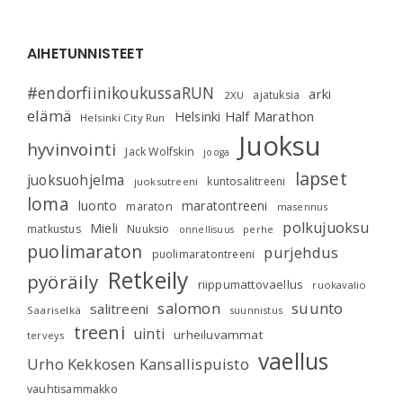
AIHETUNNISTEET
#endorfiinikoukussaRUN
arki
ajatuksia
2XU
elämä
Helsinki Half Marathon
Helsinki City Run
Juoksu
hyvinvointi
Jack Wolfskin
jooga
lapset
juoksuohjelma
kuntosalitreeni
juoksutreeni
loma
luonto
maratontreeni
maraton
masennus
polkujuoksu
Mieli
matkustus
Nuuksio
perhe
onnellisuus
puolimaraton
purjehdus
puolimaratontreeni
Retkeily
pyöräily
riippumattovaellus
ruokavalio
salomon
suunto
salitreeni
Saariselkä
suunnistus
treeni
uinti
urheiluvammat
terveys
vaellus
Urho Kekkosen Kansallispuisto
vauhtisammakko