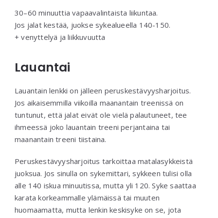
30–60 minuuttia vapaavalintaista liikuntaa.
Jos jalat kestää, juokse sykealueella 140-150.
+ venyttelyä ja liikkuvuutta
Lauantai
Lauantain lenkki on jälleen peruskestävyysharjoitus.
Jos aikaisemmilla viikoilla maanantain treenissä on
tuntunut, että jalat eivät ole vielä palautuneet, tee
ihmeessä joko lauantain treeni perjantaina tai
maanantain treeni tiistaina.
Peruskestävyysharjoitus tarkoittaa matalasykkeistä
juoksua. Jos sinulla on sykemittari, sykkeen tulisi olla
alle 140 iskua minuutissa, mutta yli 120. Syke saattaa
karata korkeammalle ylämäissä tai muuten
huomaamatta, mutta lenkin keskisyke on se, jota