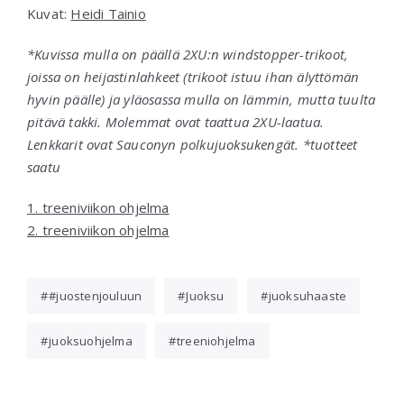
Kuvat:
Heidi Tainio
*Kuvissa mulla on päällä 2XU:n windstopper-trikoot,
joissa on heijastinlahkeet (trikoot istuu ihan älyttömän
hyvin päälle) ja yläosassa mulla on lämmin, mutta tuulta
pitävä takki. Molemmat ovat taattua 2XU-laatua.
Lenkkarit ovat Sauconyn polkujuoksukengät. *tuotteet
saatu
1. treeniviikon ohjelma
2. treeniviikon ohjelma
#juostenjouluun
Juoksu
juoksuhaaste
juoksuohjelma
treeniohjelma