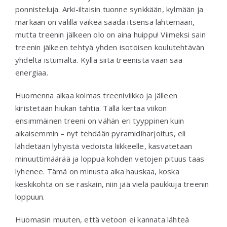
ponnisteluja. Arki-iltaisin tuonne synkkään, kylmään ja
märkään on välillä vaikea saada itsensä lähtemään,
mutta treenin jälkeen olo on aina huippu! Viimeksi sain
treenin jälkeen tehtyä yhden isotöisen koulutehtävän
yhdeltä istumalta. Kyllä siitä treenistä vaan saa
energiaa.
Huomenna alkaa kolmas treeniviikko ja jälleen
kiristetään hiukan tahtia. Tällä kertaa viikon
ensimmäinen treeni on vähän eri tyyppinen kuin
aikaisemmin – nyt tehdään pyramidiharjoitus, eli
lähdetään lyhyistä vedoista liikkeelle, kasvatetaan
minuuttimäärää ja loppua kohden vetojen pituus taas
lyhenee. Tämä on minusta aika hauskaa, koska
keskikohta on se raskain, niin jää vielä paukkuja treenin
loppuun.
Huomasin muuten, että vetoon ei kannata lähteä