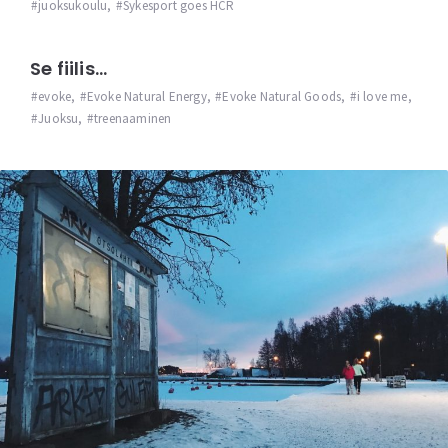
juoksukoulu
,
Sykesport goes HCR
Se fiilis…
evoke
,
Evoke Natural Energy
,
Evoke Natural Goods
,
i love me
,
Juoksu
,
treenaaminen