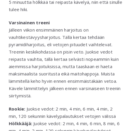
5 minuuttia hölkkää tai reipasta kävelyä, niin että sinulle
tulee hiki.
Varsinainen treeni
Jälleen viikon ensimmäinen harjoitus on
vauhtikestävyysharjoitus. Tällä kertaa tehdään
pyramidiharjoitus, eli vetojen pituudet vaihtelevat.
Treenin keskikohdassa on pisin veto. Juokse vedot
reipasta vauhtia, tällä kertaa selvästi nopeammin kuin
aiemmissa harjoituksissa, mutta taaskaan ei haeta
maksimaalista suoritusta eikä maitohappoja. Muista
lämmitellä keho hyvin ennen ensimmäistäkään vetoa.
Kävele lämmittelyn jälkeen ennen varsinaiseen treenin
siirtymistä.
Rookie:
Juokse vedot: 2 min, 4 min, 6 min, 4 min, 2
min, 120 sekunnin kävelypalautukset vetojen välissä
Hölkkääjä:
Juokse vedot: 2 min, 4 min, 6 min, 8 min, 6
min, 4 min, 2 min, 120 sekunnin kävelypalautukset