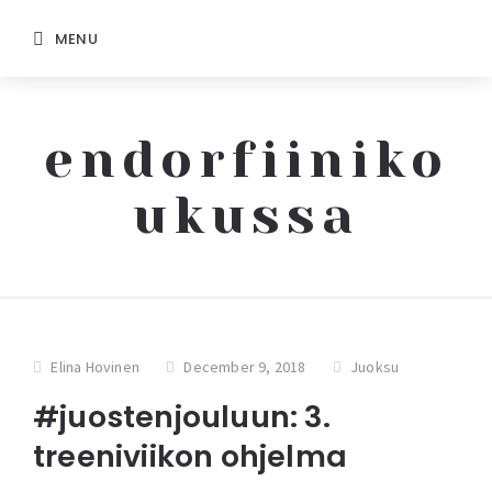
MENU
endorfiiniko
ukussa
Elina Hovinen
December 9, 2018
Juoksu
#juostenjouluun: 3.
treeniviikon ohjelma