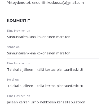
Yhteydenotot: endorfiinikoukussa(a)gmail.com
KOMMENTIT
Elina Hovinen
on
Sunnuntailenkkinä kokonainen maraton
sanna
on
Sunnuntailenkkinä kokonainen maraton
Elina Hovinen
on
Telakalla jälleen – tällä kertaa plantaarifaskiitti
Heidi
on
Telakalla jälleen – tällä kertaa plantaarifaskiitti
Elina Hovinen
on
Jälleen kerran Urho Kekkosen kansallispuistoon