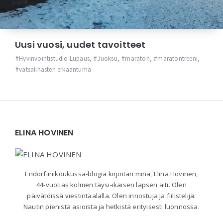
Uusi vuosi, uudet tavoitteet
Hyvinvointistudio Lupaus
,
Juoksu
,
maraton
,
maratontreeni
,
vatsalihasten erkaantuma
Widgets
ELINA HOVINEN
Endorfiinikoukussa-blogia kirjoitan minä, Elina Hovinen,
44-vuotias kolmen täysi-ikäisen lapsen äiti. Olen
päivätöissä viestintäalalla. Olen innostuja ja fiilistelijä.
Nautin pienistä asioista ja hetkistä erityisesti luonnossa.