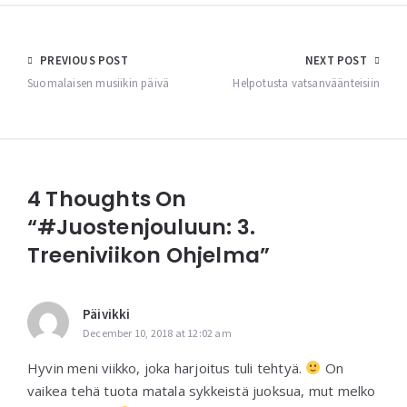
Post
PREVIOUS POST
NEXT POST
navigation
Suomalaisen musiikin päivä
Helpotusta vatsanväänteisiin
4 Thoughts On
“#juostenjouluun: 3.
Treeniviikon Ohjelma”
Päivikki
December 10, 2018 at 12:02 am
Hyvin meni viikko, joka harjoitus tuli tehtyä.
On
vaikea tehä tuota matala sykkeistä juoksua, mut melko