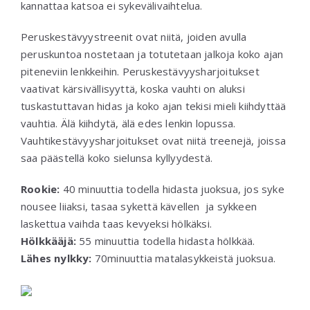
kannattaa katsoa ei sykevälivaihtelua.
Peruskestävyystreenit ovat niitä, joiden avulla
peruskuntoa nostetaan ja totutetaan jalkoja koko ajan
piteneviin lenkkeihin. Peruskestävyysharjoitukset
vaativat kärsivällisyyttä, koska vauhti on aluksi
tuskastuttavan hidas ja koko ajan tekisi mieli kiihdyttää
vauhtia. Älä kiihdytä, älä edes lenkin lopussa.
Vauhtikestävyysharjoitukset ovat niitä treenejä, joissa
saa päästellä koko sielunsa kyllyydestä.
Rookie:
40 minuuttia todella hidasta juoksua, jos syke
nousee liiaksi, tasaa sykettä kävellen ja sykkeen
laskettua vaihda taas kevyeksi hölkäksi.
Hölkkääjä:
55 minuuttia todella hidasta hölkkää.
Lähes nylkky:
70minuuttia matalasykkeistä juoksua.