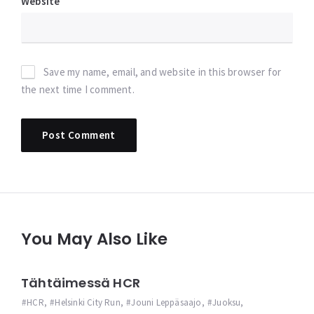
Website
Save my name, email, and website in this browser for
the next time I comment.
You May Also Like
Tähtäimessä HCR
HCR
,
Helsinki City Run
,
Jouni Leppäsaajo
,
Juoksu
,