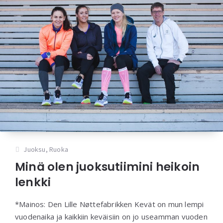
Juoksu
,
Ruoka
Minä olen juoksutiimini heikoin
lenkki
*Mainos: Den Lille Nøttefabrikken Kevät on mun lempi
vuodenaika ja kaikkiin keväisiin on jo useamman vuoden