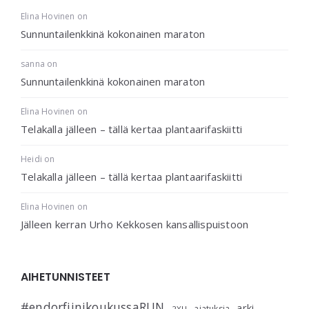
Elina Hovinen
on
Sunnuntailenkkinä kokonainen maraton
sanna
on
Sunnuntailenkkinä kokonainen maraton
Elina Hovinen
on
Telakalla jälleen – tällä kertaa plantaarifaskiitti
Heidi
on
Telakalla jälleen – tällä kertaa plantaarifaskiitti
Elina Hovinen
on
Jälleen kerran Urho Kekkosen kansallispuistoon
AIHETUNNISTEET
#endorfiinikoukussaRUN
arki
ajatuksia
2XU