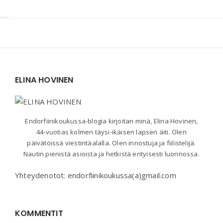
Widgets
ELINA HOVINEN
Endorfiinikoukussa-blogia kirjoitan minä, Elina Hovinen,
44-vuotias kolmen täysi-ikäisen lapsen äiti. Olen
päivätöissä viestintäalalla. Olen innostuja ja fiilistelijä.
Nautin pienistä asioista ja hetkistä erityisesti luonnossa.
Yhteydenotot: endorfiinikoukussa(a)gmail.com
KOMMENTIT