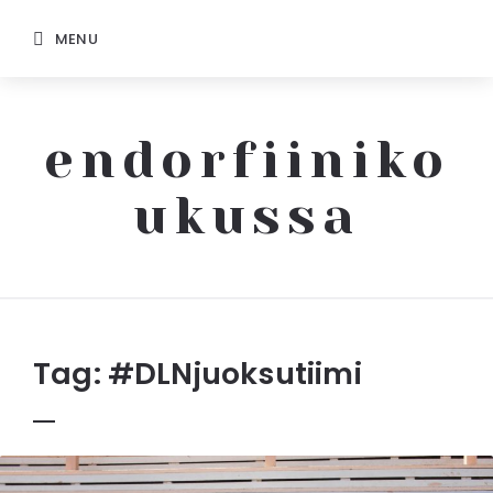
MENU
endorfiiniko
ukussa
Endorfiinikoukussa
Tag:
#DLNjuoksutiimi