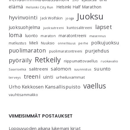
elämä
Helsinki Half Marathon
Helsinki City Run
Juoksu
hyvinvointi
Jack Wolfskin
jooga
lapset
juoksuohjelma
kuntosalitreeni
juoksutreeni
loma
luonto
maratontreeni
maraton
masennus
polkujuoksu
Mieli
matkustus
Nuuksio
perhe
onnellisuus
puolimaraton
purjehdus
puolimaratontreeni
Retkeily
pyöräily
riippumattovaellus
ruokavalio
salomon
suunto
salitreeni
Saariselkä
suunnistus
treeni
uinti
urheiluvammat
terveys
vaellus
Urho Kekkosen Kansallispuisto
vauhtisammakko
VIIMEISIMMÄT POSTAUKSET
Loppuvuoden aikana lukemani kirjat