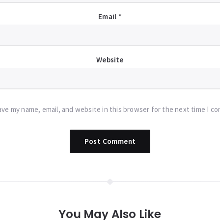
Email
*
Website
ave my name, email, and website in this browser for the next time I c
You May Also Like