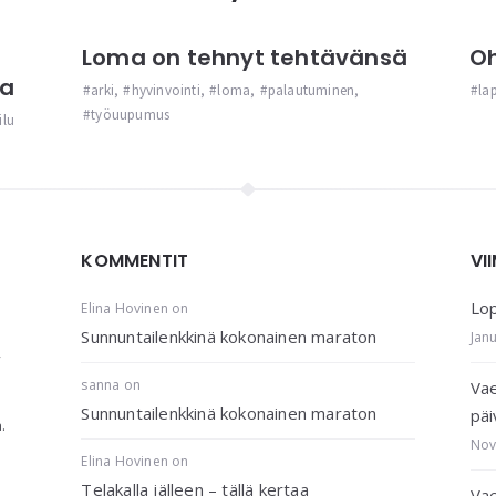
Loma on tehnyt tehtävänsä
Oh
ua
arki
,
hyvinvointi
,
loma
,
palautuminen
,
la
työuupumus
ilu
KOMMENTIT
VI
Lop
Elina Hovinen
on
Sunnuntailenkkinä kokonainen maraton
Jan
,
sanna
on
Vae
Sunnuntailenkkinä kokonainen maraton
päi
.
Nov
Elina Hovinen
on
Telakalla jälleen – tällä kertaa
Vae