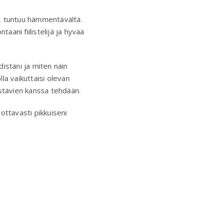
ja, tuntuu hämmentävältä.
aani fiilistelijä ja hyvää
istäni ja miten näin
la vaikuttaisi olevan
 ystävien kanssa tehdään.
ottavasti pikkuiseni