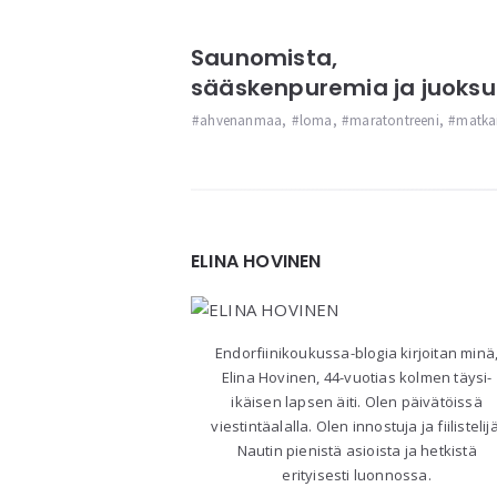
Saunomista,
sääskenpuremia ja juoks
ahvenanmaa
,
loma
,
maratontreeni
,
matka
Widgets
ELINA HOVINEN
Endorfiinikoukussa-blogia kirjoitan minä
Elina Hovinen, 44-vuotias kolmen täysi-
ikäisen lapsen äiti. Olen päivätöissä
viestintäalalla. Olen innostuja ja fiilistelijä
Nautin pienistä asioista ja hetkistä
erityisesti luonnossa.