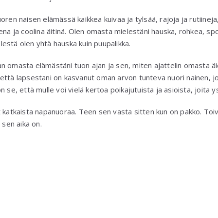
oren naisen elämässä kaikkea kuivaa ja tylsää, rajoja ja rutiine
na ja coolina äitinä. Olen omasta mielestäni hauska, rohkea, spont
estä olen yhtä hauska kuin puupalikka.
n omasta elämästäni tuon ajan ja sen, miten ajattelin omasta äid
ttä lapsestani on kasvanut oman arvon tunteva nuori nainen, jol
n se, että mulle voi vielä kertoa poikajutuista ja asioista, joita
t katkaista napanuoraa. Teen sen vasta sitten kun on pakko. Toiv
 sen aika on.