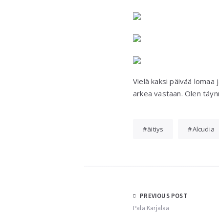
Vielä kaksi päivää lomaa 
arkea vastaan. Olen täynn
äitiys
Alcudia
Post
PREVIOUS POST
Pala Karjalaa
navigation