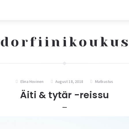
dorfiinikouku
Elina Hovinen
August 18, 2018
Matkustus
Äiti & tytär -reissu