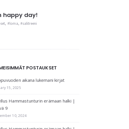
 happy day!
pset
,
loma
,
salitreeni
IMEISIMMÄT POSTAUKSET
puvuoden aikana lukemani kirjat
uary 15, 2025
llus Hammastunturin erämaan halki |
vä 9
ember 10, 2024
llus Hammastunturin erämaan halki |