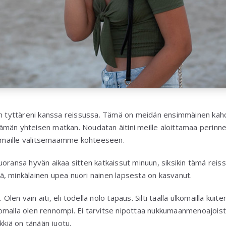
en tyttäreni kanssa reissussa. Tämä on meidän ensimmäinen kah
i tämän yhteisen matkan. Noudatan äitini meille aloittamaa perinn
lkomaille valitsemaamme kohteeseen.
oransa hyvän aikaa sitten katkaissut minuun, siksikin tämä reissu
, minkälainen upea nuori nainen lapsesta on kasvanut.
 Olen vain äiti, eli todella nolo tapaus. Silti täällä ulkomailla kuite
. Lomalla olen rennompi. Ei tarvitse nipottaa nukkumaanmenoajoist
kkiä on tänään juotu.