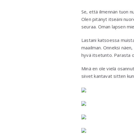
Se, että ilmennän tuon nu
Olen pitänyt itseäni nuore
seuraa. Oman lapsen miel
Lastani katsoessa muista
maailman. Onneksi näen, e
hyvä itsetunto. Parasta o
Minä en ole vielä osannu
siivet kantavat sitten kun