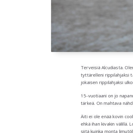
Terveisiä Alcudiasta. Ol
tyttärelleni rippilahjaks
jokaisen rippilahjaksi u
15-vuotiaani on jo napanu
tärkeä. On mahtava nähdä
Äiti ei ole enää kovin cool.
ehkä ihan kivakin välillä
siitä kuinka monta limutöl