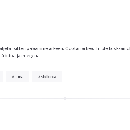
jäljellä, sitten palaamme arkeen. Odotan arkea. En ole koskaan o
ä intoa ja energiaa.
loma
Mallorca