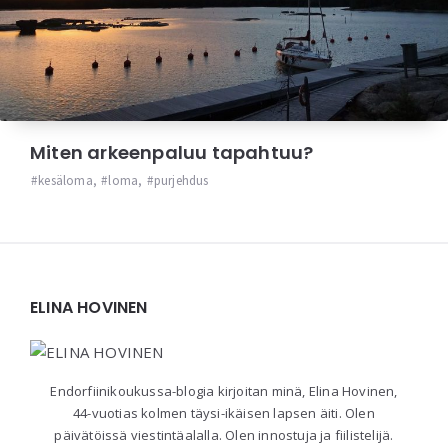
Miten arkeenpaluu tapahtuu?
kesäloma
,
loma
,
purjehdus
Widgets
ELINA HOVINEN
Endorfiinikoukussa-blogia kirjoitan minä, Elina Hovinen,
44-vuotias kolmen täysi-ikäisen lapsen äiti. Olen
päivätöissä viestintäalalla. Olen innostuja ja fiilistelijä.