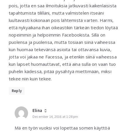
pois, jotta en saa ilmoituksia jatkuvasti kaikenlaisista
tapahtumista tililläni, mutta valmistelen itseäni
luultavasti kokonaan pois lähtemistä varten. Harmi,
että nykyaikana ihan oikeastikin tärkeän tiedon löytää
nopeimmin ja helpoimmin Facebookista. Sillä on
puolensa ja puolensa, mutta tosiaan siinä vaiheessa
kun huomaa tekevänsä asioita tai ottavansa kuvia,
jotta voi jakaa ne Facessa, ja etenkin siinä vaiheessa
kun lapset huomauttavat, että aina sulla on vaan tuo
puhelin kädessä, pitää pysähtyä miettimään, miksi
tekee niin kuin tekee.
Reply
Elina
December 14, 2016 at 1:28 pm
Mä en työn vuoksi voi lopettaa somen käyttöä