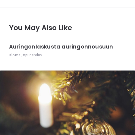
You May Also Like
Auringonlaskusta auringonnousuun
loma
,
purjehdus