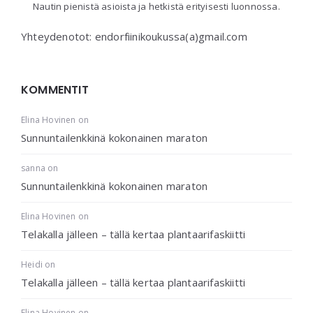
Nautin pienistä asioista ja hetkistä erityisesti luonnossa.
Yhteydenotot: endorfiinikoukussa(a)gmail.com
KOMMENTIT
Elina Hovinen
on
Sunnuntailenkkinä kokonainen maraton
sanna
on
Sunnuntailenkkinä kokonainen maraton
Elina Hovinen
on
Telakalla jälleen – tällä kertaa plantaarifaskiitti
Heidi
on
Telakalla jälleen – tällä kertaa plantaarifaskiitti
Elina Hovinen
on