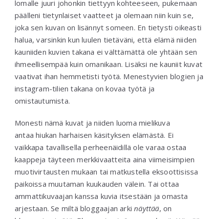
lomalle juuri johonkin tiettyyn kohteeseen, pukemaan
päälleni tietynlaiset vaatteet ja olemaan niin kuin se,
joka sen kuvan on lisännyt someen. En tietysti oikeasti
halua, varsinkin kun luulen tietäväni, että elämä niiden
kauniiden kuvien takana ei välttämättä ole yhtään sen
ihmeellisempää kuin omanikaan. Lisäksi ne kauniit kuvat
vaativat ihan hemmetisti työtä. Menestyvien blogien ja
instagram-tilien takana on kovaa työtä ja
omistautumista.
Monesti nämä kuvat ja niiden luoma mielikuva
antaa hiukan harhaisen käsityksen elämästä. Ei
vaikkapa tavallisella perheenäidillä ole varaa ostaa
kaappeja täyteen merkkivaatteita aina viimeisimpien
muotivirtausten mukaan tai matkustella eksoottisissa
paikoissa muutaman kuukauden välein. Tai ottaa
ammattikuvaajan kanssa kuvia itsestään ja omasta
arjestaan. Se miltä bloggaajan arki
näyttää
, on