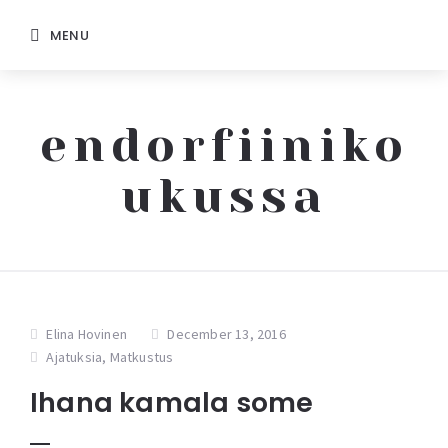
MENU
endorfiiniko
ukussa
Elina Hovinen
December 13, 2016
Ajatuksia
,
Matkustus
Ihana kamala some