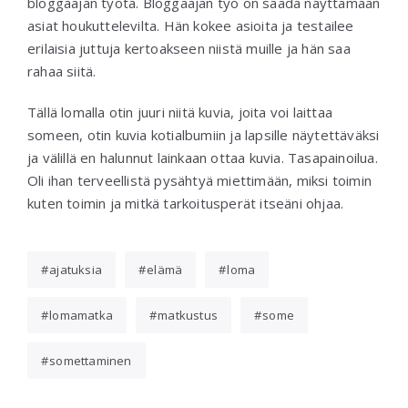
bloggaajan työtä. Bloggaajan työ on saada näyttämään
asiat houkuttelevilta. Hän kokee asioita ja testailee
erilaisia juttuja kertoakseen niistä muille ja hän saa
rahaa siitä.
Tällä lomalla otin juuri niitä kuvia, joita voi laittaa
someen, otin kuvia kotialbumiin ja lapsille näytettäväksi
ja välillä en halunnut lainkaan ottaa kuvia. Tasapainoilua.
Oli ihan terveellistä pysähtyä miettimään, miksi toimin
kuten toimin ja mitkä tarkoitusperät itseäni ohjaa.
ajatuksia
elämä
loma
lomamatka
matkustus
some
somettaminen