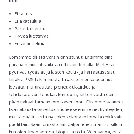
näin:
Ei somea
Ei aikatauluja
Parasta seuraa
Hyvää luettavaa
Ei suunnitelmia
Lomamme oli siis varsin onnistunut. Ensimmäisinä
päivinä minun oli vaikeaa olla vain lomalla. Mielessä
pyörivät työasiat ja lasten koulu- ja harrastusasiat.
Lisäksi PMS teki minusta takakireän enkä osannut
löysätä. Piti tirauttaa pienet kiukkuitkut ja
tehdä sopivan tehokas kuntopiiri, sitten vasta sain
pään naksahtamaan loma-asentoon. Olisimme saaneet
lisämaksusta ostettua huoneeseemme nettiyhteyden,
mutta päätin, että nyt olen kokonaan lomalla enkä vain
puolittain. Saan lomasta niin paljon enemmän irti silloin
kun olen ilman somea, blogia ja töitä. Voin sanoa, että