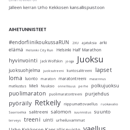
Jälleen kerran Urho Kekkosen kansallispuistoon
AIHETUNNISTEET
#endorfiinikoukussaRUN
arki
ajatuksia
2XU
elämä
Helsinki Half Marathon
Helsinki City Run
Juoksu
hyvinvointi
Jack Wolfskin
jooga
lapset
juoksuohjelma
kuntosalitreeni
juoksutreeni
loma
luonto
maratontreeni
maraton
masennus
polkujuoksu
Mieli
matkustus
Nuuksio
perhe
onnellisuus
puolimaraton
purjehdus
puolimaratontreeni
Retkeily
pyöräily
riippumattovaellus
ruokavalio
salomon
suunto
salitreeni
Saariselkä
suunnistus
treeni
uinti
urheiluvammat
terveys
vaellus
Urho Kekkosen Kansallispuisto