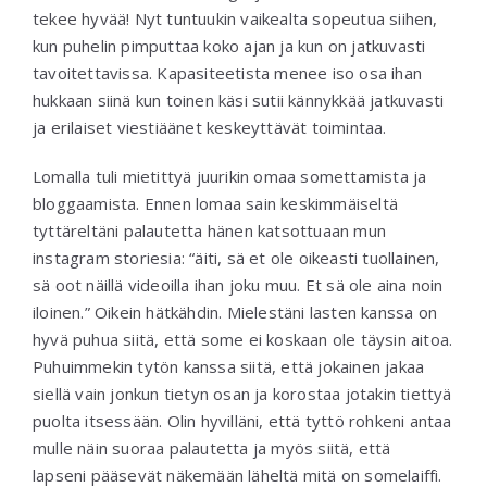
tekee hyvää! Nyt tuntuukin vaikealta sopeutua siihen,
kun puhelin pimputtaa koko ajan ja kun on jatkuvasti
tavoitettavissa. Kapasiteetista menee iso osa ihan
hukkaan siinä kun toinen käsi sutii kännykkää jatkuvasti
ja erilaiset viestiäänet keskeyttävät toimintaa.
Lomalla tuli mietittyä juurikin omaa somettamista ja
bloggaamista. Ennen lomaa sain keskimmäiseltä
tyttäreltäni palautetta hänen katsottuaan mun
instagram storiesia: “äiti, sä et ole oikeasti tuollainen,
sä oot näillä videoilla ihan joku muu. Et sä ole aina noin
iloinen.” Oikein hätkähdin. Mielestäni lasten kanssa on
hyvä puhua siitä, että some ei koskaan ole täysin aitoa.
Puhuimmekin tytön kanssa siitä, että jokainen jakaa
siellä vain jonkun tietyn osan ja korostaa jotakin tiettyä
puolta itsessään. Olin hyvilläni, että tyttö rohkeni antaa
mulle näin suoraa palautetta ja myös siitä, että
lapseni pääsevät näkemään läheltä mitä on somelaiffi.