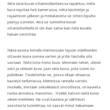
Mitä siinä kuvan ottamistilanteessa tapahtuu, miltä
kuva näyttää heti kamerassa, miltä käsittelyn ja
rajaamisen jälkeen ja minkälaisena se sitten lopulta
päätyy someen. Aina se tunnelma kuvan
ottamishetkellä ei ole ihan sama kuin mitä kuvalla
haluan viestittää.
Näitä asioita lomalla miettiessäni tajusin edelleenkin
ottavani kuvia somea varten ja yritin taistella sitä
vastaan.
Tästä tulisi hieno kuva. Mennään tähän, ollaan
näin ja otetaan kuva.
Juuri niitä kuvia, joita some on
pullollaan. Tiedättehän ne, joissa ollaan altaassa
kauniisti kellumassa, bikineissä rannalla vartalo
mutkalla, imetään seksikkäästi smoothieta, on kauniita
ruoka-annoksia, maisemia… Itsekin katson näitä kuvia
oikein mielelläni. Ne ovat kauniita ja välittävät
seesteistä tunnelmaa, ne saavat minut haluamaan