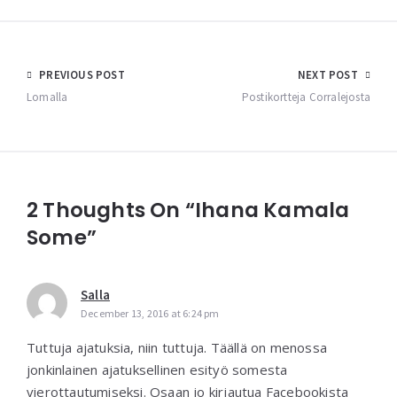
Post
PREVIOUS POST
NEXT POST
navigation
Lomalla
Postikortteja Corralejosta
2 Thoughts On “Ihana Kamala
Some”
Salla
December 13, 2016 at 6:24 pm
Tuttuja ajatuksia, niin tuttuja. Täällä on menossa
jonkinlainen ajatuksellinen esityö somesta
vierottautumiseksi. Osaan jo kirjautua Facebookista