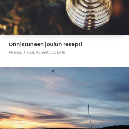
Onnistuneen joulun resepti
elämä
,
joulu
,
onnistunut joulu