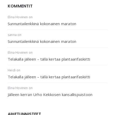
KOMMENTIT
Elina Hovinen
on
Sunnuntailenkkinä kokonainen maraton
sanna
on
Sunnuntailenkkinä kokonainen maraton
Elina Hovinen
on
Telakalla jälleen – tällä kertaa plantaarifaskiitti
Heidi
on
Telakalla jälleen – tällä kertaa plantaarifaskiitti
Elina Hovinen
on
Jälleen kerran Urho Kekkosen kansallispuistoon
AIHETUNNISTEET