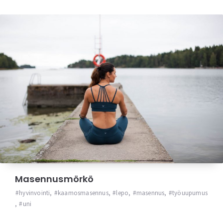
Masennusmörkö
hyvinvointi
,
kaamosmasennus
,
lepo
,
masennus
,
työuupumus
,
uni