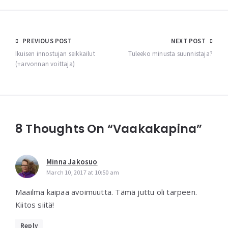
Post
PREVIOUS POST
NEXT POST
navigation
Ikuisen innostujan seikkailut
Tuleeko minusta suunnistaja?
(+arvonnan voittaja)
8 Thoughts On “Vaakakapina”
Minna Jakosuo
March 10, 2017 at 10:50 am
Maailma kaipaa avoimuutta. Tämä juttu oli tarpeen.
Kiitos siitä!
Reply