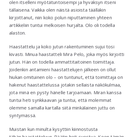
olen itselleni myötätuntoisempi ja hyväksyn itseni
tällaisena. Vaikka olen näistä asioista täälläkin
kirjoittanut, niin koko polun niputtaminen yhteen
artikkeliin tuntui melkoisen hurjalta. Olo oli todella
alaston.
Haastattelu ja koko jutun rakentuminen sujui tosi
kivasti. Minua haastatteli Mira Pelo, joka myös kirjoitti
jutun. Hän on todella ammattitaitoinen toimittaja.
Joidenkin antamieni haastattelujen jälkeen on ollut
hiukan omituinen olo – on tuntunut, että toimittaja on
hakenut haastattelussa jotakin sellaista näkökulmaa,
jota minä en pysty hänelle tarjoamaan. Miran kanssa
tuntui heti synkkaavan ja tuntui, että molemmat
olemme samalla kartalla siitä minkälainen juttu on
syntymässä.
Muistan kun minulta kysyttiin kiinnostusta
tähän haastatteluun. Päätin heti suostua. Koen tämän