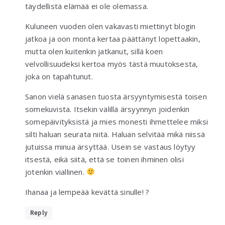
täydellistä elämää ei ole olemassa.
Kuluneen vuoden olen vakavasti miettinyt blogin
jatkoa ja oon monta kertaa päättänyt lopettaakin,
mutta olen kuitenkin jatkanut, sillä koen
velvollisuudeksi kertoa myös tästä muutoksesta,
joka on tapahtunut.
Sanon vielä sanasen tuosta ärsyyntymisestä toisen
somekuvista. Itsekin välillä ärsyynnyn joidenkin
somepäivityksistä ja mies monesti ihmettelee miksi
silti haluan seurata niitä. Haluan selvitää mikä niissä
jutuissa minua ärsyttää. Usein se vastaus löytyy
itsestä, eikä siitä, että se toinen ihminen olisi
jotenkin viallinen.
Ihanaa ja lempeää kevättä sinulle! ?
Reply