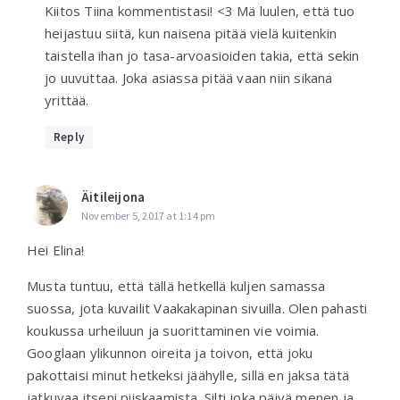
Kiitos Tiina kommentistasi! <3 Mä luulen, että tuo
heijastuu siitä, kun naisena pitää vielä kuitenkin
taistella ihan jo tasa-arvoasioiden takia, että sekin
jo uuvuttaa. Joka asiassa pitää vaan niin sikana
yrittää.
Reply
Äitileijona
November 5, 2017 at 1:14 pm
Hei Elina!
Musta tuntuu, että tällä hetkellä kuljen samassa
suossa, jota kuvailit Vaakakapinan sivuilla. Olen pahasti
koukussa urheiluun ja suorittaminen vie voimia.
Googlaan ylikunnon oireita ja toivon, että joku
pakottaisi minut hetkeksi jäähylle, sillä en jaksa tätä
jatkuvaa itseni piiskaamista. Silti joka päivä menen ja