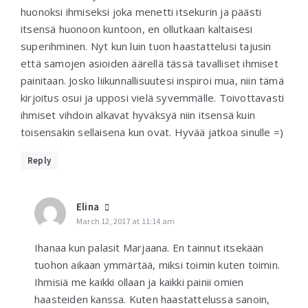
huonoksi ihmiseksi joka menetti itsekurin ja päästi
itsensä huonoon kuntoon, en ollutkaan kaltaisesi
superihminen. Nyt kun luin tuon haastattelusi tajusin
että samojen asioiden äärellä tässä tavalliset ihmiset
painitaan. Josko liikunnallisuutesi inspiroi mua, niin tämä
kirjoitus osui ja upposi vielä syvemmälle. Toivottavasti
ihmiset vihdoin alkavat hyväksyä niin itsensä kuin
toisensakin sellaisena kun ovat. Hyvää jatkoa sinulle =)
Reply
Elina
March 12, 2017 at 11:14 am
Ihanaa kun palasit Marjaana. En tainnut itsekään
tuohon aikaan ymmärtää, miksi toimin kuten toimin.
Ihmisiä me kaikki ollaan ja kaikki painii omien
haasteiden kanssa. Kuten haastattelussa sanoin,