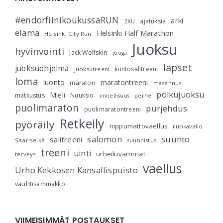
#endorfiinikoukussaRUN
arki
ajatuksia
2XU
elämä
Helsinki Half Marathon
Helsinki City Run
Juoksu
hyvinvointi
Jack Wolfskin
jooga
lapset
juoksuohjelma
kuntosalitreeni
juoksutreeni
loma
luonto
maratontreeni
maraton
masennus
polkujuoksu
Mieli
matkustus
Nuuksio
perhe
onnellisuus
puolimaraton
purjehdus
puolimaratontreeni
Retkeily
pyöräily
riippumattovaellus
ruokavalio
salomon
suunto
salitreeni
Saariselkä
suunnistus
treeni
uinti
urheiluvammat
terveys
vaellus
Urho Kekkosen Kansallispuisto
vauhtisammakko
VIIMEISIMMÄT POSTAUKSET