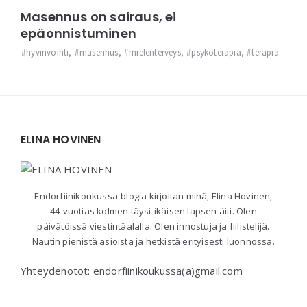
Masennus on sairaus, ei
epäonnistuminen
hyvinvointi
,
masennus
,
mielenterveys
,
psykoterapia
,
terapia
Widgets
ELINA HOVINEN
Endorfiinikoukussa-blogia kirjoitan minä, Elina Hovinen,
44-vuotias kolmen täysi-ikäisen lapsen äiti. Olen
päivätöissä viestintäalalla. Olen innostuja ja fiilistelijä.
Nautin pienistä asioista ja hetkistä erityisesti luonnossa.
Yhteydenotot: endorfiinikoukussa(a)gmail.com