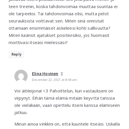
teen treenin, koska tahdonvoimaa muuttaa suuntaa ei
ole tarpeeksi. Tai tahdonvoimaa olisi, mutta pelot
seurauksista voittavat sen. Miten sinä onnistuit
ottamaan ensimmäiset askeleesi kohti sallivuutta?
Miten käänsit ajatukset positiivisiksi, jos huomasit
moittivasi itseäsi mielessäsi?
Reply
Elina Hovinen
December 22, 2017 at 8:44 am
Voi äitileijona! <3 Pahoittelun, kun vastaukseni on
viipynyt. Eihän tämä elämä mitään keyvttä tanssia
ole vieläkään, vaan opettelu itseni kanssa elämiseen
jatkuu.
Minun ainoa vinkkini on, että kuuntele itseäsi. Uskalla