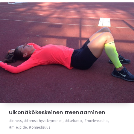
Ulkonäkökeskeinen treenaaminen
fitness
,
itsensä hyväksyminen
,
itsetunto
,
mielenrauha
,
mielipide
,
onnellisuus