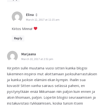
Elina
March 12, 2017 at 11:15 am
Kiitos Minna!
Reply
Marjaana
March 10, 2017 at 2:51 pm
Kirjoitin sulle muutama vuosi sitten kuinka blogisi
lukeminen inspiroi mut aloittamaan juoksuharrastuksen
ja kuinka juoksin elämäni ekan kympin. Ihailin sua
kovasti! Sitten vanha sairaus selässä paheni, en
pystynytkään enää liikkumaan niin paljon kuin ennen ja
aloin lihomaan, paljon. Lopetin blogisi seuraaamisen ja
instakuvistasi tykkäämisen, koska tunsin itseni