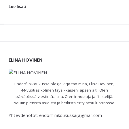
Lue lisää
Widgets
ELINA HOVINEN
Endorfiinikoukussa-blogia kirjoitan minä, Elina Hovinen,
44-vuotias kolmen täysi-ikäisen lapsen äiti. Olen
päivätöissä viestintäalalla. Olen innostuja ja fiilistelijä.
Nautin pienistä asioista ja hetkistä erityisesti luonnossa.
Yhteydenotot: endorfiinikoukussa(a)gmail.com