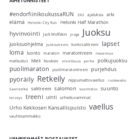
AIHETUNNISTEET
#endorfiinikoukussaRUN
arki
ajatuksia
2XU
elämä
Helsinki Half Marathon
Helsinki City Run
Juoksu
hyvinvointi
Jack Wolfskin
jooga
lapset
juoksuohjelma
kuntosalitreeni
juoksutreeni
loma
luonto
maratontreeni
maraton
masennus
polkujuoksu
Mieli
matkustus
Nuuksio
perhe
onnellisuus
puolimaraton
purjehdus
puolimaratontreeni
Retkeily
pyöräily
riippumattovaellus
ruokavalio
salomon
suunto
salitreeni
Saariselkä
suunnistus
treeni
uinti
urheiluvammat
terveys
vaellus
Urho Kekkosen Kansallispuisto
vauhtisammakko
VIIMEISIMMÄT POSTAUKSET