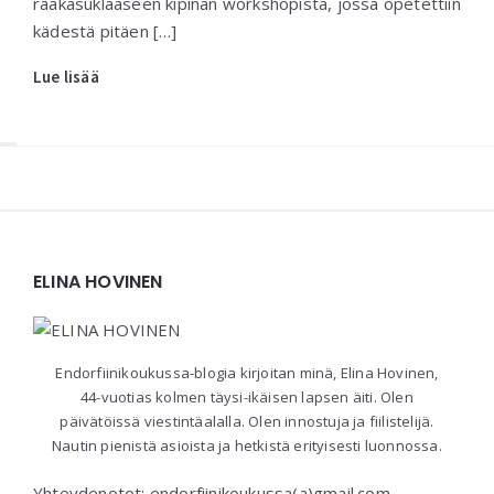
raakasuklaaseen kipinän workshopista, jossa opetettiin
kädestä pitäen […]
Lue lisää
Widgets
ELINA HOVINEN
Endorfiinikoukussa-blogia kirjoitan minä, Elina Hovinen,
44-vuotias kolmen täysi-ikäisen lapsen äiti. Olen
päivätöissä viestintäalalla. Olen innostuja ja fiilistelijä.
Nautin pienistä asioista ja hetkistä erityisesti luonnossa.
Yhteydenotot: endorfiinikoukussa(a)gmail.com