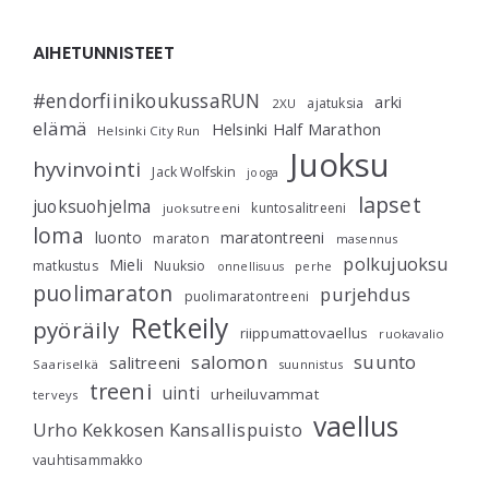
AIHETUNNISTEET
#endorfiinikoukussaRUN
arki
ajatuksia
2XU
elämä
Helsinki Half Marathon
Helsinki City Run
Juoksu
hyvinvointi
Jack Wolfskin
jooga
lapset
juoksuohjelma
kuntosalitreeni
juoksutreeni
loma
luonto
maratontreeni
maraton
masennus
polkujuoksu
Mieli
matkustus
Nuuksio
perhe
onnellisuus
puolimaraton
purjehdus
puolimaratontreeni
Retkeily
pyöräily
riippumattovaellus
ruokavalio
salomon
suunto
salitreeni
Saariselkä
suunnistus
treeni
uinti
urheiluvammat
terveys
vaellus
Urho Kekkosen Kansallispuisto
vauhtisammakko