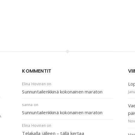
KOMMENTIT
VI
Lop
Elina Hovinen
on
Sunnuntailenkkinä kokonainen maraton
Jan
,
sanna
on
Vae
Sunnuntailenkkinä kokonainen maraton
päi
.
Nov
Elina Hovinen
on
Telakalla jälleen – tällä kertaa
Vae