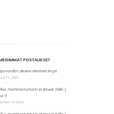
IMEISIMMÄT POSTAUKSET
puvuoden aikana lukemani kirjat
uary 15, 2025
llus Hammastunturin erämaan halki |
vä 9
ember 10, 2024
llus Hammastunturin erämaan halki |