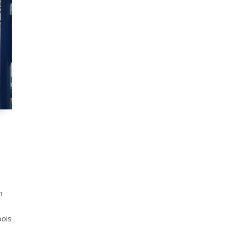
n
pois