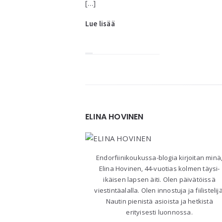
[…]
Lue lisää
Widgets
ELINA HOVINEN
Endorfiinikoukussa-blogia kirjoitan minä
Elina Hovinen, 44-vuotias kolmen täysi-
ikäisen lapsen äiti. Olen päivätöissä
viestintäalalla. Olen innostuja ja fiilistelijä
Nautin pienistä asioista ja hetkistä
erityisesti luonnossa.