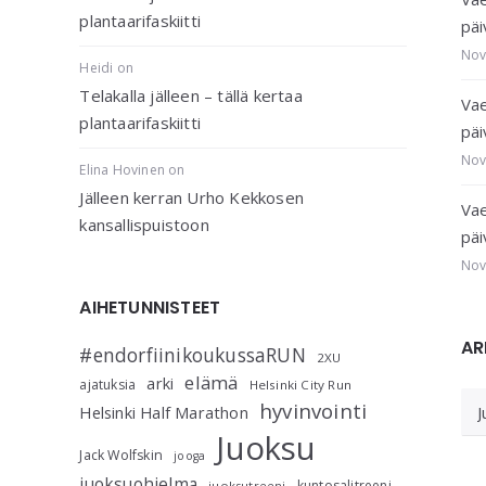
plantaarifaskiitti
päi
Nov
Heidi
on
Telakalla jälleen – tällä kertaa
Vae
plantaarifaskiitti
päi
Nov
Elina Hovinen
on
Jälleen kerran Urho Kekkosen
Vae
kansallispuistoon
päi
Nov
AIHETUNNISTEET
AR
#endorfiinikoukussaRUN
2XU
elämä
arki
ajatuksia
Helsinki City Run
AR
hyvinvointi
Helsinki Half Marathon
Juoksu
Jack Wolfskin
jooga
juoksuohjelma
kuntosalitreeni
juoksutreeni