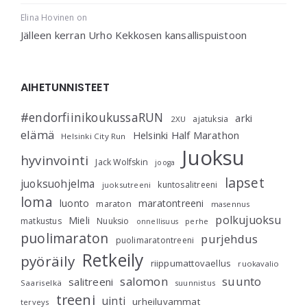
Elina Hovinen
on
Jälleen kerran Urho Kekkosen kansallispuistoon
AIHETUNNISTEET
#endorfiinikoukussaRUN
arki
ajatuksia
2XU
elämä
Helsinki Half Marathon
Helsinki City Run
Juoksu
hyvinvointi
Jack Wolfskin
jooga
lapset
juoksuohjelma
kuntosalitreeni
juoksutreeni
loma
luonto
maratontreeni
maraton
masennus
polkujuoksu
Mieli
matkustus
Nuuksio
perhe
onnellisuus
puolimaraton
purjehdus
puolimaratontreeni
Retkeily
pyöräily
riippumattovaellus
ruokavalio
salomon
suunto
salitreeni
Saariselkä
suunnistus
treeni
uinti
urheiluvammat
terveys