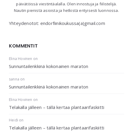
päivätöissä viestintäalalla. Olen innostuja ja fiilistelijä.
Nautin pienistä asioista ja hetkistä erityisesti luonnossa.
Yhteydenotot: endorfiinikoukussa(a)gmail.com
KOMMENTIT
Elina Hovinen
on
Sunnuntailenkkinä kokonainen maraton
sanna
on
Sunnuntailenkkinä kokonainen maraton
Elina Hovinen
on
Telakalla jälleen – tällä kertaa plantaarifaskiitti
Heidi
on
Telakalla jälleen – tällä kertaa plantaarifaskiitti