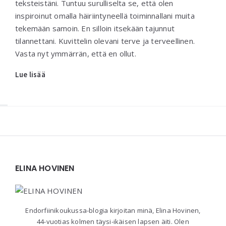
teksteistäni. Tuntuu surulliselta se, että olen
inspiroinut omalla häiriintyneellä toiminnallani muita
tekemään samoin. En silloin itsekään tajunnut
tilannettani. Kuvittelin olevani terve ja terveellinen.
Vasta nyt ymmärrän, että en ollut.
Lue lisää
Widgets
ELINA HOVINEN
Endorfiinikoukussa-blogia kirjoitan minä, Elina Hovinen,
44-vuotias kolmen täysi-ikäisen lapsen äiti. Olen