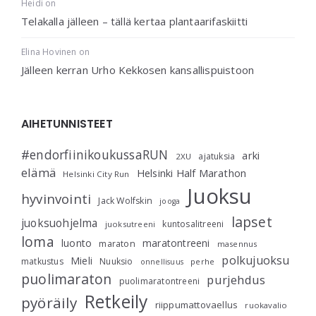
Heidi
on
Telakalla jälleen – tällä kertaa plantaarifaskiitti
Elina Hovinen
on
Jälleen kerran Urho Kekkosen kansallispuistoon
AIHETUNNISTEET
#endorfiinikoukussaRUN
arki
ajatuksia
2XU
elämä
Helsinki Half Marathon
Helsinki City Run
Juoksu
hyvinvointi
Jack Wolfskin
jooga
lapset
juoksuohjelma
kuntosalitreeni
juoksutreeni
loma
luonto
maratontreeni
maraton
masennus
polkujuoksu
Mieli
matkustus
Nuuksio
perhe
onnellisuus
puolimaraton
purjehdus
puolimaratontreeni
Retkeily
pyöräily
riippumattovaellus
ruokavalio