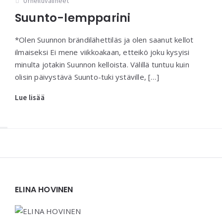
Urheiluvälineet
Suunto-lempparini
*Olen Suunnon brändilähettiläs ja olen saanut kellot
ilmaiseksi Ei mene viikkoakaan, etteikö joku kysyisi
minulta jotakin Suunnon kelloista. Välillä tuntuu kuin
olisin päivystävä Suunto-tuki ystäville, […]
Lue lisää
Widgets
ELINA HOVINEN