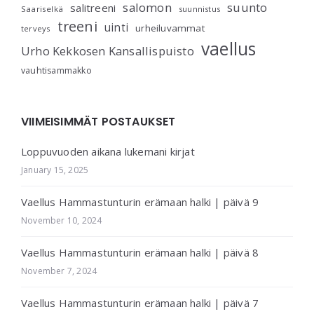
salomon
suunto
salitreeni
Saariselkä
suunnistus
treeni
uinti
urheiluvammat
terveys
vaellus
Urho Kekkosen Kansallispuisto
vauhtisammakko
VIIMEISIMMÄT POSTAUKSET
Loppuvuoden aikana lukemani kirjat
January 15, 2025
Vaellus Hammastunturin erämaan halki | päivä 9
November 10, 2024
Vaellus Hammastunturin erämaan halki | päivä 8
November 7, 2024
Vaellus Hammastunturin erämaan halki | päivä 7