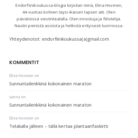
Endorfiinikoukussa-blogia kirjoitan minä, Elina Hovinen,
44-vuotias kolmen täysi-ikäisen lapsen äiti. Olen
päivätöissä viestintäalalla. Olen innostuja ja fiilistelijä.
Nautin pienistä asioista ja hetkistä erityisesti luonnossa.
Yhteydenotot: endorfiinikoukussa(a)gmail.com
KOMMENTIT
Elina Hovinen
on
Sunnuntailenkkinä kokonainen maraton
sanna
on
Sunnuntailenkkinä kokonainen maraton
Elina Hovinen
on
Telakalla jälleen – tällä kertaa plantaarifaskiitti