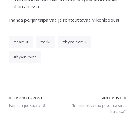
ihan ajoissa.
Ihanaa perjantaipäivää ja rentouttavaa viikonloppua!
aamut
arki
hyvä aamu
hyvinvointi
Post
PREVIOUS POST
NEXT POST
navigation
Kaipaan juoksua x 18
Treenimotivaatio ja voimavarat
hukassa?