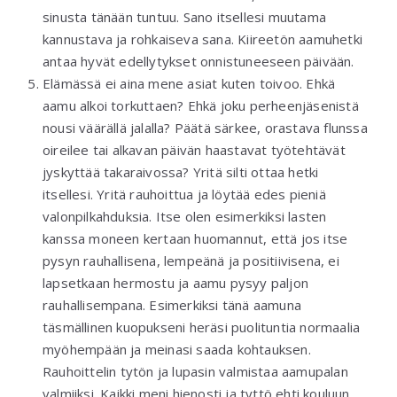
sinusta tänään tuntuu. Sano itsellesi muutama
kannustava ja rohkaiseva sana. Kiireetön aamuhetki
antaa hyvät edellytykset onnistuneeseen päivään.
Elämässä ei aina mene asiat kuten toivoo. Ehkä
aamu alkoi torkuttaen? Ehkä joku perheenjäsenistä
nousi väärällä jalalla? Päätä särkee, orastava flunssa
oireilee tai alkavan päivän haastavat työtehtävät
jyskyttää takaraivossa? Yritä silti ottaa hetki
itsellesi. Yritä rauhoittua ja löytää edes pieniä
valonpilkahduksia. Itse olen esimerkiksi lasten
kanssa moneen kertaan huomannut, että jos itse
pysyn rauhallisena, lempeänä ja positiivisena, ei
lapsetkaan hermostu ja aamu pysyy paljon
rauhallisempana. Esimerkiksi tänä aamuna
täsmällinen kuopukseni heräsi puolituntia normaalia
myöhempään ja meinasi saada kohtauksen.
Rauhoittelin tytön ja lupasin valmistaa aamupalan
valmiiksi. Kaikki meni hienosti ja tyttö ehti kouluun