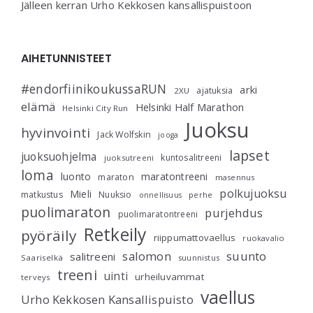
Jälleen kerran Urho Kekkosen kansallispuistoon
AIHETUNNISTEET
#endorfiinikoukussaRUN
arki
ajatuksia
2XU
elämä
Helsinki Half Marathon
Helsinki City Run
Juoksu
hyvinvointi
Jack Wolfskin
jooga
lapset
juoksuohjelma
kuntosalitreeni
juoksutreeni
loma
luonto
maratontreeni
maraton
masennus
polkujuoksu
Mieli
matkustus
Nuuksio
perhe
onnellisuus
puolimaraton
purjehdus
puolimaratontreeni
Retkeily
pyöräily
riippumattovaellus
ruokavalio
salomon
suunto
salitreeni
Saariselkä
suunnistus
treeni
uinti
urheiluvammat
terveys
vaellus
Urho Kekkosen Kansallispuisto