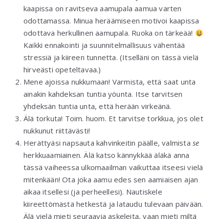
kaapissa on ravitseva aamupala aamua varten
odottamassa. Minua heräämiseen motivoi kaapissa
odottava herkullinen aamupala. Ruoka on tärkeää!
Kaikki ennakointi ja suunnitelmallisuus vähentää
stressiä ja kiireen tunnetta. (Itselläni on tässä vielä
hirveästi opeteltavaa.)
Mene ajoissa nukkumaan! Varmista, että saat unta
ainakin kahdeksan tuntia yöunta. Itse tarvitsen
yhdeksän tuntia unta, että herään virkeänä.
Älä torkuta! Toim. huom. Et tarvitse torkkua, jos olet
nukkunut riittävästi!
Herättyäsi napsauta kahvinkeitin päälle, valmista
se
herkkuaamiainen. Älä katso kännykkää äläkä anna
tässä vaiheessa ulkomaailman vaikuttaa itseesi vielä
mitenkään! Ota joka aamu edes sen aamiaisen ajan
aikaa itsellesi (ja perheellesi). Nautiskele
kiireettömästä hetkestä ja lataudu tulevaan päivään.
Älä vielä mieti seuraavia askeleita, vaan mieti miltä