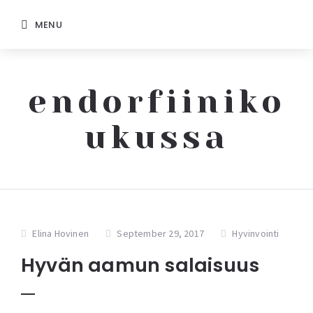
MENU
endorfiiniko
ukussa
Elina Hovinen
September 29, 2017
Hyvinvointi
Hyvän aamun salaisuus