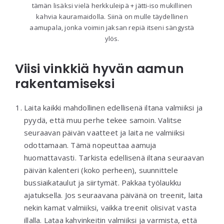
tämän lisäksi vielä herkkuleipä + jätti-iso mukillinen
kahvia kauramaidolla. Siinä on mulle täydellinen
aamupala, jonka voimin jaksan repiä itseni sängystä
ylös.
Viisi vinkkiä hyvän aamun
rakentamiseksi
Laita kaikki mahdollinen edellisenä iltana valmiiksi ja
pyydä, että muu perhe tekee samoin. Valitse
seuraavan päivän vaatteet ja laita ne valmiiksi
odottamaan. Tämä nopeuttaa aamuja
huomattavasti. Tarkista edellisenä iltana seuraavan
päivän kalenteri (koko perheen), suunnittele
bussiaikataulut ja siirtymät. Pakkaa työlaukku
ajatuksella. Jos seuraavana päivänä on treenit, laita
nekin kamat valmiiksi, vaikka treenit olisivat vasta
illalla. Lataa kahvinkeitin valmiiksi ja varmista, että