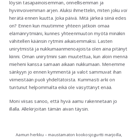
löysin tasapainoisemman, onnellisemman ja
hyvinvoivemman arjen. Aluksi ihmettelin, miten joku
voi
herätä ennen kuutta. Joka päivä. Mitä järkeä siinä edes
on? Ennen kun muutimme yhteen jatkoin omaa
elämänrytmiäni, kunnes yhteenmuuton myötä minäkin
vähitellen käänsin rytmini aikaisemmaksi. Lasten
unirytmistä ja nukkumaanmenoajoista olen aina pitänyt
kiinni. Oman unirytmini sain muutettua, kun aloin mennä
mieheni kanssa samaan aikaan nukkumaan. Menemme
sänkyyn jo ennen kymmentä ja valot sammuvat ihan
viimeistään puoli yhdeltätoista. Kummasti arki on
tuntunut helpommalta eikä ole väsyttänyt enää.
Moni viisas sanoo, että hyvä aamu rakennetaan jo
illalla. Allekirjoitan tämän aivan täysin.
Aamun herkku – maustamaton kookosjogurtti marjoilla,