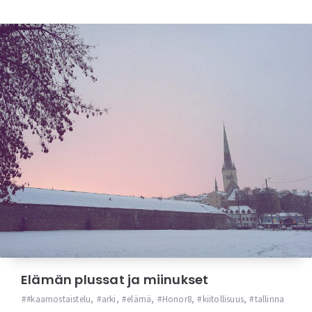
Elämän plussat ja miinukset
#kaamostaistelu
,
arki
,
elämä
,
Honor8
,
kiitollisuus
,
tallinna