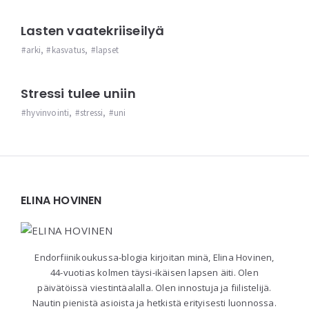
Lasten vaatekriiseilyä
arki
,
kasvatus
,
lapset
Stressi tulee uniin
hyvinvointi
,
stressi
,
uni
Widgets
ELINA HOVINEN
Endorfiinikoukussa-blogia kirjoitan minä, Elina Hovinen,
44-vuotias kolmen täysi-ikäisen lapsen äiti. Olen
päivätöissä viestintäalalla. Olen innostuja ja fiilistelijä.
Nautin pienistä asioista ja hetkistä erityisesti luonnossa.