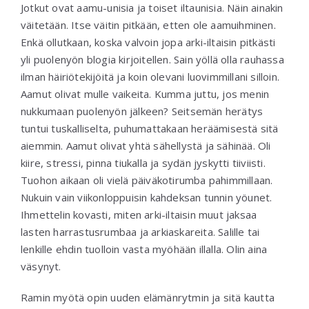
Jotkut ovat aamu-unisia ja toiset iltaunisia. Näin ainakin
väitetään. Itse väitin pitkään, etten ole aamuihminen.
Enkä ollutkaan, koska valvoin jopa arki-iltaisin pitkästi
yli puolenyön blogia kirjoitellen. Sain yöllä olla rauhassa
ilman häiriötekijöitä ja koin olevani luovimmillani silloin.
Aamut olivat mulle vaikeita. Kumma juttu, jos menin
nukkumaan puolenyön jälkeen? Seitsemän herätys
tuntui tuskalliselta, puhumattakaan heräämisestä sitä
aiemmin. Aamut olivat yhtä sähellystä ja sähinää. Oli
kiire, stressi, pinna tiukalla ja sydän jyskytti tiiviisti.
Tuohon aikaan oli vielä päiväkotirumba pahimmillaan.
Nukuin vain viikonloppuisin kahdeksan tunnin yöunet.
Ihmettelin kovasti, miten arki-iltaisin muut jaksaa
lasten harrastusrumbaa ja arkiaskareita. Salille tai
lenkille ehdin tuolloin vasta myöhään illalla. Olin aina
väsynyt.
Ramin myötä opin uuden elämänrytmin ja sitä kautta