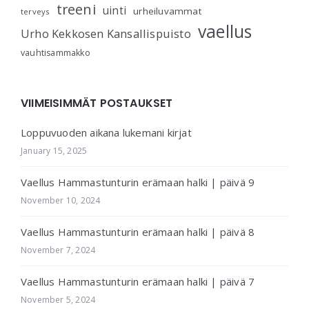
treeni
uinti
urheiluvammat
terveys
vaellus
Urho Kekkosen Kansallispuisto
vauhtisammakko
VIIMEISIMMÄT POSTAUKSET
Loppuvuoden aikana lukemani kirjat
January 15, 2025
Vaellus Hammastunturin erämaan halki | päivä 9
November 10, 2024
Vaellus Hammastunturin erämaan halki | päivä 8
November 7, 2024
Vaellus Hammastunturin erämaan halki | päivä 7
November 5, 2024