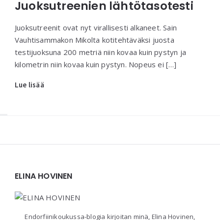
Juoksutreenien lähtötasotesti
Juoksutreenit ovat nyt virallisesti alkaneet. Sain
Vauhtisammakon Mikolta kotitehtäväksi juosta
testijuoksuna 200 metriä niin kovaa kuin pystyn ja
kilometrin niin kovaa kuin pystyn. Nopeus ei […]
Lue lisää
Widgets
ELINA HOVINEN
Endorfiinikoukussa-blogia kirjoitan minä, Elina Hovinen,