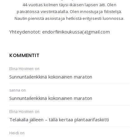
44-vuotias kolmen täysi-ikäisen lapsen äiti. Olen
päivätöissä viestintäalalla. Olen innostuja ja fiilistelijä.
Nautin pienistä asioista ja hetkistä erityisesti luonnossa.
Yhteydenotot: endorfiinikoukussa(a)gmail.com
KOMMENTIT
Elina Hovinen
on
Sunnuntailenkkinä kokonainen maraton
sanna
on
Sunnuntailenkkinä kokonainen maraton
Elina Hovinen
on
Telakalla jälleen – tällä kertaa plantaarifaskiitti
Heidi
on