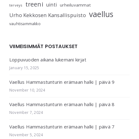
treeni
uinti
urheiluvammat
terveys
vaellus
Urho Kekkosen Kansallispuisto
vauhtisammakko
VIIMEISIMMÄT POSTAUKSET
Loppuvuoden aikana lukemani kirjat
January 15, 2025
Vaellus Hammastunturin erämaan halki | päivä 9
November 10, 2024
Vaellus Hammastunturin erämaan halki | päivä 8
November 7, 2024
Vaellus Hammastunturin erämaan halki | päivä 7
November 5, 2024