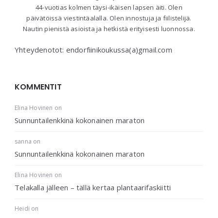
44-vuotias kolmen täysi-ikäisen lapsen äiti. Olen
päivätöissä viestintäalalla. Olen innostuja ja fiilistelijä.
Nautin pienistä asioista ja hetkistä erityisesti luonnossa.
Yhteydenotot: endorfiinikoukussa(a)gmail.com
KOMMENTIT
Elina Hovinen
on
Sunnuntailenkkinä kokonainen maraton
sanna
on
Sunnuntailenkkinä kokonainen maraton
Elina Hovinen
on
Telakalla jälleen – tällä kertaa plantaarifaskiitti
Heidi
on