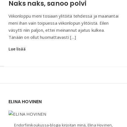
Naks naks, sanoo polvi
Viikonloppu meni tosiaan ylitöitä tehdessä ja maanantai
meni ihan vain toipuessa viikonlopun ylitöistä. Eilen
väsytti niin paljon, ettei meinannut ajatus kulkea.
Tänään on ollut huomattavasti […]
Lue lisää
Widgets
ELINA HOVINEN
Endorfiinikoukussa-blogia kirjoitan minä, Elina Hovinen,