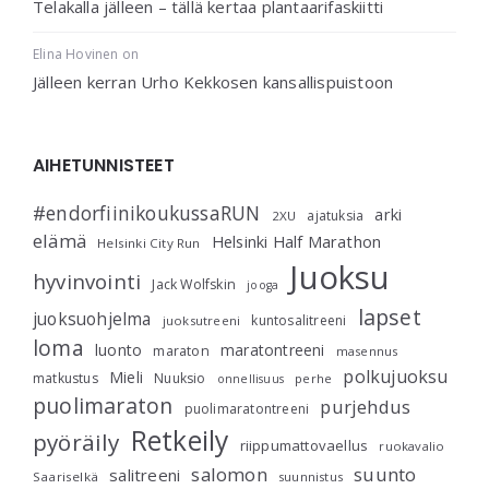
Telakalla jälleen – tällä kertaa plantaarifaskiitti
Elina Hovinen
on
Jälleen kerran Urho Kekkosen kansallispuistoon
AIHETUNNISTEET
#endorfiinikoukussaRUN
arki
ajatuksia
2XU
elämä
Helsinki Half Marathon
Helsinki City Run
Juoksu
hyvinvointi
Jack Wolfskin
jooga
lapset
juoksuohjelma
kuntosalitreeni
juoksutreeni
loma
luonto
maratontreeni
maraton
masennus
polkujuoksu
Mieli
matkustus
Nuuksio
perhe
onnellisuus
puolimaraton
purjehdus
puolimaratontreeni
Retkeily
pyöräily
riippumattovaellus
ruokavalio
salomon
suunto
salitreeni
Saariselkä
suunnistus