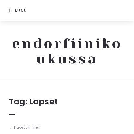
MENU
endorfiiniko
ukussa
Endorfiinikoukussa
Tag:
Lapset
Pukeutuminen