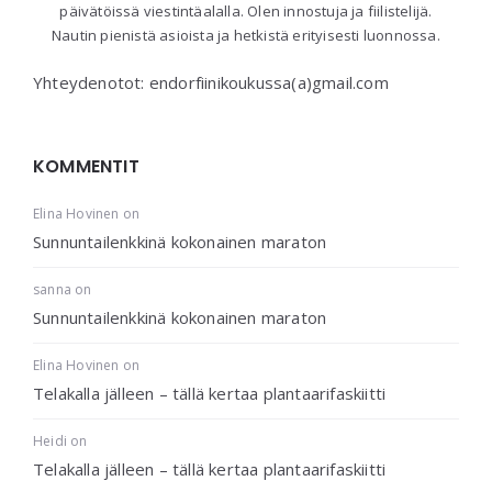
päivätöissä viestintäalalla. Olen innostuja ja fiilistelijä.
Nautin pienistä asioista ja hetkistä erityisesti luonnossa.
Yhteydenotot: endorfiinikoukussa(a)gmail.com
KOMMENTIT
Elina Hovinen
on
Sunnuntailenkkinä kokonainen maraton
sanna
on
Sunnuntailenkkinä kokonainen maraton
Elina Hovinen
on
Telakalla jälleen – tällä kertaa plantaarifaskiitti
Heidi
on
Telakalla jälleen – tällä kertaa plantaarifaskiitti