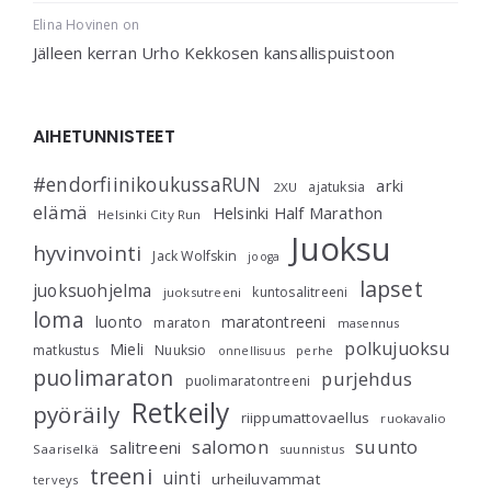
Elina Hovinen
on
Jälleen kerran Urho Kekkosen kansallispuistoon
AIHETUNNISTEET
#endorfiinikoukussaRUN
arki
ajatuksia
2XU
elämä
Helsinki Half Marathon
Helsinki City Run
Juoksu
hyvinvointi
Jack Wolfskin
jooga
lapset
juoksuohjelma
kuntosalitreeni
juoksutreeni
loma
luonto
maratontreeni
maraton
masennus
polkujuoksu
Mieli
matkustus
Nuuksio
perhe
onnellisuus
puolimaraton
purjehdus
puolimaratontreeni
Retkeily
pyöräily
riippumattovaellus
ruokavalio
salomon
suunto
salitreeni
Saariselkä
suunnistus
treeni
uinti
urheiluvammat
terveys