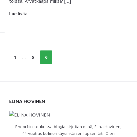
töissä. Arvatkaapa miksi? […]
Lue lisää
Posts
1
…
5
6
navigation
Widgets
ELINA HOVINEN
Endorfiinikoukussa-blogia kirjoitan minä, Elina Hovinen,
44-vuotias kolmen täysi-ikäisen lapsen äiti. Olen