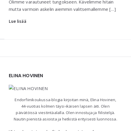
Olimme varautuneet tungokseen. Kävelimme hitain
mutta varmoin askelin aiemmin valitsemallemme […]
Lue lisää
Widgets
ELINA HOVINEN
Endorfiinikoukussa-blogia kirjoitan minä, Elina Hovinen,
44-vuotias kolmen täysi-ikäisen lapsen äiti. Olen
päivätöissä viestintäalalla. Olen innostuja ja fiilistelijä.
Nautin pienistä asioista ja hetkistä erityisesti luonnossa.