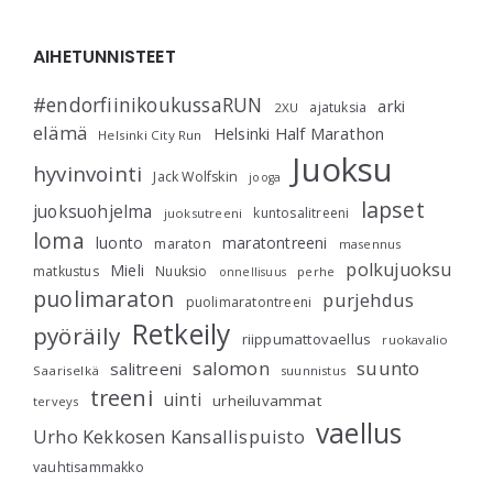
AIHETUNNISTEET
#endorfiinikoukussaRUN
arki
ajatuksia
2XU
elämä
Helsinki Half Marathon
Helsinki City Run
Juoksu
hyvinvointi
Jack Wolfskin
jooga
lapset
juoksuohjelma
kuntosalitreeni
juoksutreeni
loma
luonto
maratontreeni
maraton
masennus
polkujuoksu
Mieli
matkustus
Nuuksio
perhe
onnellisuus
puolimaraton
purjehdus
puolimaratontreeni
Retkeily
pyöräily
riippumattovaellus
ruokavalio
salomon
suunto
salitreeni
Saariselkä
suunnistus
treeni
uinti
urheiluvammat
terveys
vaellus
Urho Kekkosen Kansallispuisto
vauhtisammakko