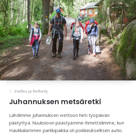
Vaellus ja Retkeily
Juhannuksen metsäretki
Lähdimme juhannuksen viettoon heti työpäivän
päätyttyä. Nuuksioon päästyämme ihmettelimme, kun
Haukkalammen parkkipaikka oli poikkeuksellisen autio.