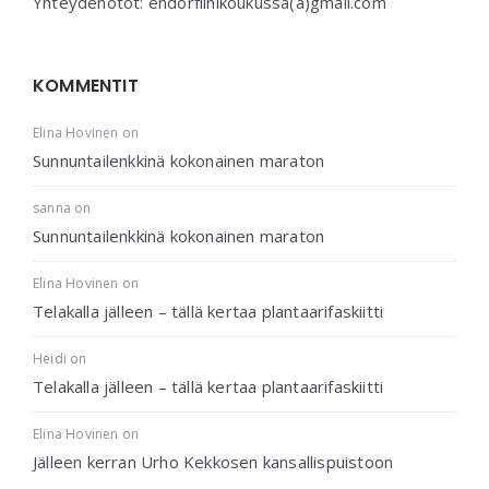
Yhteydenotot: endorfiinikoukussa(a)gmail.com
KOMMENTIT
Elina Hovinen
on
Sunnuntailenkkinä kokonainen maraton
sanna
on
Sunnuntailenkkinä kokonainen maraton
Elina Hovinen
on
Telakalla jälleen – tällä kertaa plantaarifaskiitti
Heidi
on
Telakalla jälleen – tällä kertaa plantaarifaskiitti
Elina Hovinen
on
Jälleen kerran Urho Kekkosen kansallispuistoon