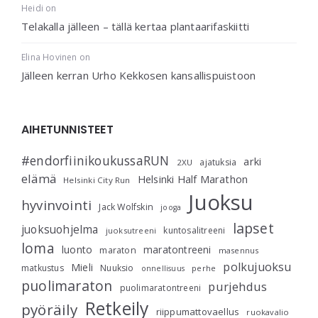
Heidi
on
Telakalla jälleen – tällä kertaa plantaarifaskiitti
Elina Hovinen
on
Jälleen kerran Urho Kekkosen kansallispuistoon
AIHETUNNISTEET
#endorfiinikoukussaRUN
arki
ajatuksia
2XU
elämä
Helsinki Half Marathon
Helsinki City Run
Juoksu
hyvinvointi
Jack Wolfskin
jooga
lapset
juoksuohjelma
kuntosalitreeni
juoksutreeni
loma
luonto
maratontreeni
maraton
masennus
polkujuoksu
Mieli
matkustus
Nuuksio
perhe
onnellisuus
puolimaraton
purjehdus
puolimaratontreeni
Retkeily
pyöräily
riippumattovaellus
ruokavalio