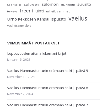
salomon
suunto
salitreeni
Saariselkä
suunnistus
treeni
uinti
urheiluvammat
terveys
vaellus
Urho Kekkosen Kansallispuisto
vauhtisammakko
VIIMEISIMMÄT POSTAUKSET
Loppuvuoden aikana lukemani kirjat
January 15, 2025
Vaellus Hammastunturin erämaan halki | päivä 9
November 10, 2024
Vaellus Hammastunturin erämaan halki | päivä 8
November 7, 2024
Vaellus Hammastunturin erämaan halki | päivä 7