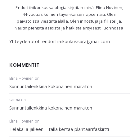
Endorfiinikoukussa-blogia kirjoitan minä, Elina Hovinen,
44-vuotias kolmen täysi-ikäisen lapsen äiti. Olen
päivätöissä viestintäalalla. Olen innostuja ja fiilistelijä.
Nautin pienistä asioista ja hetkistä erityisesti luonnossa.
Yhteydenotot: endorfiinikoukussa(a)gmail.com
KOMMENTIT
Elina Hovinen
on
Sunnuntailenkkinä kokonainen maraton
sanna
on
Sunnuntailenkkinä kokonainen maraton
Elina Hovinen
on
Telakalla jälleen – tällä kertaa plantaarifaskiitti