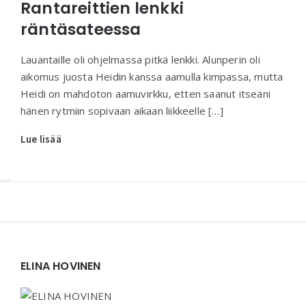
Rantareittien lenkki
räntäsateessa
Lauantaille oli ohjelmassa pitkä lenkki. Alunperin oli
aikomus juosta Heidin kanssa aamulla kimpassa, mutta
Heidi on mahdoton aamuvirkku, etten saanut itseäni
hänen rytmiin sopivaan aikaan liikkeelle […]
Lue lisää
Widgets
ELINA HOVINEN