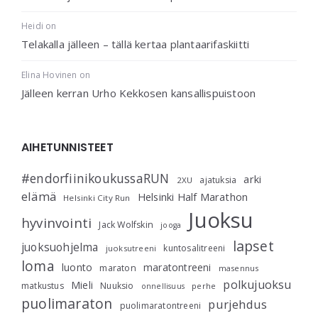
Heidi
on
Telakalla jälleen – tällä kertaa plantaarifaskiitti
Elina Hovinen
on
Jälleen kerran Urho Kekkosen kansallispuistoon
AIHETUNNISTEET
#endorfiinikoukussaRUN
arki
ajatuksia
2XU
elämä
Helsinki Half Marathon
Helsinki City Run
Juoksu
hyvinvointi
Jack Wolfskin
jooga
lapset
juoksuohjelma
kuntosalitreeni
juoksutreeni
loma
luonto
maratontreeni
maraton
masennus
polkujuoksu
Mieli
matkustus
Nuuksio
perhe
onnellisuus
puolimaraton
purjehdus
puolimaratontreeni