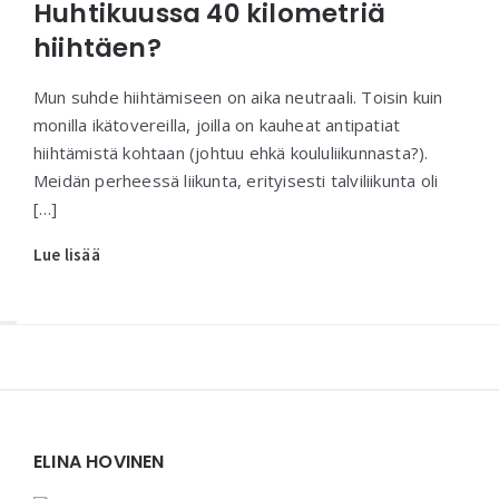
Huhtikuussa 40 kilometriä
hiihtäen?
Mun suhde hiihtämiseen on aika neutraali. Toisin kuin
monilla ikätovereilla, joilla on kauheat antipatiat
hiihtämistä kohtaan (johtuu ehkä koululiikunnasta?).
Meidän perheessä liikunta, erityisesti talviliikunta oli
[…]
Lue lisää
Widgets
ELINA HOVINEN