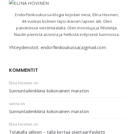
Endorfiinikoukussa-blogia kirjoitan minä, Elina Hovinen,
44-vuotias kolmen täysi-ikäisen lapsen äiti. Olen
päivätöissä viestintäalalla. Olen innostuja ja fiilistelijä.
Nautin pienistä asioista ja hetkistä erityisesti luonnossa.
Yhteydenotot: endorfiinikoukussa(a)gmail.com
KOMMENTIT
Elina Hovinen
on
Sunnuntailenkkinä kokonainen maraton
sanna
on
Sunnuntailenkkinä kokonainen maraton
Elina Hovinen
on
Telakalla jälleen – tällä kertaa plantaarifaskiitti