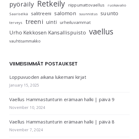
Retkeily
pyöräily
riippumattovaellus
ruokavalio
salomon
suunto
salitreeni
Saariselkä
suunnistus
treeni
uinti
urheiluvammat
terveys
vaellus
Urho Kekkosen Kansallispuisto
vauhtisammakko
VIIMEISIMMÄT POSTAUKSET
Loppuvuoden aikana lukemani kirjat
January 15, 2025
Vaellus Hammastunturin erämaan halki | päivä 9
November 10, 2024
Vaellus Hammastunturin erämaan halki | päivä 8
November 7, 2024