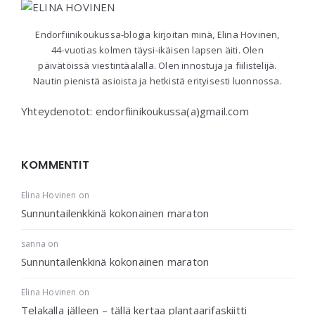
Endorfiinikoukussa-blogia kirjoitan minä, Elina Hovinen,
44-vuotias kolmen täysi-ikäisen lapsen äiti. Olen
päivätöissä viestintäalalla. Olen innostuja ja fiilistelijä.
Nautin pienistä asioista ja hetkistä erityisesti luonnossa.
Yhteydenotot: endorfiinikoukussa(a)gmail.com
KOMMENTIT
Elina Hovinen
on
Sunnuntailenkkinä kokonainen maraton
sanna
on
Sunnuntailenkkinä kokonainen maraton
Elina Hovinen
on
Telakalla jälleen – tällä kertaa plantaarifaskiitti