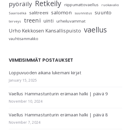
Retkeily
pyöräily
riippumattovaellus
ruokavalio
salomon
suunto
salitreeni
Saariselkä
suunnistus
treeni
uinti
urheiluvammat
terveys
vaellus
Urho Kekkosen Kansallispuisto
vauhtisammakko
VIIMEISIMMÄT POSTAUKSET
Loppuvuoden aikana lukemani kirjat
January 15, 2025
Vaellus Hammastunturin erämaan halki | päivä 9
November 10, 2024
Vaellus Hammastunturin erämaan halki | päivä 8
November 7, 2024