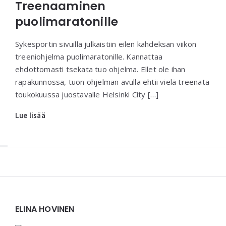
Treenaaminen
puolimaratonille
Sykesportin sivuilla julkaistiin eilen kahdeksan viikon
treeniohjelma puolimaratonille. Kannattaa
ehdottomasti tsekata tuo ohjelma. Ellet ole ihan
rapakunnossa, tuon ohjelman avulla ehtii vielä treenata
toukokuussa juostavalle Helsinki City […]
Lue lisää
Widgets
ELINA HOVINEN