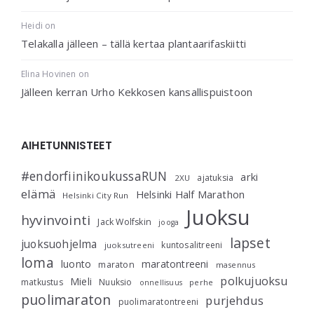
Heidi
on
Telakalla jälleen – tällä kertaa plantaarifaskiitti
Elina Hovinen
on
Jälleen kerran Urho Kekkosen kansallispuistoon
AIHETUNNISTEET
#endorfiinikoukussaRUN
arki
ajatuksia
2XU
elämä
Helsinki Half Marathon
Helsinki City Run
Juoksu
hyvinvointi
Jack Wolfskin
jooga
lapset
juoksuohjelma
kuntosalitreeni
juoksutreeni
loma
luonto
maratontreeni
maraton
masennus
polkujuoksu
Mieli
matkustus
Nuuksio
perhe
onnellisuus
puolimaraton
purjehdus
puolimaratontreeni