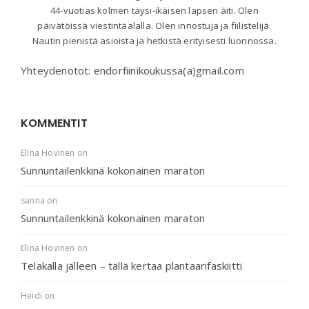
44-vuotias kolmen täysi-ikäisen lapsen äiti. Olen
päivätöissä viestintäalalla. Olen innostuja ja fiilistelijä.
Nautin pienistä asioista ja hetkistä erityisesti luonnossa.
Yhteydenotot: endorfiinikoukussa(a)gmail.com
KOMMENTIT
Elina Hovinen
on
Sunnuntailenkkinä kokonainen maraton
sanna
on
Sunnuntailenkkinä kokonainen maraton
Elina Hovinen
on
Telakalla jälleen – tällä kertaa plantaarifaskiitti
Heidi
on