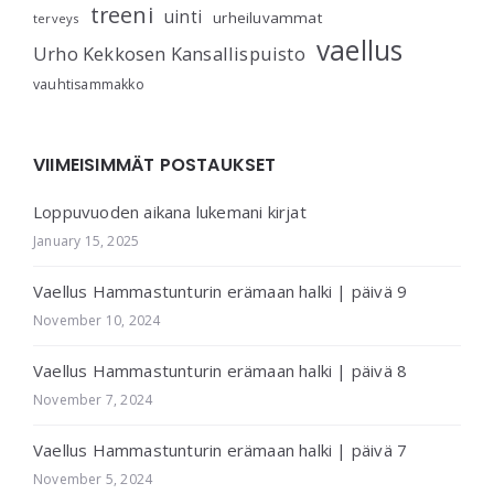
treeni
uinti
urheiluvammat
terveys
vaellus
Urho Kekkosen Kansallispuisto
vauhtisammakko
VIIMEISIMMÄT POSTAUKSET
Loppuvuoden aikana lukemani kirjat
January 15, 2025
Vaellus Hammastunturin erämaan halki | päivä 9
November 10, 2024
Vaellus Hammastunturin erämaan halki | päivä 8
November 7, 2024
Vaellus Hammastunturin erämaan halki | päivä 7
November 5, 2024