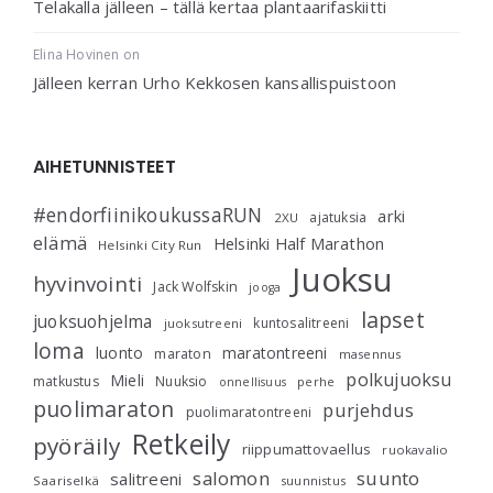
Telakalla jälleen – tällä kertaa plantaarifaskiitti
Elina Hovinen
on
Jälleen kerran Urho Kekkosen kansallispuistoon
AIHETUNNISTEET
#endorfiinikoukussaRUN
arki
ajatuksia
2XU
elämä
Helsinki Half Marathon
Helsinki City Run
Juoksu
hyvinvointi
Jack Wolfskin
jooga
lapset
juoksuohjelma
kuntosalitreeni
juoksutreeni
loma
luonto
maratontreeni
maraton
masennus
polkujuoksu
Mieli
matkustus
Nuuksio
perhe
onnellisuus
puolimaraton
purjehdus
puolimaratontreeni
Retkeily
pyöräily
riippumattovaellus
ruokavalio
salomon
suunto
salitreeni
Saariselkä
suunnistus