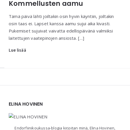
Kommellusten aamu
Tämä päivä lähti joiltakin osin hyvin käyntiin, joiltakin
osin taas ei. Lapset kanssa aamu sujui aika kivasti.
Pukemiset sujuivat vaivatta edellispäivänä valmiiksi
laitettujen vaatepinojen ansiosta. […]
Lue lisää
Widgets
ELINA HOVINEN
Endorfiinikoukussa-blogia kirjoitan minä, Elina Hovinen,