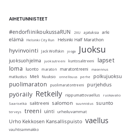
AIHETUNNISTEET
#endorfiinikoukussaRUN
arki
ajatuksia
2XU
elämä
Helsinki Half Marathon
Helsinki City Run
Juoksu
hyvinvointi
Jack Wolfskin
jooga
lapset
juoksuohjelma
kuntosalitreeni
juoksutreeni
loma
luonto
maratontreeni
maraton
masennus
polkujuoksu
Mieli
matkustus
Nuuksio
perhe
onnellisuus
puolimaraton
purjehdus
puolimaratontreeni
Retkeily
pyöräily
riippumattovaellus
ruokavalio
salomon
suunto
salitreeni
Saariselkä
suunnistus
treeni
uinti
urheiluvammat
terveys
vaellus
Urho Kekkosen Kansallispuisto
vauhtisammakko