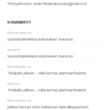
Yhteydenotot: endorfiinikoukussa(a)gmail.com
KOMMENTIT
Elina Hovinen
on
Sunnuntailenkkinä kokonainen maraton
sanna
on
Sunnuntailenkkinä kokonainen maraton
Elina Hovinen
on
Telakalla jälleen – tällä kertaa plantaarifaskiitti
Heidi
on
Telakalla jälleen – tällä kertaa plantaarifaskiitti
Elina Hovinen
on
Jälleen kerran Urho Kekkosen kansallispuistoon