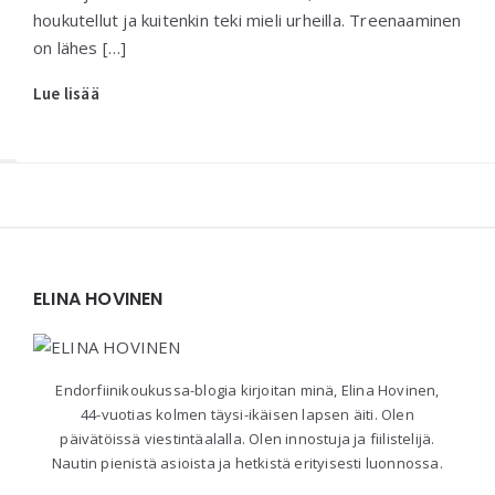
houkutellut ja kuitenkin teki mieli urheilla. Treenaaminen
on lähes […]
Lue lisää
Widgets
ELINA HOVINEN
Endorfiinikoukussa-blogia kirjoitan minä, Elina Hovinen,
44-vuotias kolmen täysi-ikäisen lapsen äiti. Olen
päivätöissä viestintäalalla. Olen innostuja ja fiilistelijä.
Nautin pienistä asioista ja hetkistä erityisesti luonnossa.