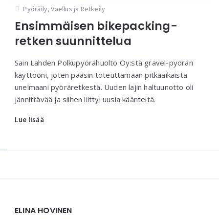
Pyöräily
,
Vaellus ja Retkeily
Ensimmäisen bikepacking-
retken suunnittelua
Sain Lahden Polkupyörähuolto Oy:stä gravel-pyörän
käyttööni, joten pääsin toteuttamaan pitkäaikaista
unelmaani pyöräretkestä. Uuden lajin haltuunotto oli
jännittävää ja siihen liittyi uusia käänteitä.
Lue lisää
Widgets
ELINA HOVINEN