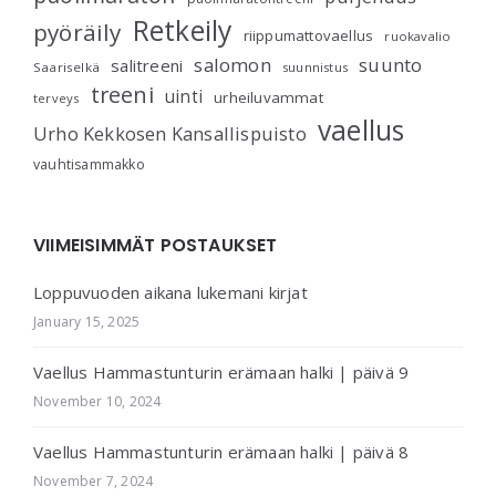
Retkeily
pyöräily
riippumattovaellus
ruokavalio
salomon
suunto
salitreeni
Saariselkä
suunnistus
treeni
uinti
urheiluvammat
terveys
vaellus
Urho Kekkosen Kansallispuisto
vauhtisammakko
VIIMEISIMMÄT POSTAUKSET
Loppuvuoden aikana lukemani kirjat
January 15, 2025
Vaellus Hammastunturin erämaan halki | päivä 9
November 10, 2024
Vaellus Hammastunturin erämaan halki | päivä 8
November 7, 2024