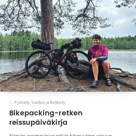
Pyöräily
,
Vaellus ja Retkeily
Bikepacking-retken
reissupäiväkirja
Elämäni ensimmäisen pitkän bikepacking-reissun