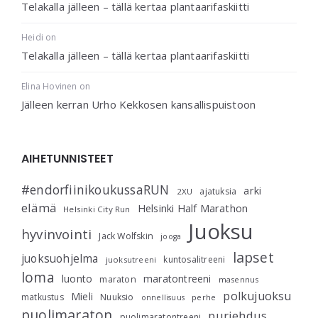
Telakalla jälleen – tällä kertaa plantaarifaskiitti
Heidi
on
Telakalla jälleen – tällä kertaa plantaarifaskiitti
Elina Hovinen
on
Jälleen kerran Urho Kekkosen kansallispuistoon
AIHETUNNISTEET
#endorfiinikoukussaRUN
arki
ajatuksia
2XU
elämä
Helsinki Half Marathon
Helsinki City Run
Juoksu
hyvinvointi
Jack Wolfskin
jooga
lapset
juoksuohjelma
kuntosalitreeni
juoksutreeni
loma
luonto
maratontreeni
maraton
masennus
polkujuoksu
Mieli
matkustus
Nuuksio
perhe
onnellisuus
puolimaraton
purjehdus
puolimaratontreeni