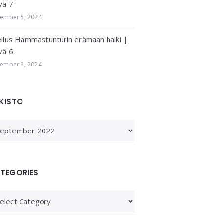
vä 7
ember 5, 2024
llus Hammastunturin erämaan halki |
vä 6
ember 3, 2024
KISTO
KISTO
TEGORIES
tegories