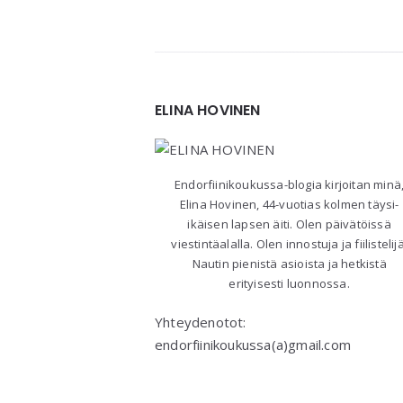
Widgets
ELINA HOVINEN
Endorfiinikoukussa-blogia kirjoitan minä
Elina Hovinen, 44-vuotias kolmen täysi-
ikäisen lapsen äiti. Olen päivätöissä
viestintäalalla. Olen innostuja ja fiilistelijä
Nautin pienistä asioista ja hetkistä
erityisesti luonnossa.
Yhteydenotot:
endorfiinikoukussa(a)gmail.com