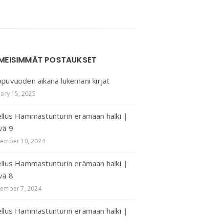
IMEISIMMÄT POSTAUKSET
puvuoden aikana lukemani kirjat
uary 15, 2025
llus Hammastunturin erämaan halki |
vä 9
ember 10, 2024
llus Hammastunturin erämaan halki |
vä 8
ember 7, 2024
llus Hammastunturin erämaan halki |