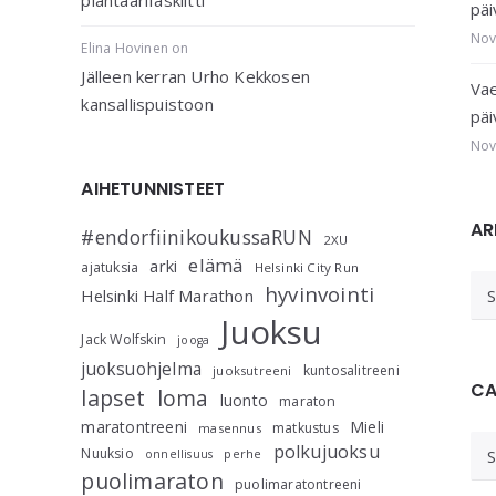
päi
Nov
Elina Hovinen
on
Jälleen kerran Urho Kekkosen
Vae
kansallispuistoon
päi
Nov
AIHETUNNISTEET
AR
#endorfiinikoukussaRUN
2XU
elämä
arki
ajatuksia
Helsinki City Run
AR
hyvinvointi
Helsinki Half Marathon
Juoksu
Jack Wolfskin
jooga
juoksuohjelma
kuntosalitreeni
juoksutreeni
CA
lapset
loma
luonto
maraton
maratontreeni
Mieli
matkustus
masennus
Ca
polkujuoksu
Nuuksio
perhe
onnellisuus
puolimaraton
puolimaratontreeni