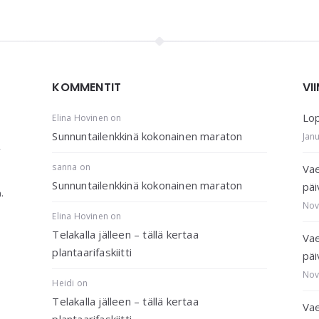
KOMMENTIT
VI
Lop
Elina Hovinen
on
Sunnuntailenkkinä kokonainen maraton
Jan
,
sanna
on
Vae
Sunnuntailenkkinä kokonainen maraton
päi
.
Nov
Elina Hovinen
on
Telakalla jälleen – tällä kertaa
Vae
plantaarifaskiitti
päi
Nov
Heidi
on
Telakalla jälleen – tällä kertaa
Vae
plantaarifaskiitti