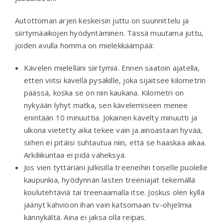
Autottoman arjen keskeisin juttu on suunnittelu ja
siirtymäaikojen hyödyntäminen. Tässä muutama juttu,
joiden avulla homma on mielekkäämpää:
Kävelen mielelläni siirtymiä. Ennen saatoin ajatella,
etten viitsi kävellä pysäkille, joka sijaitsee kilometrin
päässä, koska se on niin kaukana. Kilometri on
nykyään lyhyt matka, sen kävelemiseen menee
enintään 10 minuuttia. Jokainen kävelty minuutti ja
ulkona vietetty aika tekee vain ja ainoastaan hyvää,
siihen ei pitäisi suhtautua niin, että se haaskaa aikaa.
Arkiliikuntaa ei pidä väheksyä.
Jos vien tyttäriäni julkisilla treeneihin toiselle puolelle
kaupunkia, hyödynnän lasten treeniajat tekemällä
koulutehtäviä tai treenaamalla itse. Joskus olen kyllä
jäänyt kahvioon ihan vain katsomaan tv-ohjelmia
kännykältä. Aina ei jaksa olla reipas.