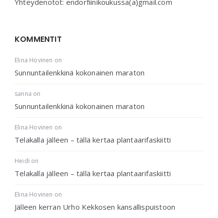
Yhteydenotot: endorfiinikoukussa(a)gmail.com
KOMMENTIT
Elina Hovinen
on
Sunnuntailenkkinä kokonainen maraton
sanna
on
Sunnuntailenkkinä kokonainen maraton
Elina Hovinen
on
Telakalla jälleen – tällä kertaa plantaarifaskiitti
Heidi
on
Telakalla jälleen – tällä kertaa plantaarifaskiitti
Elina Hovinen
on
Jälleen kerran Urho Kekkosen kansallispuistoon