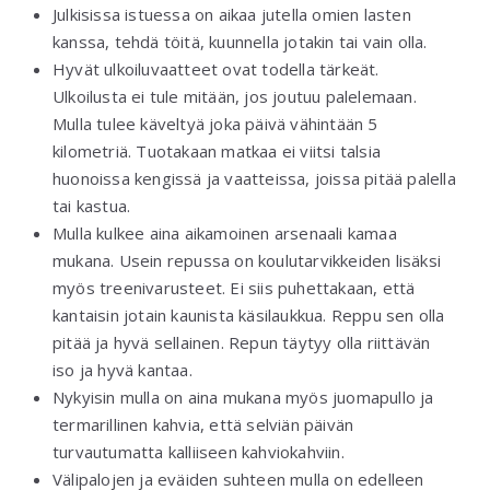
Julkisissa istuessa on aikaa jutella omien lasten
kanssa, tehdä töitä, kuunnella jotakin tai vain olla.
Hyvät ulkoiluvaatteet ovat todella tärkeät.
Ulkoilusta ei tule mitään, jos joutuu palelemaan.
Mulla tulee käveltyä joka päivä vähintään 5
kilometriä. Tuotakaan matkaa ei viitsi talsia
huonoissa kengissä ja vaatteissa, joissa pitää palella
tai kastua.
Mulla kulkee aina aikamoinen arsenaali kamaa
mukana. Usein repussa on koulutarvikkeiden lisäksi
myös treenivarusteet. Ei siis puhettakaan, että
kantaisin jotain kaunista käsilaukkua. Reppu sen olla
pitää ja hyvä sellainen. Repun täytyy olla riittävän
iso ja hyvä kantaa.
Nykyisin mulla on aina mukana myös juomapullo ja
termarillinen kahvia, että selviän päivän
turvautumatta kalliiseen kahviokahviin.
Välipalojen ja eväiden suhteen mulla on edelleen