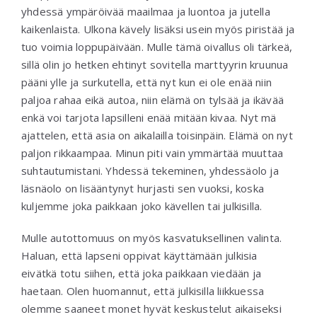
yhdessä ympäröivää maailmaa ja luontoa ja jutella
kaikenlaista. Ulkona kävely lisäksi usein myös piristää ja
tuo voimia loppupäivään. Mulle tämä oivallus oli tärkeä,
sillä olin jo hetken ehtinyt sovitella marttyyrin kruunua
pääni ylle ja surkutella, että nyt kun ei ole enää niin
paljoa rahaa eikä autoa, niin elämä on tylsää ja ikävää
enkä voi tarjota lapsilleni enää mitään kivaa. Nyt mä
ajattelen, että asia on aikalailla toisinpäin. Elämä on nyt
paljon rikkaampaa. Minun piti vain ymmärtää muuttaa
suhtautumistani. Yhdessä tekeminen, yhdessäolo ja
läsnäolo on lisääntynyt hurjasti sen vuoksi, koska
kuljemme joka paikkaan joko kävellen tai julkisilla.
Mulle autottomuus on myös kasvatuksellinen valinta.
Haluan, että lapseni oppivat käyttämään julkisia
eivätkä totu siihen, että joka paikkaan viedään ja
haetaan. Olen huomannut, että julkisilla liikkuessa
olemme saaneet monet hyvät keskustelut aikaiseksi