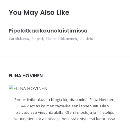
You May Also Like
Pipolätkää kaunoluistimissa
arkiliikunta
,
lapset
,
lasten liikkuminen
,
luistelu
Widgets
ELINA HOVINEN
Endorfiinikoukussa-blogia kirjoitan minä, Elina Hovinen,
44-vuotias kolmen täysi-ikäisen lapsen äiti. Olen
päivätöissä viestintäalalla. Olen innostuja ja fiilistelijä.
Nautin pienistä asioista ja hetkistä erityisesti luonnossa.