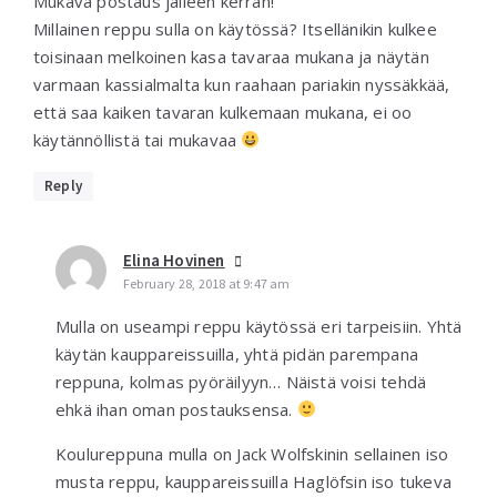
Mukava postaus jälleen kerran!
Millainen reppu sulla on käytössä? Itsellänikin kulkee
toisinaan melkoinen kasa tavaraa mukana ja näytän
varmaan kassialmalta kun raahaan pariakin nyssäkkää,
että saa kaiken tavaran kulkemaan mukana, ei oo
käytännöllistä tai mukavaa
Reply
Elina Hovinen
February 28, 2018 at 9:47 am
Mulla on useampi reppu käytössä eri tarpeisiin. Yhtä
käytän kauppareissuilla, yhtä pidän parempana
reppuna, kolmas pyöräilyyn… Näistä voisi tehdä
ehkä ihan oman postauksensa.
Koulureppuna mulla on Jack Wolfskinin sellainen iso
musta reppu, kauppareissuilla Haglöfsin iso tukeva