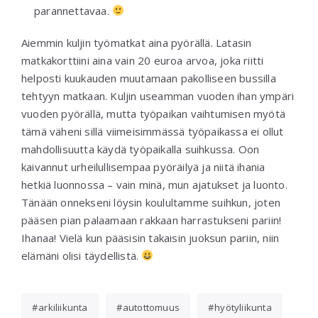
parannettavaa.
Aiemmin kuljin työmatkat aina pyörällä. Latasin
matkakorttiini aina vain 20 euroa arvoa, joka riitti
helposti kuukauden muutamaan pakolliseen bussilla
tehtyyn matkaan. Kuljin useamman vuoden ihan ympäri
vuoden pyörällä, mutta työpaikan vaihtumisen myötä
tämä väheni sillä viimeisimmässä työpaikassa ei ollut
mahdollisuutta käydä työpaikalla suihkussa. Oon
kaivannut urheilullisempaa pyöräilyä ja niitä ihania
hetkiä luonnossa – vain minä, mun ajatukset ja luonto.
Tänään onnekseni löysin koulultamme suihkun, joten
pääsen pian palaamaan rakkaan harrastukseni pariin!
Ihanaa! Vielä kun pääsisin takaisin juoksun pariin, niin
elämäni olisi täydellistä.
arkiliikunta
autottomuus
hyötyliikunta