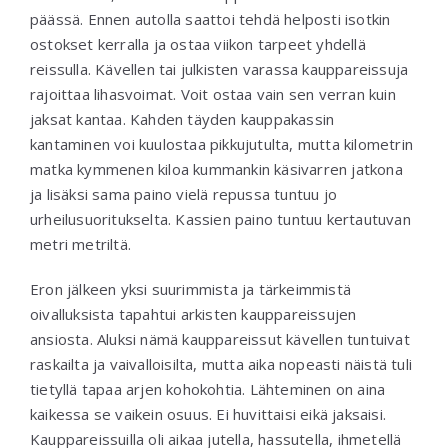
päässä. Ennen autolla saattoi tehdä helposti isotkin
ostokset kerralla ja ostaa viikon tarpeet yhdellä
reissulla. Kävellen tai julkisten varassa kauppareissuja
rajoittaa lihasvoimat. Voit ostaa vain sen verran kuin
jaksat kantaa. Kahden täyden kauppakassin
kantaminen voi kuulostaa pikkujutulta, mutta kilometrin
matka kymmenen kiloa kummankin käsivarren jatkona
ja lisäksi sama paino vielä repussa tuntuu jo
urheilusuoritukselta. Kassien paino tuntuu kertautuvan
metri metriltä.
Eron jälkeen yksi suurimmista ja tärkeimmistä
oivalluksista tapahtui arkisten kauppareissujen
ansiosta. Aluksi nämä kauppareissut kävellen tuntuivat
raskailta ja vaivalloisilta, mutta aika nopeasti näistä tuli
tietyllä tapaa arjen kohokohtia. Lähteminen on aina
kaikessa se vaikein osuus. Ei huvittaisi eikä jaksaisi.
Kauppareissuilla oli aikaa jutella, hassutella, ihmetellä