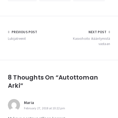
Post
PREVIOUS POST
NEXT POST
navigation
Lukijatreenit
Kasvohoito ikääntymistä
vastaan
8 Thoughts On “Autottoman
Arki”
Maria
February 27, 2018 at 10:22 pm