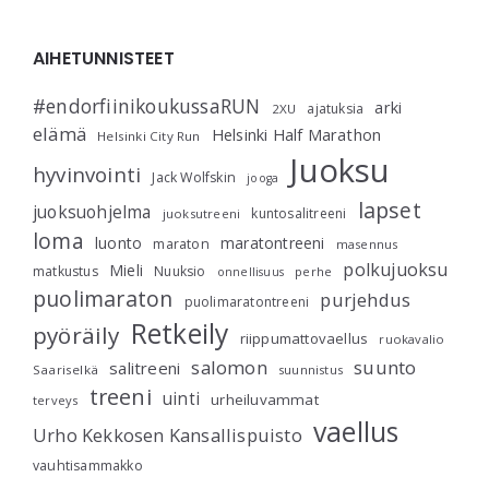
AIHETUNNISTEET
#endorfiinikoukussaRUN
arki
ajatuksia
2XU
elämä
Helsinki Half Marathon
Helsinki City Run
Juoksu
hyvinvointi
Jack Wolfskin
jooga
lapset
juoksuohjelma
kuntosalitreeni
juoksutreeni
loma
luonto
maratontreeni
maraton
masennus
polkujuoksu
Mieli
matkustus
Nuuksio
perhe
onnellisuus
puolimaraton
purjehdus
puolimaratontreeni
Retkeily
pyöräily
riippumattovaellus
ruokavalio
salomon
suunto
salitreeni
Saariselkä
suunnistus
treeni
uinti
urheiluvammat
terveys
vaellus
Urho Kekkosen Kansallispuisto
vauhtisammakko