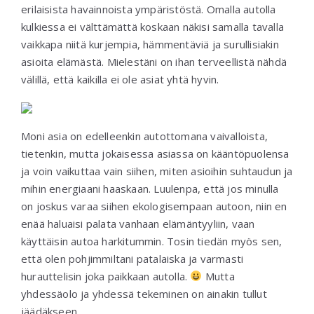
erilaisista havainnoista ympäristöstä. Omalla autolla
kulkiessa ei välttämättä koskaan näkisi samalla tavalla
vaikkapa niitä kurjempia, hämmentäviä ja surullisiakin
asioita elämästä. Mielestäni on ihan terveellistä nähdä
välillä, että kaikilla ei ole asiat yhtä hyvin.
Moni asia on edelleenkin autottomana vaivalloista,
tietenkin, mutta jokaisessa asiassa on kääntöpuolensa
ja voin vaikuttaa vain siihen, miten asioihin suhtaudun ja
mihin energiaani haaskaan. Luulenpa, että jos minulla
on joskus varaa siihen ekologisempaan autoon, niin en
enää haluaisi palata vanhaan elämäntyyliin, vaan
käyttäisin autoa harkitummin. Tosin tiedän myös sen,
että olen pohjimmiltani patalaiska ja varmasti
hurauttelisin joka paikkaan autolla.
Mutta
yhdessäolo ja yhdessä tekeminen on ainakin tullut
jäädäkseen.