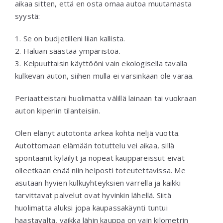
aikaa sitten, että en osta omaa autoa muutamasta
syystä:
1. Se on budjetilleni liian kallista.
2. Haluan säästää ympäristöä.
3. Kelpuuttaisin käyttööni vain ekologisella tavalla
kulkevan auton, siihen mulla ei varsinkaan ole varaa.
Periaatteistani huolimatta välillä lainaan tai vuokraan
auton kiperiin tilanteisiin.
Olen elänyt autotonta arkea kohta neljä vuotta.
Autottomaan elämään totuttelu vei aikaa, sillä
spontaanit kyläilyt ja nopeat kauppareissut eivät
olleetkaan enää niin helposti toteutettavissa. Me
asutaan hyvien kulkuyhteyksien varrella ja kaikki
tarvittavat palvelut ovat hyvinkin lähellä. Siitä
huolimatta aluksi jopa kaupassakäynti tuntui
haastavalta, vaikka lähin kauppa on vain kilometrin