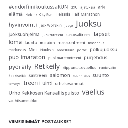
#endorfiinikoukussaRUN
arki
ajatuksia
2XU
elämä
Helsinki Half Marathon
Helsinki City Run
Juoksu
hyvinvointi
Jack Wolfskin
jooga
lapset
juoksuohjelma
kuntosalitreeni
juoksutreeni
loma
luonto
maratontreeni
maraton
masennus
polkujuoksu
Mieli
matkustus
Nuuksio
perhe
onnellisuus
puolimaraton
purjehdus
puolimaratontreeni
Retkeily
pyöräily
riippumattovaellus
ruokavalio
salomon
suunto
salitreeni
Saariselkä
suunnistus
treeni
uinti
urheiluvammat
terveys
vaellus
Urho Kekkosen Kansallispuisto
vauhtisammakko
VIIMEISIMMÄT POSTAUKSET