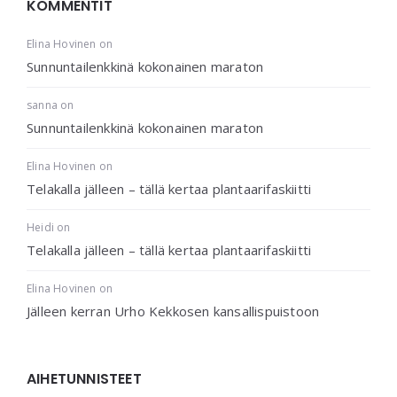
KOMMENTIT
Elina Hovinen
on
Sunnuntailenkkinä kokonainen maraton
sanna
on
Sunnuntailenkkinä kokonainen maraton
Elina Hovinen
on
Telakalla jälleen – tällä kertaa plantaarifaskiitti
Heidi
on
Telakalla jälleen – tällä kertaa plantaarifaskiitti
Elina Hovinen
on
Jälleen kerran Urho Kekkosen kansallispuistoon
AIHETUNNISTEET