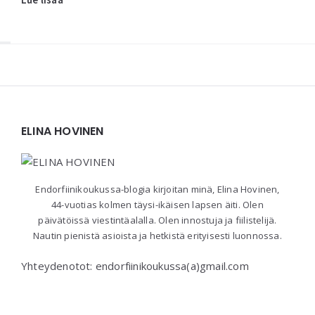
Widgets
ELINA HOVINEN
Endorfiinikoukussa-blogia kirjoitan minä, Elina Hovinen,
44-vuotias kolmen täysi-ikäisen lapsen äiti. Olen
päivätöissä viestintäalalla. Olen innostuja ja fiilistelijä.
Nautin pienistä asioista ja hetkistä erityisesti luonnossa.
Yhteydenotot: endorfiinikoukussa(a)gmail.com