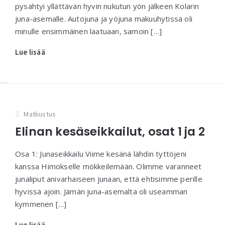
pysähtyi yllättävän hyvin nukutun yön jälkeen Kolarin
juna-asemalle. Autojuna ja yöjuna makuuhytissä oli
minulle ensimmäinen laatuaan, samoin […]
Lue lisää
Matkustus
Elinan kesäseikkailut, osat 1 ja 2
Osa 1: Junaseikkailu Viime kesänä lähdin tyttöjeni
kanssa Himokselle mökkeilemään. Olimme varanneet
junaliput anivarhaiseen junaan, että ehtisimme perille
hyvissä ajoin. Jämän juna-asemalta oli useamman
kymmenen […]
Lue lisää